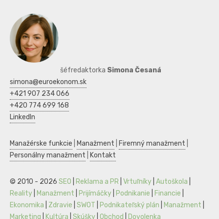
šéfredaktorka
Simona Česaná
simona@euroekonom.sk
+421 907 234 066
+420 774 699 168
LinkedIn
Manažérske funkcie
|
Manažment
|
Firemný manažment
|
Personálny manažment
|
Kontakt
© 2010 - 2026
SEO
|
Reklama a PR
|
Vrtuľníky
|
Autoškola
|
Reality
|
Manažment
|
Prijímáčky
|
Podnikanie
|
Financie
|
Ekonomika
|
Zdravie
|
SWOT
|
Podnikateľský plán
|
Manažment
|
Marketing
|
Kultúra
|
Skúšky
|
Obchod
|
Dovolenka