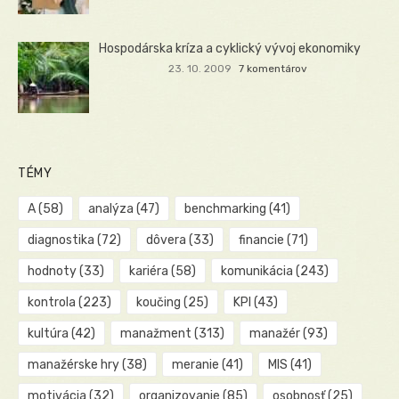
Hospodárska kríza a cyklický vývoj ekonomiky
23. 10. 2009
7 komentárov
TÉMY
A
(58)
analýza
(47)
benchmarking
(41)
diagnostika
(72)
dôvera
(33)
financie
(71)
hodnoty
(33)
kariéra
(58)
komunikácia
(243)
kontrola
(223)
koučing
(25)
KPI
(43)
kultúra
(42)
manažment
(313)
manažér
(93)
manažérske hry
(38)
meranie
(41)
MIS
(41)
motivácia
(32)
organizovanie
(85)
osobnosť
(25)