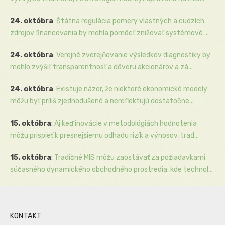
24. októbra
:
Štátna regulácia pomery vlastných a cudzích
zdrojov financovania by mohla pomôcť znižovať systémové ...
24. októbra
:
Verejné zverejňovanie výsledkov diagnostiky by
mohlo zvýšiť transparentnosť a dôveru akcionárov a zá...
24. októbra
:
Existuje názor, že niektoré ekonomické modely
môžu byť príliš zjednodušené a nereflektujú dostatočne...
15. októbra
:
Aj keď inovácie v metodológiách hodnotenia
môžu prispieť k presnejšiemu odhadu rizík a výnosov, trad...
15. októbra
:
Tradičné MIS môžu zaostávať za požiadavkami
súčasného dynamického obchodného prostredia, kde technol...
KONTAKT