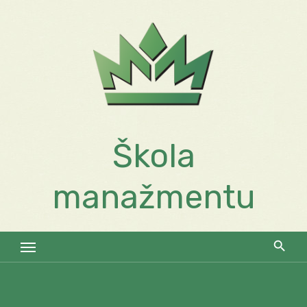
Skip
to
content
Škola
manažmentu