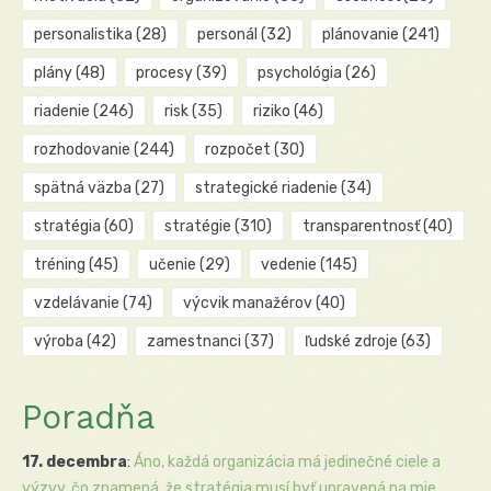
personalistika
(28)
personál
(32)
plánovanie
(241)
plány
(48)
procesy
(39)
psychológia
(26)
riadenie
(246)
risk
(35)
riziko
(46)
rozhodovanie
(244)
rozpočet
(30)
spätná väzba
(27)
strategické riadenie
(34)
stratégia
(60)
stratégie
(310)
transparentnosť
(40)
tréning
(45)
učenie
(29)
vedenie
(145)
vzdelávanie
(74)
výcvik manažérov
(40)
výroba
(42)
zamestnanci
(37)
ľudské zdroje
(63)
Poradňa
17. decembra
:
Áno, každá organizácia má jedinečné ciele a
výzvy, čo znamená, že stratégia musí byť upravená na mie...