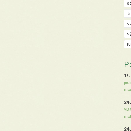
s
t
v
v
ľ
P
17.
jed
mus
24.
vla
moh
24.