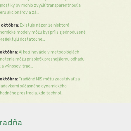
gnostiky by mohlo zvýšiť transparentnosť a
eru akcionárov a zá...
 októbra
:
Existuje názor, že niektoré
nomické modely môžu byť príliš zjednodušené
ereflektujú dostatočne...
 októbra
:
Aj keď inovácie v metodológiách
notenia môžu prispieť k presnejšiemu odhadu
k a výnosov, trad...
 októbra
:
Tradičné MIS môžu zaostávať za
iadavkami súčasného dynamického
hodného prostredia, kde technol...
radňa