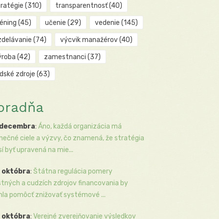
tratégie
(310)
transparentnosť
(40)
réning
(45)
učenie
(29)
vedenie
(145)
zdelávanie
(74)
výcvik manažérov
(40)
ýroba
(42)
zamestnanci
(37)
udské zdroje
(63)
oradňa
 decembra
:
Áno, každá organizácia má
inečné ciele a výzvy, čo znamená, že stratégia
í byť upravená na mie...
 októbra
:
Štátna regulácia pomery
stných a cudzích zdrojov financovania by
la pomôcť znižovať systémové ...
 októbra
:
Verejné zverejňovanie výsledkov