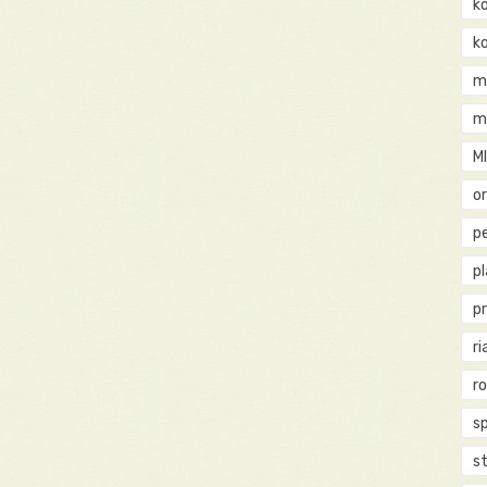
k
k
m
m
M
o
pe
p
p
ri
r
s
st