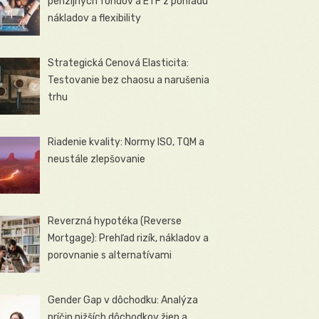
penzijných fondov a ETF z pohľadu
nákladov a flexibility
Strategická Cenová Elasticita:
Testovanie bez chaosu a narušenia
trhu
Riadenie kvality: Normy ISO, TQM a
neustále zlepšovanie
Reverzná hypotéka (Reverse
Mortgage): Prehľad rizík, nákladov a
porovnanie s alternatívami
Gender Gap v dôchodku: Analýza
príčin nižších dôchodkov žien a