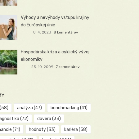
Výhody a nevýhody vstupu krajiny
do Európskej únie
8. 4. 2023
8 komentárov
Hospodárska kríza a cyklický vývoj
ekonomiky
23. 10. 2009
7 komentárov
MY
(58)
analýza
(47)
benchmarking
(41)
iagnostika
(72)
dôvera
(33)
nancie
(71)
hodnoty
(33)
kariéra
(58)