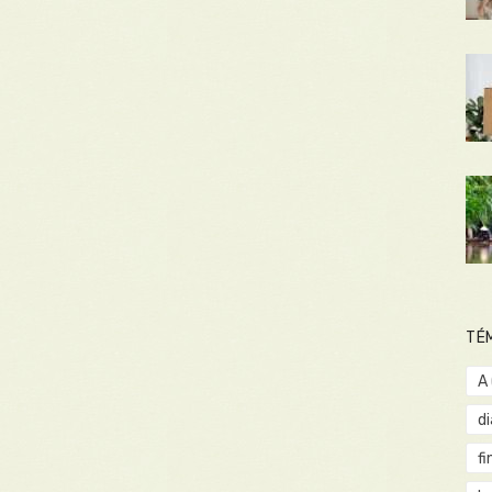
TÉ
A
d
fi