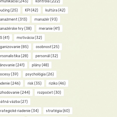
omunikácia
(243)
kontrola
(222)
oučing
(25)
KPI
(42)
kultúra
(42)
anažment
(313)
manažér
(93)
anažérske hry
(38)
meranie
(41)
IS
(41)
motivácia
(32)
rganizovanie
(85)
osobnosť
(25)
rsonalistika
(28)
personál
(32)
lánovanie
(241)
plány
(48)
rocesy
(39)
psychológia
(26)
adenie
(246)
risk
(35)
riziko
(46)
ozhodovanie
(244)
rozpočet
(30)
pätná väzba
(27)
rategické riadenie
(34)
stratégia
(60)