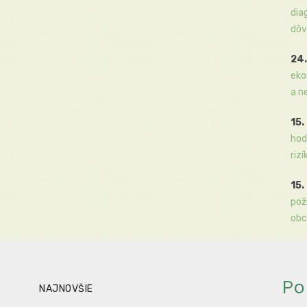
dia
dôv
24.
eko
a n
15.
hod
rizí
15.
pož
obc
Po
NAJNOVŠIE