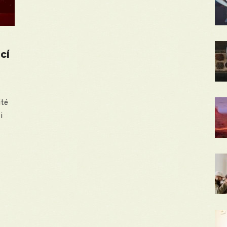
cí
ité
i