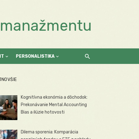
a manažmentu
NT
PERSONALISTIKA
JNOVŠIE
Kognitívna ekonómia a dôchodok:
Prekonávanie Mental Accounting
Bias a ilúzie hotovosti
Dilema sporenia: Komparácia