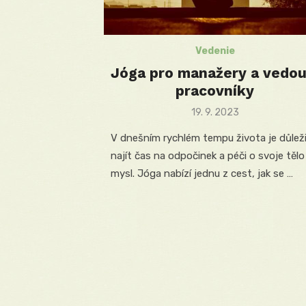
Vedenie
Jóga pro manažery a vedou
pracovníky
Posted
19. 9. 2023
on
V dnešním rychlém tempu života je důlež
najít čas na odpočinek a péči o svoje tělo 
mysl. Jóga nabízí jednu z cest, jak se …