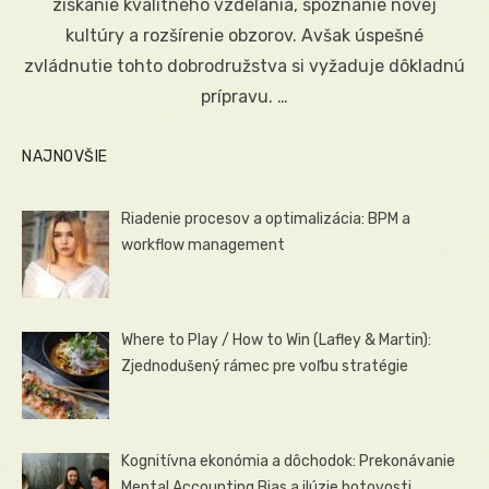
získanie kvalitného vzdelania, spoznanie novej
kultúry a rozšírenie obzorov. Avšak úspešné
zvládnutie tohto dobrodružstva si vyžaduje dôkladnú
prípravu. …
NAJNOVŠIE
Riadenie procesov a optimalizácia: BPM a
workflow management
Where to Play / How to Win (Lafley & Martin):
Zjednodušený rámec pre voľbu stratégie
Kognitívna ekonómia a dôchodok: Prekonávanie
Mental Accounting Bias a ilúzie hotovosti