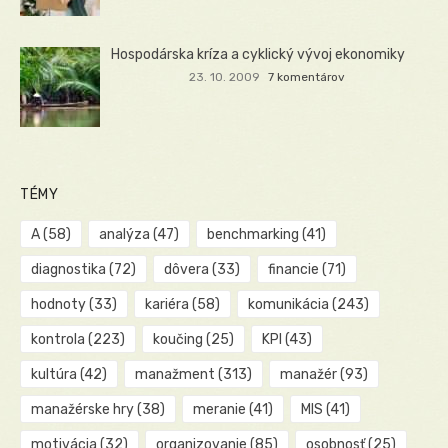
Hospodárska kríza a cyklický vývoj ekonomiky
23. 10. 2009
7 komentárov
TÉMY
A
(58)
analýza
(47)
benchmarking
(41)
diagnostika
(72)
dôvera
(33)
financie
(71)
hodnoty
(33)
kariéra
(58)
komunikácia
(243)
kontrola
(223)
koučing
(25)
KPI
(43)
kultúra
(42)
manažment
(313)
manažér
(93)
manažérske hry
(38)
meranie
(41)
MIS
(41)
motivácia
(32)
organizovanie
(85)
osobnosť
(25)