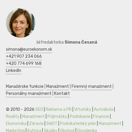
šéfredaktorka
Simona Česaná
simona@euroekonom.sk
+421 907 234 066
+420 774 699 168
LinkedIn
Manažérske funkcie
|
Manažment
|
Firemný manažment
|
Personálny manažment
|
Kontakt
© 2010 - 2026
SEO
|
Reklama a PR
|
Vrtuľníky
|
Autoškola
|
Reality
|
Manažment
|
Prijímáčky
|
Podnikanie
|
Financie
|
Ekonomika
|
Zdravie
|
SWOT
|
Podnikateľský plán
|
Manažment
|
Marketing
|
Kultúra
|
Skúšky
|
Obchod
|
Dovolenka