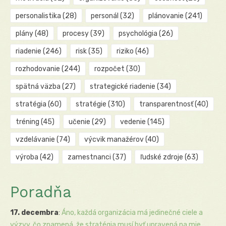
personalistika
(28)
personál
(32)
plánovanie
(241)
plány
(48)
procesy
(39)
psychológia
(26)
riadenie
(246)
risk
(35)
riziko
(46)
rozhodovanie
(244)
rozpočet
(30)
spätná väzba
(27)
strategické riadenie
(34)
stratégia
(60)
stratégie
(310)
transparentnosť
(40)
tréning
(45)
učenie
(29)
vedenie
(145)
vzdelávanie
(74)
výcvik manažérov
(40)
výroba
(42)
zamestnanci
(37)
ľudské zdroje
(63)
Poradňa
17. decembra
:
Áno, každá organizácia má jedinečné ciele a
výzvy, čo znamená, že stratégia musí byť upravená na mie...