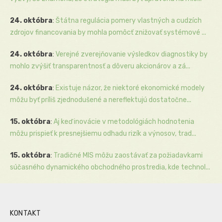
24. októbra
:
Štátna regulácia pomery vlastných a cudzích
zdrojov financovania by mohla pomôcť znižovať systémové ...
24. októbra
:
Verejné zverejňovanie výsledkov diagnostiky by
mohlo zvýšiť transparentnosť a dôveru akcionárov a zá...
24. októbra
:
Existuje názor, že niektoré ekonomické modely
môžu byť príliš zjednodušené a nereflektujú dostatočne...
15. októbra
:
Aj keď inovácie v metodológiách hodnotenia
môžu prispieť k presnejšiemu odhadu rizík a výnosov, trad...
15. októbra
:
Tradičné MIS môžu zaostávať za požiadavkami
súčasného dynamického obchodného prostredia, kde technol...
KONTAKT