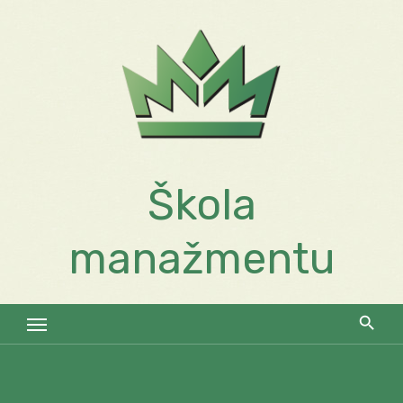
Skip
to
content
Škola
manažmentu