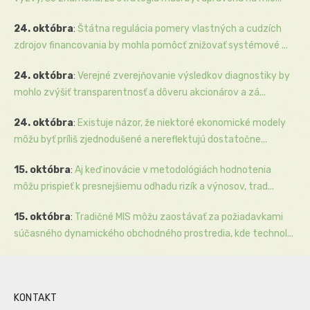
24. októbra
:
Štátna regulácia pomery vlastných a cudzích
zdrojov financovania by mohla pomôcť znižovať systémové ...
24. októbra
:
Verejné zverejňovanie výsledkov diagnostiky by
mohlo zvýšiť transparentnosť a dôveru akcionárov a zá...
24. októbra
:
Existuje názor, že niektoré ekonomické modely
môžu byť príliš zjednodušené a nereflektujú dostatočne...
15. októbra
:
Aj keď inovácie v metodológiách hodnotenia
môžu prispieť k presnejšiemu odhadu rizík a výnosov, trad...
15. októbra
:
Tradičné MIS môžu zaostávať za požiadavkami
súčasného dynamického obchodného prostredia, kde technol...
KONTAKT