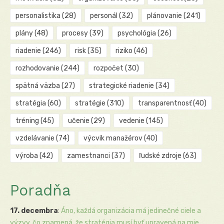
personalistika
(28)
personál
(32)
plánovanie
(241)
plány
(48)
procesy
(39)
psychológia
(26)
riadenie
(246)
risk
(35)
riziko
(46)
rozhodovanie
(244)
rozpočet
(30)
spätná väzba
(27)
strategické riadenie
(34)
stratégia
(60)
stratégie
(310)
transparentnosť
(40)
tréning
(45)
učenie
(29)
vedenie
(145)
vzdelávanie
(74)
výcvik manažérov
(40)
výroba
(42)
zamestnanci
(37)
ľudské zdroje
(63)
Poradňa
17. decembra
:
Áno, každá organizácia má jedinečné ciele a
výzvy, čo znamená, že stratégia musí byť upravená na mie...