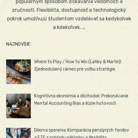
populárnym spôsobom získavania vedomostí a
zručností. Flexibilita, dostupnosť a technologický
pokrok umožňujú študentom vzdelávať sa kedykoľvek
a kdekoľvek. …
NAJNOVŠIE
Where to Play / How to Win (Lafley & Martin):
Zjednodušený rámec pre voľbu stratégie
Kognitívna ekonómia a dôchodok: Prekonávanie
Mental Accounting Bias a ilúzie hotovosti
Dilema sporenia: Komparácia penzijných fondov
a ETF z pohľadu nákladov a flexibility