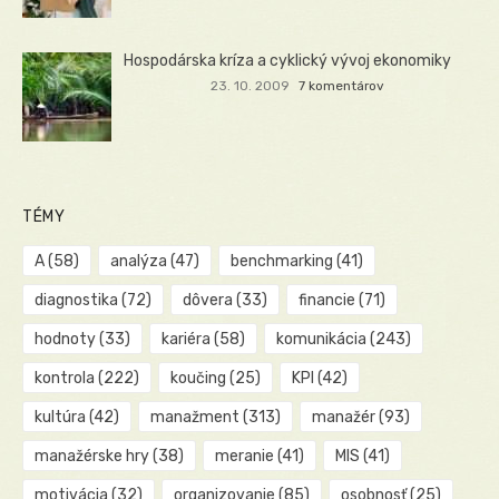
Hospodárska kríza a cyklický vývoj ekonomiky
23. 10. 2009
7 komentárov
TÉMY
A
(58)
analýza
(47)
benchmarking
(41)
diagnostika
(72)
dôvera
(33)
financie
(71)
hodnoty
(33)
kariéra
(58)
komunikácia
(243)
kontrola
(222)
koučing
(25)
KPI
(42)
kultúra
(42)
manažment
(313)
manažér
(93)
manažérske hry
(38)
meranie
(41)
MIS
(41)
motivácia
(32)
organizovanie
(85)
osobnosť
(25)