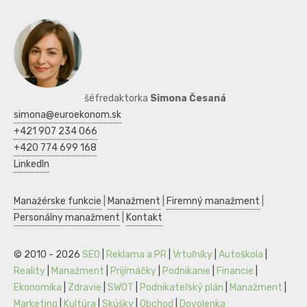
šéfredaktorka
Simona Česaná
simona@euroekonom.sk
+421 907 234 066
+420 774 699 168
LinkedIn
Manažérske funkcie
|
Manažment
|
Firemný manažment
|
Personálny manažment
|
Kontakt
© 2010 - 2026
SEO
|
Reklama a PR
|
Vrtuľníky
|
Autoškola
|
Reality
|
Manažment
|
Prijímáčky
|
Podnikanie
|
Financie
|
Ekonomika
|
Zdravie
|
SWOT
|
Podnikateľský plán
|
Manažment
|
Marketing
|
Kultúra
|
Skúšky
|
Obchod
|
Dovolenka