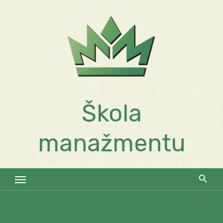
Skip
to
content
Škola
manažmentu