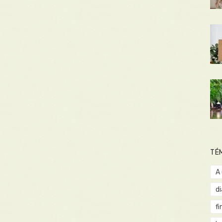
TÉ
A
d
fi