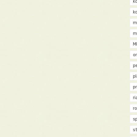
k
k
m
m
M
o
pe
p
p
ri
r
s
st