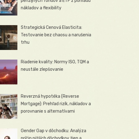
penzijných fondov a ETF z pohľadu
nákladov a flexibility
Strategická Cenová Elasticita:
Testovanie bez chaosu a narušenia
trhu
Riadenie kvality: Normy ISO, TQM a
neustále zlepšovanie
Reverzná hypotéka (Reverse
Mortgage): Prehľad rizík, nákladov a
porovnanie s alternatívami
Gender Gap v dôchodku: Analýza
príčin nižších dôchodkov žien a