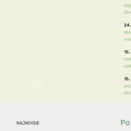
dia
dôv
24.
eko
a n
15.
hod
rizí
15.
pož
obc
Po
NAJNOVŠIE