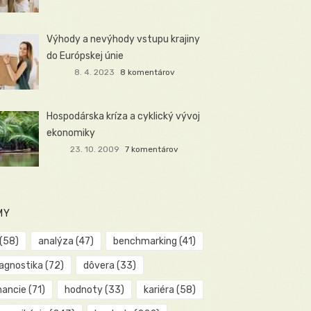
Výhody a nevýhody vstupu krajiny
do Európskej únie
8. 4. 2023
8 komentárov
Hospodárska kríza a cyklický vývoj
ekonomiky
23. 10. 2009
7 komentárov
MY
(58)
analýza
(47)
benchmarking
(41)
iagnostika
(72)
dôvera
(33)
nancie
(71)
hodnoty
(33)
kariéra
(58)