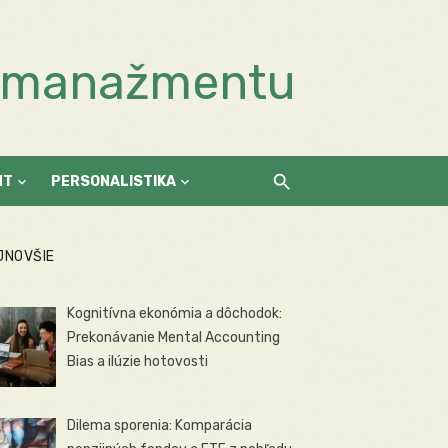
a manažmentu
NT
PERSONALISTIKA
JNOVŠIE
Kognitívna ekonómia a dôchodok:
Prekonávanie Mental Accounting
Bias a ilúzie hotovosti
Dilema sporenia: Komparácia