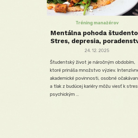
Tréning manažérov
Mentálna pohoda študento
Stres, depresia, poradenst
Posted
24. 12. 2025
on
Študentský život je náročným obdobím,
ktoré prináša množstvo výziev. Intenzívn
akademické povinnosti, osobné očakávan
a tlak z budúcej kariéry môžu viesť k stres
psychickým …