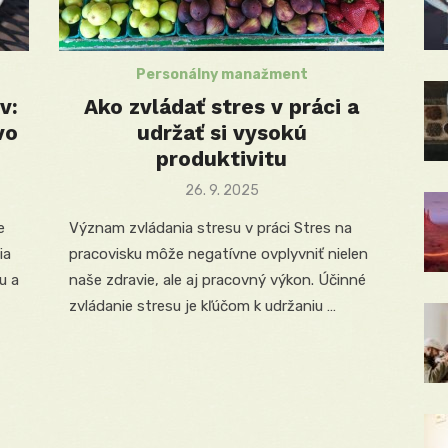
Personálny manažment
v:
Ako zvládať stres v práci a
vo
udržať si vysokú
produktivitu
Posted
26. 9. 2025
on
e
Význam zvládania stresu v práci Stres na
ia
pracovisku môže negatívne ovplyvniť nielen
u a
naše zdravie, ale aj pracovný výkon. Účinné
zvládanie stresu je kľúčom k udržaniu …