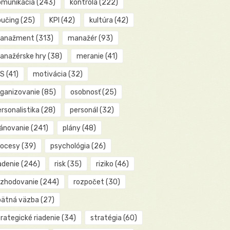
omunikácia
(243)
kontrola
(222)
oučing
(25)
KPI
(42)
kultúra
(42)
anažment
(313)
manažér
(93)
anažérske hry
(38)
meranie
(41)
IS
(41)
motivácia
(32)
rganizovanie
(85)
osobnosť
(25)
rsonalistika
(28)
personál
(32)
lánovanie
(241)
plány
(48)
rocesy
(39)
psychológia
(26)
adenie
(246)
risk
(35)
riziko
(46)
ozhodovanie
(244)
rozpočet
(30)
pätná väzba
(27)
rategické riadenie
(34)
stratégia
(60)