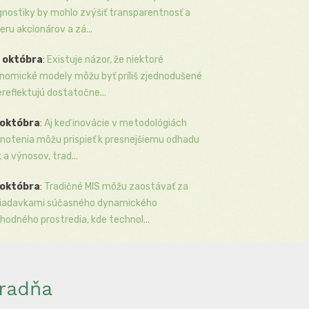
gnostiky by mohlo zvýšiť transparentnosť a
eru akcionárov a zá...
 októbra
:
Existuje názor, že niektoré
nomické modely môžu byť príliš zjednodušené
ereflektujú dostatočne...
 októbra
:
Aj keď inovácie v metodológiách
notenia môžu prispieť k presnejšiemu odhadu
k a výnosov, trad...
 októbra
:
Tradičné MIS môžu zaostávať za
iadavkami súčasného dynamického
hodného prostredia, kde technol...
radňa