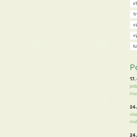
s
t
v
v
ľ
P
17.
jed
mus
24.
vla
moh
24.