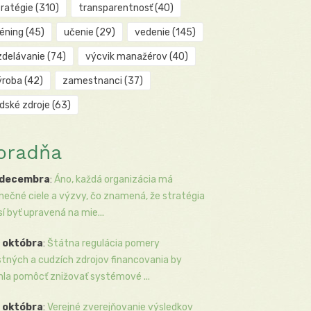
tratégie
(310)
transparentnosť
(40)
réning
(45)
učenie
(29)
vedenie
(145)
zdelávanie
(74)
výcvik manažérov
(40)
ýroba
(42)
zamestnanci
(37)
udské zdroje
(63)
oradňa
 decembra
:
Áno, každá organizácia má
inečné ciele a výzvy, čo znamená, že stratégia
í byť upravená na mie...
 októbra
:
Štátna regulácia pomery
stných a cudzích zdrojov financovania by
la pomôcť znižovať systémové ...
 októbra
:
Verejné zverejňovanie výsledkov