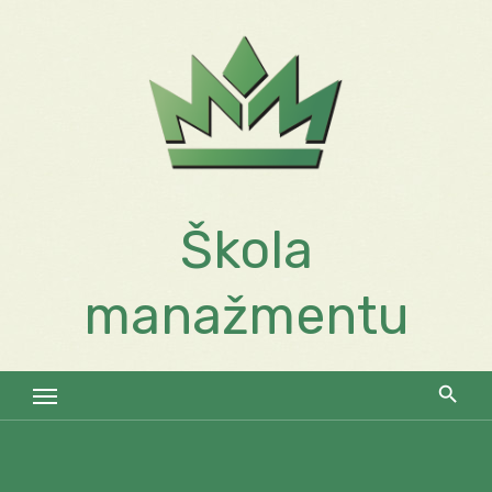
Skip
to
content
Škola
manažmentu