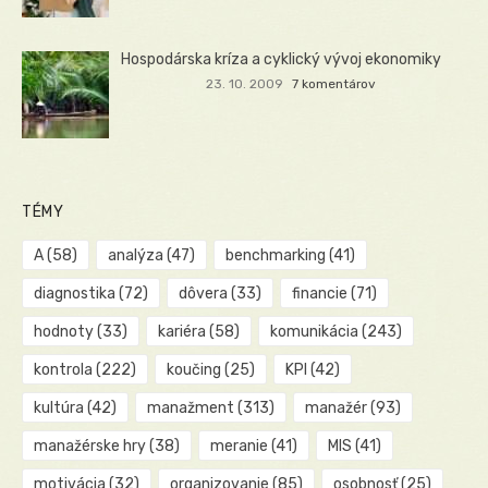
Hospodárska kríza a cyklický vývoj ekonomiky
23. 10. 2009
7 komentárov
TÉMY
A
(58)
analýza
(47)
benchmarking
(41)
diagnostika
(72)
dôvera
(33)
financie
(71)
hodnoty
(33)
kariéra
(58)
komunikácia
(243)
kontrola
(222)
koučing
(25)
KPI
(42)
kultúra
(42)
manažment
(313)
manažér
(93)
manažérske hry
(38)
meranie
(41)
MIS
(41)
motivácia
(32)
organizovanie
(85)
osobnosť
(25)