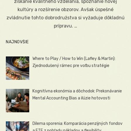
získanie kvalitného vzdelania, spoznanie novej
kultúry a rozšírenie obzorov. Avšak úspešné
zvládnutie tohto dobrodružstva si vyžaduje dôkladnú
prípravu. …
NAJNOVŠIE
Where to Play / How to Win (Lafley & Martin):
Zjednodušený rámec pre voľbu stratégie
Kognitívna ekonómia a dôchodok: Prekonávanie
Mental Accounting Bias a ilúzie hotovosti
Dilema sporenia: Komparácia penzijných fondov
a ETF z pohľadu nákladov a flexibility