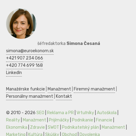
šéfredaktorka
Simona Česaná
simona@euroekonom.sk
+421 907 234 066
+420 774 699 168
LinkedIn
Manažérske funkcie
|
Manažment
|
Firemný manažment
|
Personálny manažment
|
Kontakt
© 2010 - 2026
SEO
|
Reklama a PR
|
Vrtuľníky
|
Autoškola
|
Reality
|
Manažment
|
Prijímáčky
|
Podnikanie
|
Financie
|
Ekonomika
|
Zdravie
|
SWOT
|
Podnikateľský plán
|
Manažment
|
Marketing
|
Kultúra
|
Skúšky
|
Obchod
|
Dovolenka