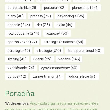
personalistika
(28)
personál
(32)
plánovanie
(241)
plány
(48)
procesy
(39)
psychológia
(26)
riadenie
(246)
risk
(35)
riziko
(46)
rozhodovanie
(244)
rozpočet
(30)
spätná väzba
(27)
strategické riadenie
(34)
stratégia
(60)
stratégie
(310)
transparentnosť
(40)
tréning
(45)
učenie
(29)
vedenie
(145)
vzdelávanie
(74)
výcvik manažérov
(40)
výroba
(42)
zamestnanci
(37)
ľudské zdroje
(63)
Poradňa
17. decembra
:
Áno, každá organizácia má jedinečné ciele a
výzvy, čo znamená, že stratégia musí byť upravená na mie...