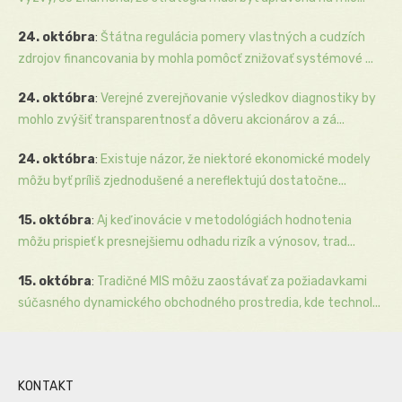
24. októbra
:
Štátna regulácia pomery vlastných a cudzích
zdrojov financovania by mohla pomôcť znižovať systémové ...
24. októbra
:
Verejné zverejňovanie výsledkov diagnostiky by
mohlo zvýšiť transparentnosť a dôveru akcionárov a zá...
24. októbra
:
Existuje názor, že niektoré ekonomické modely
môžu byť príliš zjednodušené a nereflektujú dostatočne...
15. októbra
:
Aj keď inovácie v metodológiách hodnotenia
môžu prispieť k presnejšiemu odhadu rizík a výnosov, trad...
15. októbra
:
Tradičné MIS môžu zaostávať za požiadavkami
súčasného dynamického obchodného prostredia, kde technol...
KONTAKT