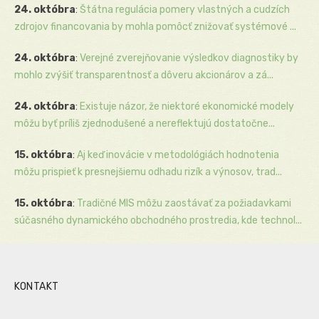
24. októbra
:
Štátna regulácia pomery vlastných a cudzích
zdrojov financovania by mohla pomôcť znižovať systémové ...
24. októbra
:
Verejné zverejňovanie výsledkov diagnostiky by
mohlo zvýšiť transparentnosť a dôveru akcionárov a zá...
24. októbra
:
Existuje názor, že niektoré ekonomické modely
môžu byť príliš zjednodušené a nereflektujú dostatočne...
15. októbra
:
Aj keď inovácie v metodológiách hodnotenia
môžu prispieť k presnejšiemu odhadu rizík a výnosov, trad...
15. októbra
:
Tradičné MIS môžu zaostávať za požiadavkami
súčasného dynamického obchodného prostredia, kde technol...
KONTAKT