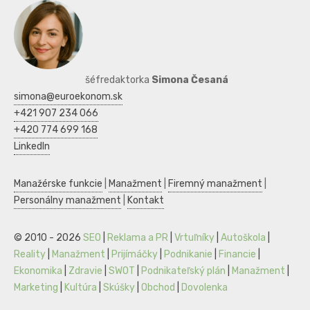
šéfredaktorka
Simona Česaná
simona@euroekonom.sk
+421 907 234 066
+420 774 699 168
LinkedIn
Manažérske funkcie
|
Manažment
|
Firemný manažment
|
Personálny manažment
|
Kontakt
© 2010 - 2026
SEO
|
Reklama a PR
|
Vrtuľníky
|
Autoškola
|
Reality
|
Manažment
|
Prijímáčky
|
Podnikanie
|
Financie
|
Ekonomika
|
Zdravie
|
SWOT
|
Podnikateľský plán
|
Manažment
|
Marketing
|
Kultúra
|
Skúšky
|
Obchod
|
Dovolenka