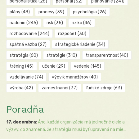
personalistika
(28)
personál
(32)
plánovanie
(241)
plány
(48)
procesy
(39)
psychológia
(26)
riadenie
(246)
risk
(35)
riziko
(46)
rozhodovanie
(244)
rozpočet
(30)
spätná väzba
(27)
strategické riadenie
(34)
stratégia
(60)
stratégie
(310)
transparentnosť
(40)
tréning
(45)
učenie
(29)
vedenie
(145)
vzdelávanie
(74)
výcvik manažérov
(40)
výroba
(42)
zamestnanci
(37)
ľudské zdroje
(63)
Poradňa
17. decembra
:
Áno, každá organizácia má jedinečné ciele a
výzvy, čo znamená, že stratégia musí byť upravená na mie...