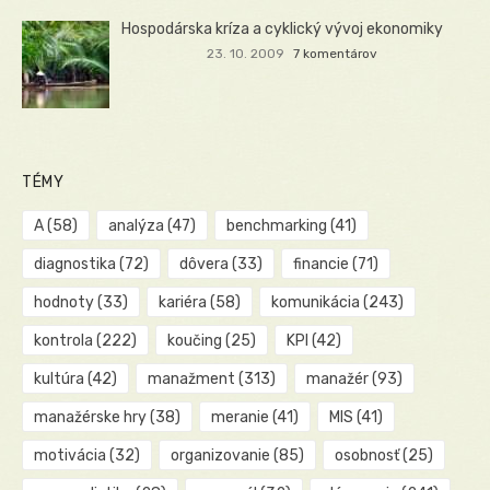
Hospodárska kríza a cyklický vývoj ekonomiky
23. 10. 2009
7 komentárov
TÉMY
A
(58)
analýza
(47)
benchmarking
(41)
diagnostika
(72)
dôvera
(33)
financie
(71)
hodnoty
(33)
kariéra
(58)
komunikácia
(243)
kontrola
(222)
koučing
(25)
KPI
(42)
kultúra
(42)
manažment
(313)
manažér
(93)
manažérske hry
(38)
meranie
(41)
MIS
(41)
motivácia
(32)
organizovanie
(85)
osobnosť
(25)