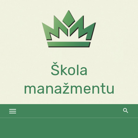
Skip
to
content
Škola
manažmentu