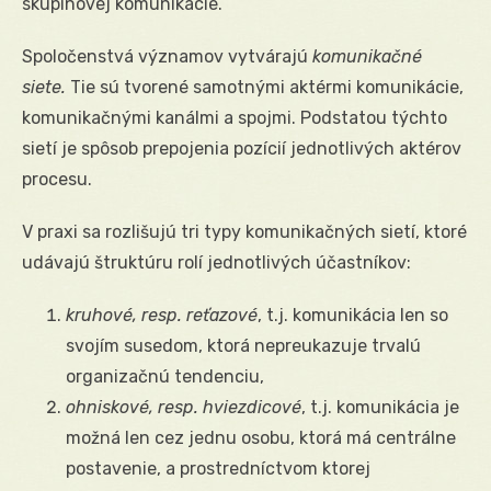
skupinovej komunikácie.
Spoločenstvá významov vytvárajú
komunikačné
siete.
Tie sú tvorené samotnými aktérmi komunikácie,
komunikačnými kanálmi a spojmi. Podstatou týchto
sietí je spôsob prepojenia pozícií jednotlivých aktérov
procesu.
V praxi sa rozlišujú tri typy komunikačných sietí, ktoré
udávajú štruktúru rolí jednotlivých účastníkov:
kruhové, resp. reťazové
, t.j. komunikácia len so
svojím susedom, ktorá nepreukazuje trvalú
organizačnú tendenciu,
ohniskové, resp. hviezdicové
, t.j. komunikácia je
možná len cez jednu osobu, ktorá má centrálne
postavenie, a prostredníctvom ktorej