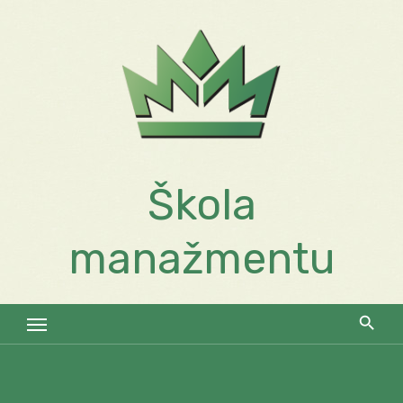
Skip
to
content
Škola
manažmentu