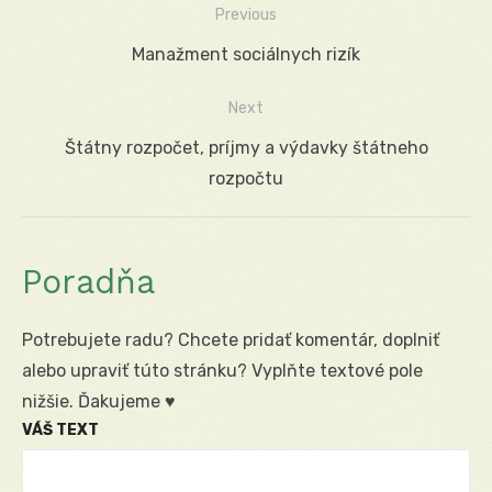
Previous
Navigácia
Previous
Manažment sociálnych rizík
v
post:
Next
článku
Next
Štátny rozpočet, príjmy a výdavky štátneho
post:
rozpočtu
Poradňa
Potrebujete radu? Chcete pridať komentár, doplniť
alebo upraviť túto stránku? Vyplňte textové pole
nižšie. Ďakujeme ♥
VÁŠ TEXT