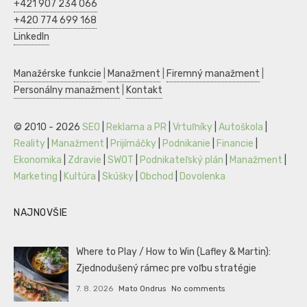
+421 907 234 066
+420 774 699 168
LinkedIn
Manažérske funkcie
|
Manažment
|
Firemný manažment
|
Personálny manažment
|
Kontakt
© 2010 - 2026
SEO
|
Reklama a PR
|
Vrtuľníky
|
Autoškola
|
Reality
|
Manažment
|
Prijímáčky
|
Podnikanie
|
Financie
|
Ekonomika
|
Zdravie
|
SWOT
|
Podnikateľský plán
|
Manažment
|
Marketing
|
Kultúra
|
Skúšky
|
Obchod
|
Dovolenka
NAJNOVŠIE
Where to Play / How to Win (Lafley & Martin):
Zjednodušený rámec pre voľbu stratégie
7. 8. 2026
Mato Ondrus
No comments