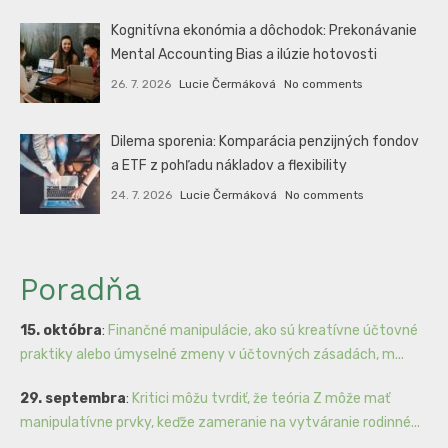
Kognitívna ekonómia a dôchodok: Prekonávanie
Mental Accounting Bias a ilúzie hotovosti
26. 7. 2026
Lucie Čermáková
No comments
Dilema sporenia: Komparácia penzijných fondov
a ETF z pohľadu nákladov a flexibility
24. 7. 2026
Lucie Čermáková
No comments
Poradňa
15. októbra
:
Finančné manipulácie, ako sú kreatívne účtovné
praktiky alebo úmyselné zmeny v účtovných zásadách, m...
29. septembra
:
Kritici môžu tvrdiť, že teória Z môže mať
manipulatívne prvky, keďže zameranie na vytváranie rodinné...