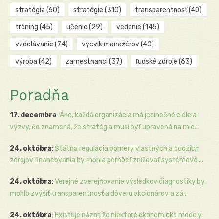
stratégia
(60)
stratégie
(310)
transparentnosť
(40)
tréning
(45)
učenie
(29)
vedenie
(145)
vzdelávanie
(74)
výcvik manažérov
(40)
výroba
(42)
zamestnanci
(37)
ľudské zdroje
(63)
Poradňa
17. decembra
:
Áno, každá organizácia má jedinečné ciele a
výzvy, čo znamená, že stratégia musí byť upravená na mie...
24. októbra
:
Štátna regulácia pomery vlastných a cudzích
zdrojov financovania by mohla pomôcť znižovať systémové ...
24. októbra
:
Verejné zverejňovanie výsledkov diagnostiky by
mohlo zvýšiť transparentnosť a dôveru akcionárov a zá...
24. októbra
:
Existuje názor, že niektoré ekonomické modely