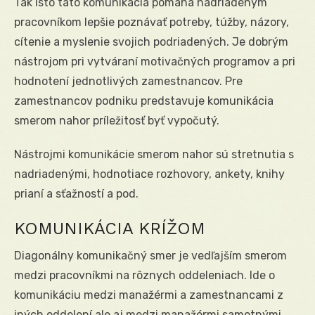
Tak isto táto komunikácia pomáha nadriadeným
pracovníkom lepšie poznávať potreby, túžby, názory,
cítenie a myslenie svojich podriadených. Je dobrým
nástrojom pri vytváraní motivačných programov a pri
hodnotení jednotlivých zamestnancov. Pre
zamestnancov podniku predstavuje komunikácia
smerom nahor príležitosť byť vypočutý.
Nástrojmi komunikácie smerom nahor sú stretnutia s
nadriadenými, hodnotiace rozhovory, ankety, knihy
prianí a sťažností a pod.
KOMUNIKÁCIA KRÍŽOM
Diagonálny komunikačný smer je vedľajším smerom
medzi pracovníkmi na rôznych oddeleniach. Ide o
komunikáciu medzi manažérmi a zamestnancami z
iných oddelení ale aj medzi manažérmi samotnými.