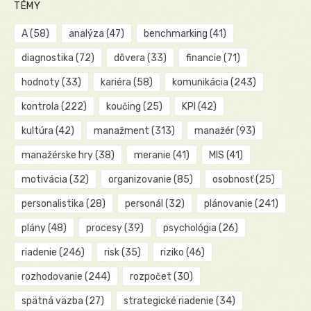
TÉMY
A
(58)
analýza
(47)
benchmarking
(41)
diagnostika
(72)
dôvera
(33)
financie
(71)
hodnoty
(33)
kariéra
(58)
komunikácia
(243)
kontrola
(222)
koučing
(25)
KPI
(42)
kultúra
(42)
manažment
(313)
manažér
(93)
manažérske hry
(38)
meranie
(41)
MIS
(41)
motivácia
(32)
organizovanie
(85)
osobnosť
(25)
personalistika
(28)
personál
(32)
plánovanie
(241)
plány
(48)
procesy
(39)
psychológia
(26)
riadenie
(246)
risk
(35)
riziko
(46)
rozhodovanie
(244)
rozpočet
(30)
spätná väzba
(27)
strategické riadenie
(34)