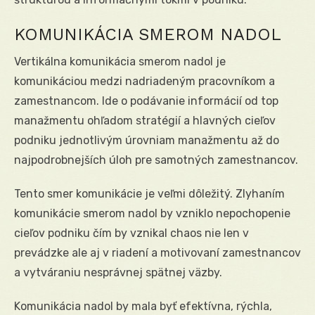
KOMUNIKÁCIA SMEROM NADOL
Vertikálna komunikácia smerom nadol je
komunikáciou medzi nadriadeným pracovníkom a
zamestnancom. Ide o podávanie informácií od top
manažmentu ohľadom stratégií a hlavných cieľov
podniku jednotlivým úrovniam manažmentu až do
najpodrobnejších úloh pre samotných zamestnancov.
Tento smer komunikácie je veľmi dôležitý. Zlyhaním
komunikácie smerom nadol by vzniklo nepochopenie
cieľov podniku čím by vznikal chaos nie len v
prevádzke ale aj v riadení a motivovaní zamestnancov
a vytváraniu nesprávnej spätnej väzby.
Komunikácia nadol by mala byť efektívna, rýchla,