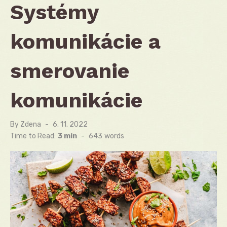
Systémy
komunikácie a
smerovanie
komunikácie
By
Zdena
Posted
6. 11. 2022
on
Time to Read:
3 min
-
643
words