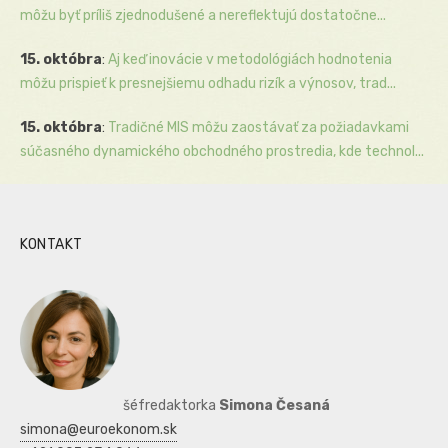
môžu byť príliš zjednodušené a nereflektujú dostatočne...
15. októbra
:
Aj keď inovácie v metodológiách hodnotenia
môžu prispieť k presnejšiemu odhadu rizík a výnosov, trad...
15. októbra
:
Tradičné MIS môžu zaostávať za požiadavkami
súčasného dynamického obchodného prostredia, kde technol...
KONTAKT
šéfredaktorka
Simona Česaná
simona@euroekonom.sk