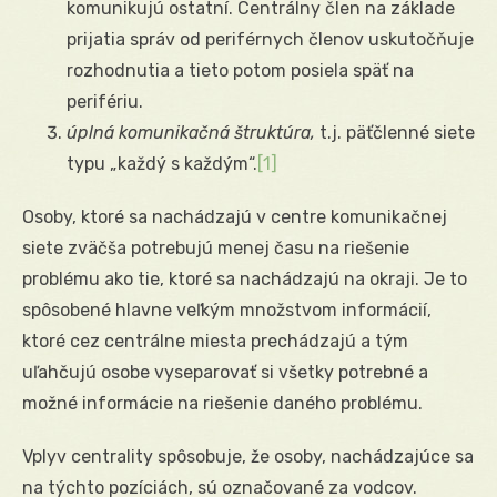
komunikujú ostatní. Centrálny člen na základe
prijatia správ od periférnych členov uskutočňuje
rozhodnutia a tieto potom posiela späť na
perifériu.
úplná komunikačná štruktúra,
t.j. päťčlenné siete
typu „každý s každým“.
[1]
Osoby, ktoré sa nachádzajú v centre komunikačnej
siete zväčša potrebujú menej času na riešenie
problému ako tie, ktoré sa nachádzajú na okraji. Je to
spôsobené hlavne veľkým množstvom informácií,
ktoré cez centrálne miesta prechádzajú a tým
uľahčujú osobe vyseparovať si všetky potrebné a
možné informácie na riešenie daného problému.
Vplyv centrality spôsobuje, že osoby, nachádzajúce sa
na týchto pozíciách, sú označované za vodcov.