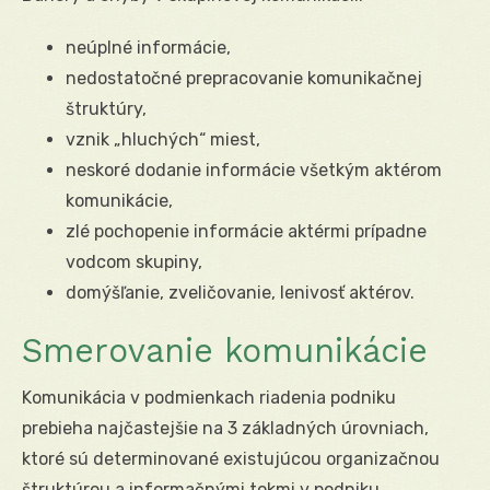
neúplné informácie,
nedostatočné prepracovanie komunikačnej
štruktúry,
vznik „hluchých“ miest,
neskoré dodanie informácie všetkým aktérom
komunikácie,
zlé pochopenie informácie aktérmi prípadne
vodcom skupiny,
domýšľanie, zveličovanie, lenivosť aktérov.
Smerovanie komunikácie
Komunikácia v podmienkach riadenia podniku
prebieha najčastejšie na 3 základných úrovniach,
ktoré sú determinované existujúcou organizačnou
štruktúrou a informačnými tokmi v podniku.