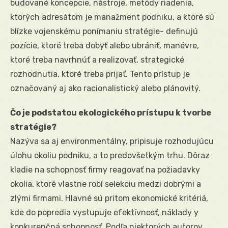
budované koncepcie, nástroje, metódy riadenia,
ktorých adresátom je manažment podniku, a ktoré sú
blízke vojenskému ponímaniu stratégie- definujú
pozície, ktoré treba dobyť alebo ubrániť, manévre,
ktoré treba navrhnúť a realizovať, strategické
rozhodnutia, ktoré treba prijať. Tento prístup je
označovaný aj ako racionalistický alebo plánovitý.
Čo je podstatou ekologického prístupu k tvorbe
stratégie?
Nazýva sa aj environmentálny, pripisuje rozhodujúcu
úlohu okoliu podniku, a to predovšetkým trhu. Dôraz
kladie na schopnosť firmy reagovať na požiadavky
okolia, ktoré vlastne robí selekciu medzi dobrými a
zlými firmami. Hlavné sú pritom ekonomické kritériá,
kde do popredia vystupuje efektívnosť, náklady y
konkurenčná schopnosť. Podľa niektorých autorov