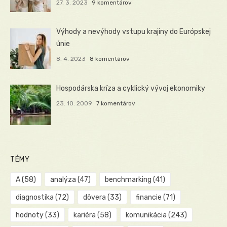
27. 3. 2023
9 komentárov
Výhody a nevýhody vstupu krajiny do Európskej
únie
8. 4. 2023
8 komentárov
Hospodárska kríza a cyklický vývoj ekonomiky
23. 10. 2009
7 komentárov
TÉMY
A
(58)
analýza
(47)
benchmarking
(41)
diagnostika
(72)
dôvera
(33)
financie
(71)
hodnoty
(33)
kariéra
(58)
komunikácia
(243)