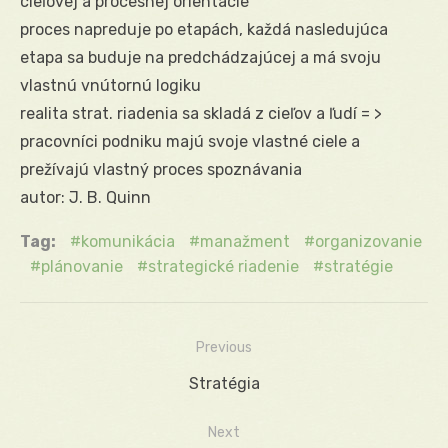
cieľovej a procesnej orientácie
proces napreduje po etapách, každá nasledujúca
etapa sa buduje na predchádzajúcej a má svoju
vlastnú vnútornú logiku
realita strat. riadenia sa skladá z cieľov a ľudí = >
pracovníci podniku majú svoje vlastné ciele a
prežívajú vlastný proces spoznávania
autor: J. B. Quinn
Tag:
komunikácia
manažment
organizovanie
plánovanie
strategické riadenie
stratégie
Previous
Navigácia
Previous
Stratégia
v
post:
Next
článku