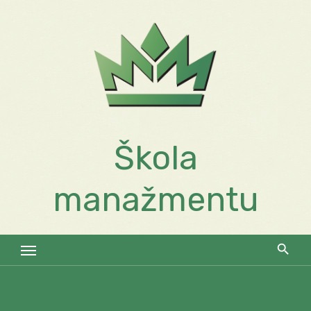
Skip
to
content
Škola
manažmentu