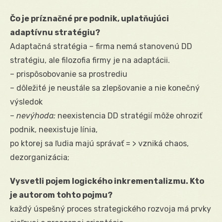
Čo je príznačné pre podnik, uplatňujúci
adaptívnu stratégiu?
Adaptačná stratégia – firma nemá stanovenú DD
stratégiu, ale filozofia firmy je na adaptácii.
– prispôsobovanie sa prostrediu
– dôležité je neustále sa zlepšovanie a nie konečný
výsledok
–
nevýhoda:
neexistencia DD stratégií môže ohroziť
podnik, neexistuje línia,
po ktorej sa ľudia majú správať = > vzniká chaos,
dezorganizácia;
Vysvetli pojem logického inkrementalizmu. Kto
je autorom tohto pojmu?
každý úspešný proces strategického rozvoja má prvky