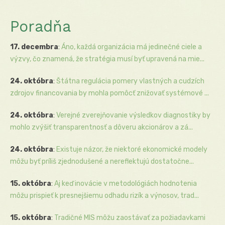
Poradňa
17. decembra
:
Áno, každá organizácia má jedinečné ciele a
výzvy, čo znamená, že stratégia musí byť upravená na mie...
24. októbra
:
Štátna regulácia pomery vlastných a cudzích
zdrojov financovania by mohla pomôcť znižovať systémové ...
24. októbra
:
Verejné zverejňovanie výsledkov diagnostiky by
mohlo zvýšiť transparentnosť a dôveru akcionárov a zá...
24. októbra
:
Existuje názor, že niektoré ekonomické modely
môžu byť príliš zjednodušené a nereflektujú dostatočne...
15. októbra
:
Aj keď inovácie v metodológiách hodnotenia
môžu prispieť k presnejšiemu odhadu rizík a výnosov, trad...
15. októbra
:
Tradičné MIS môžu zaostávať za požiadavkami