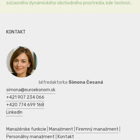
súčasného dynamického obchodného prostredia, kde technol...
KONTAKT
šéfredaktorka
Simona Česaná
simona@euroekonom.sk
+421 907 234 066
+420 774 699 168
LinkedIn
Manažérske funkcie
|
Manažment
|
Firemný manažment
|
Personálny manažment
|
Kontakt