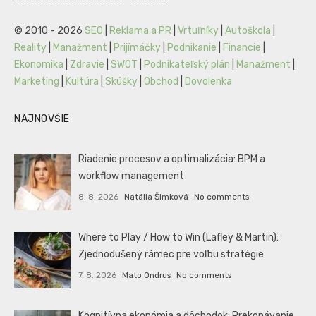
© 2010 - 2026
SEO
|
Reklama a PR
|
Vrtuľníky
|
Autoškola
|
Reality
|
Manažment
|
Prijímáčky
|
Podnikanie
|
Financie
|
Ekonomika
|
Zdravie
|
SWOT
|
Podnikateľský plán
|
Manažment
|
Marketing
|
Kultúra
|
Skúšky
|
Obchod
|
Dovolenka
NAJNOVŠIE
Riadenie procesov a optimalizácia: BPM a
workflow management
8. 8. 2026
Natália Šimková
No comments
Where to Play / How to Win (Lafley & Martin):
Zjednodušený rámec pre voľbu stratégie
7. 8. 2026
Mato Ondrus
No comments
Kognitívna ekonómia a dôchodok: Prekonávanie