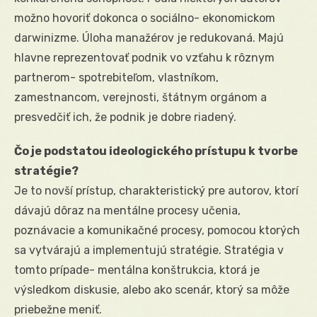
možno hovoriť dokonca o sociálno- ekonomickom
darwinizme. Úloha manažérov je redukovaná. Majú
hlavne reprezentovať podnik vo vzťahu k rôznym
partnerom- spotrebiteľom, vlastníkom,
zamestnancom, verejnosti, štátnym orgánom a
presvedčiť ich, že podnik je dobre riadený.
Čo je podstatou ideologického prístupu k tvorbe
stratégie?
Je to novší prístup, charakteristický pre autorov, ktorí
dávajú dôraz na mentálne procesy učenia,
poznávacie a komunikačné procesy, pomocou ktorých
sa vytvárajú a implementujú stratégie. Stratégia v
tomto prípade- mentálna konštrukcia, ktorá je
výsledkom diskusie, alebo ako scenár, ktorý sa môže
priebežne meniť.