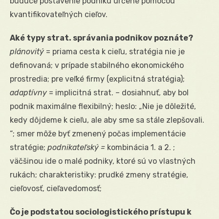
budúce postavenie podniku určené pomocou
kvantifikovateľných cieľov.
Aké typy strat. správania podnikov poznáte?
plánovitý
= priama cesta k cieľu, stratégia nie je
definovaná; v prípade stabilného ekonomického
prostredia; pre veľké firmy (explicitná stratégia);
adaptívny
= implicitná strat. – dosiahnuť, aby bol
podnik maximálne flexibilný; heslo: „Nie je dôležité,
kedy dôjdeme k cieľu, ale aby sme sa stále zlepšovali.
“; smer môže byť zmenený počas implementácie
stratégie;
podnikateľský =
kombinácia 1. a 2. ;
väčšinou ide o malé podniky, ktoré sú vo vlastných
rukách; charakteristiky: prudké zmeny stratégie,
cieľovosť, cieľavedomosť;
Čo je podstatou sociologistického prístupu k