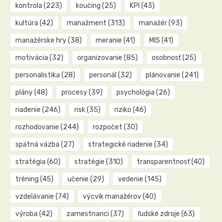
kontrola
(223)
koučing
(25)
KPI
(43)
kultúra
(42)
manažment
(313)
manažér
(93)
manažérske hry
(38)
meranie
(41)
MIS
(41)
motivácia
(32)
organizovanie
(85)
osobnosť
(25)
personalistika
(28)
personál
(32)
plánovanie
(241)
plány
(48)
procesy
(39)
psychológia
(26)
riadenie
(246)
risk
(35)
riziko
(46)
rozhodovanie
(244)
rozpočet
(30)
spätná väzba
(27)
strategické riadenie
(34)
stratégia
(60)
stratégie
(310)
transparentnosť
(40)
tréning
(45)
učenie
(29)
vedenie
(145)
vzdelávanie
(74)
výcvik manažérov
(40)
výroba
(42)
zamestnanci
(37)
ľudské zdroje
(63)