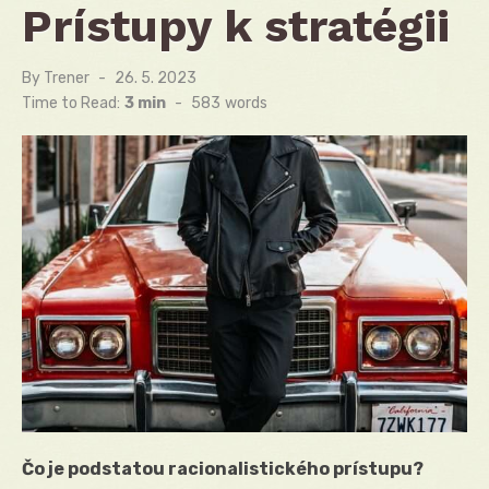
Prístupy k stratégii
By
Trener
Posted
26. 5. 2023
on
Time to Read:
3 min
-
583
words
Čo je podstatou racionalistického prístupu?