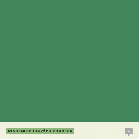
RIADENIE ĽUDSKÝCH ZDROJOV
6