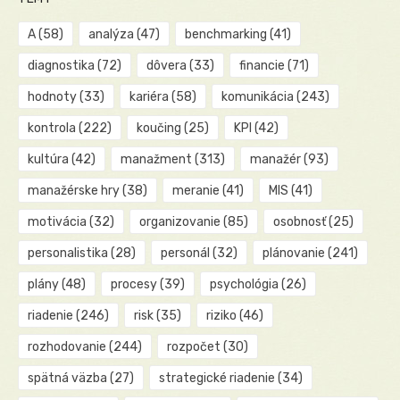
A
(58)
analýza
(47)
benchmarking
(41)
diagnostika
(72)
dôvera
(33)
financie
(71)
hodnoty
(33)
kariéra
(58)
komunikácia
(243)
kontrola
(222)
koučing
(25)
KPI
(42)
kultúra
(42)
manažment
(313)
manažér
(93)
manažérske hry
(38)
meranie
(41)
MIS
(41)
motivácia
(32)
organizovanie
(85)
osobnosť
(25)
personalistika
(28)
personál
(32)
plánovanie
(241)
plány
(48)
procesy
(39)
psychológia
(26)
riadenie
(246)
risk
(35)
riziko
(46)
rozhodovanie
(244)
rozpočet
(30)
spätná väzba
(27)
strategické riadenie
(34)