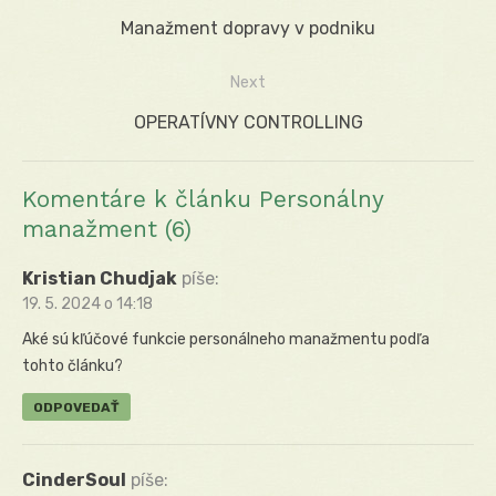
Navigácia
Previous
Manažment dopravy v podniku
v
post:
Next
článku
Next
OPERATÍVNY CONTROLLING
post:
Komentáre k článku Personálny
manažment (6)
Kristian Chudjak
píše:
19. 5. 2024 o 14:18
Aké sú kľúčové funkcie personálneho manažmentu podľa
tohto článku?
ODPOVEDAŤ
CinderSoul
píše: