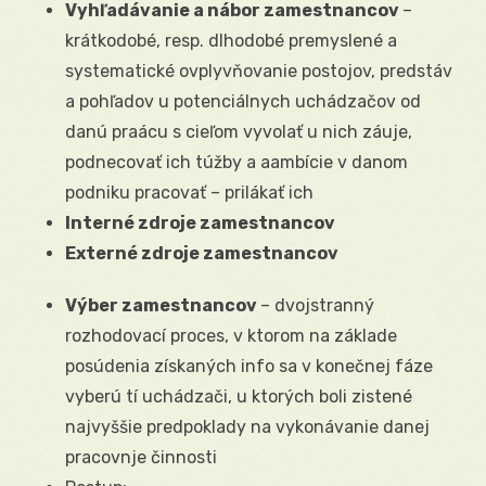
Vyhľadávanie a nábor zamestnancov
–
krátkodobé, resp. dlhodobé premyslené a
systematické ovplyvňovanie postojov, predstáv
a pohľadov u potenciálnych uchádzačov od
danú praácu s cieľom vyvolať u nich záuje,
podnecovať ich túžby a aambície v danom
podniku pracovať – prilákať ich
Interné zdroje zamestnancov
Externé zdroje zamestnancov
Výber zamestnancov
– dvojstranný
rozhodovací proces, v ktorom na základe
posúdenia získaných info sa v konečnej fáze
vyberú tí uchádzači, u ktorých boli zistené
najvyššie predpoklady na vykonávanie danej
pracovnje činnosti