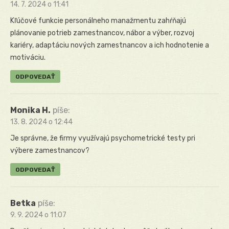
14. 7. 2024 o 11:41
Kľúčové funkcie personálneho manažmentu zahŕňajú
plánovanie potrieb zamestnancov, nábor a výber, rozvoj
kariéry, adaptáciu nových zamestnancov a ich hodnotenie a
motiváciu.
ODPOVEDAŤ
Monika H.
píše:
13. 8. 2024 o 12:44
Je správne, že firmy využívajú psychometrické testy pri
výbere zamestnancov?
ODPOVEDAŤ
Betka
píše:
9. 9. 2024 o 11:07