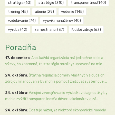
stratégia
(60)
stratégie
(310)
transparentnosť
(40)
tréning
(45)
učenie
(29)
vedenie
(145)
vzdelávanie
(74)
výcvik manažérov
(40)
výroba
(42)
zamestnanci
(37)
ľudské zdroje
(63)
Poradňa
17. decembra
:
Áno, každá organizácia má jedinečné ciele a
výzvy, čo znamená, že stratégia musí byť upravená na mie...
24. októbra
:
Štátna regulácia pomery vlastných a cudzích
zdrojov financovania by mohla pomôcť znižovať systémové ...
24. októbra
:
Verejné zverejňovanie výsledkov diagnostiky by
mohlo zvýšiť transparentnosť a dôveru akcionárov a zá...
24. októbra
:
Existuje názor, že niektoré ekonomické modely