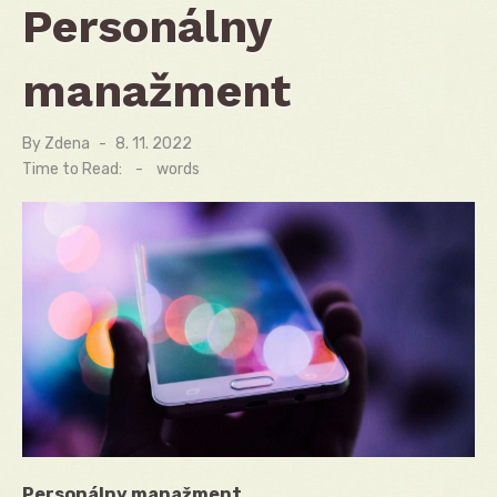
Personálny
manažment
By
Zdena
Posted
8. 11. 2022
on
Time to Read:
-
words
Personálny manažment