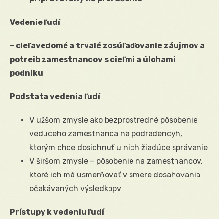
Vedenie ľudí
– cieľavedomé a trvalé zosúľaďovanie záujmov a
potreib zamestnancov s cieľmi a úlohami
podniku
Podstata vedenia ľudí
V užšom zmysle ako bezprostredné pôsobenie
vedúceho zamestnanca na podradencýh,
ktorým chce dosichnuť u nich žiadúce správanie
V širšom zmysle – pôsobenie na zamestnancov,
ktoré ich má usmerňovať v smere dosahovania
očakávaných výsledkopv
Prístupy k vedeniu ľudí