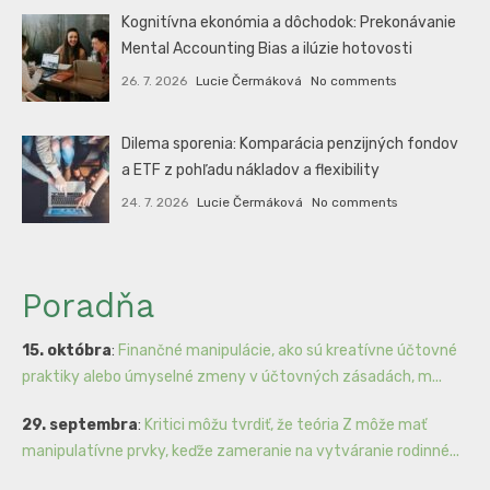
Kognitívna ekonómia a dôchodok: Prekonávanie
Mental Accounting Bias a ilúzie hotovosti
26. 7. 2026
Lucie Čermáková
No comments
Dilema sporenia: Komparácia penzijných fondov
a ETF z pohľadu nákladov a flexibility
24. 7. 2026
Lucie Čermáková
No comments
Poradňa
15. októbra
:
Finančné manipulácie, ako sú kreatívne účtovné
praktiky alebo úmyselné zmeny v účtovných zásadách, m...
29. septembra
:
Kritici môžu tvrdiť, že teória Z môže mať
manipulatívne prvky, keďže zameranie na vytváranie rodinné...