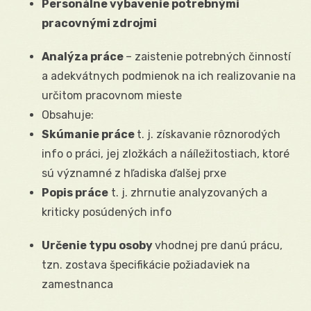
Personálne vybavenie potrebnými
pracovnými zdrojmi
Analýza práce
– zaistenie potrebných činností
a adekvátnych podmienok na ich realizovanie na
určitom pracovnom mieste
Obsahuje:
Skúmanie práce
t. j. získavanie rôznorodých
info o práci, jej zložkách a náíležitostiach, ktoré
sú významné z hľadiska ďalšej prxe
Popis práce
t. j. zhrnutie analyzovaných a
kriticky posúdených info
Určenie typu osoby
vhodnej pre danú prácu,
tzn. zostava špecifikácie požiadaviek na
zamestnanca