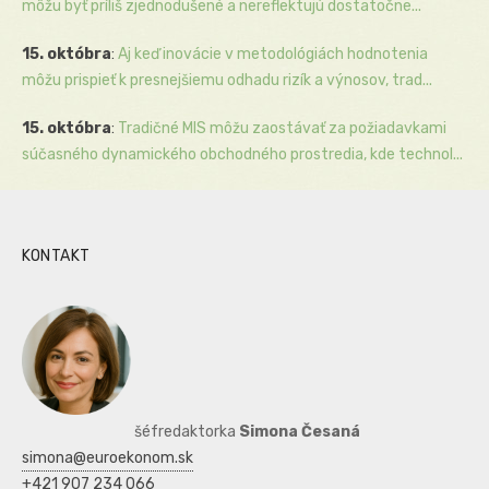
môžu byť príliš zjednodušené a nereflektujú dostatočne...
15. októbra
:
Aj keď inovácie v metodológiách hodnotenia
môžu prispieť k presnejšiemu odhadu rizík a výnosov, trad...
15. októbra
:
Tradičné MIS môžu zaostávať za požiadavkami
súčasného dynamického obchodného prostredia, kde technol...
KONTAKT
šéfredaktorka
Simona Česaná
simona@euroekonom.sk
+421 907 234 066