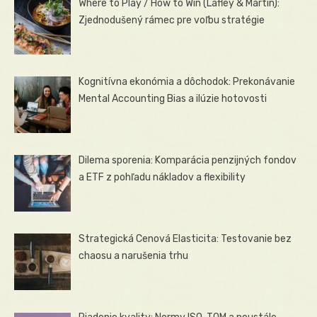
Where to Play / How to Win (Lafley & Martin):
Zjednodušený rámec pre voľbu stratégie
Kognitívna ekonómia a dôchodok: Prekonávanie
Mental Accounting Bias a ilúzie hotovosti
Dilema sporenia: Komparácia penzijných fondov
a ETF z pohľadu nákladov a flexibility
Strategická Cenová Elasticita: Testovanie bez
chaosu a narušenia trhu