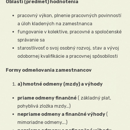
Oblasti (predmet) hodnotenia
pracovný výkon, plnenie pracovných povinností
a úloh kladených na zamestnanca
fungovanie v kolektíve, pracovné a spoločenské
správanie sa
starostlivosť o svoj osobný rozvoj, stav a vývoj
odobornej kvalifikácie a pracovnej spôsobilosti
Formy odmeňovania zamestnancov
a) hmotné odmeny (mzdy) a výhody
priame odmeny finančné
( základný plat,
pohyblivá zložka mzdy…)
nepriame odmeny a finančné výhody
(
mimoriadne odmeny….)