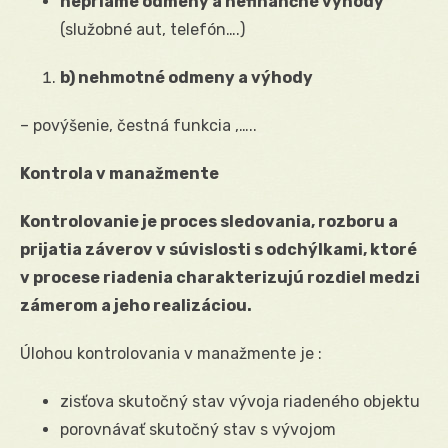
nepriame odmeny a nefinančné výhody
(služobné aut, telefón….)
b) nehmotné odmeny a výhody
– povýšenie, čestná funkcia ,…..
Kontrola v manažmente
Kontrolovanie je proces sledovania, rozboru a
prijatia záverov v súvislosti s odchýlkami, ktoré
v procese riadenia charakterizujú rozdiel medzi
zámerom a jeho realizáciou.
Úlohou kontrolovania v manažmente je :
zisťova skutočný stav vývoja riadeného objektu
porovnávať skutočný stav s vývojom