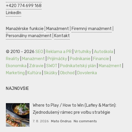
+420 774 699 168
LinkedIn
Manažérske funkcie
|
Manažment
|
Firemný manažment
|
Personálny manažment
|
Kontakt
© 2010 - 2026
SEO
|
Reklama a PR
|
Vrtuľníky
|
Autoškola
|
Reality
|
Manažment
|
Prijímáčky
|
Podnikanie
|
Financie
|
Ekonomika
|
Zdravie
|
SWOT
|
Podnikateľský plán
|
Manažment
|
Marketing
|
Kultúra
|
Skúšky
|
Obchod
|
Dovolenka
NAJNOVŠIE
Where to Play / How to Win (Lafley & Martin):
Zjednodušený rámec pre voľbu stratégie
7. 8. 2026
Mato Ondrus
No comments