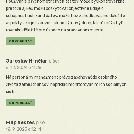
Používanie psychometrických testov môže byť kontroverzné,
pretože aj keď môžu poskytovať objektívne údaje o
schopnostiach kandidátov, môžu tiež zanedbávať iné dôležité
aspekty, ako je tvorivosť alebo týmový duch, ktoré môžu byť
rovnako dôležité pre úspech na pracovnom mieste.
ODPOVEDAŤ
Jaroslav Hrnčiar
píše:
6. 12. 2024 o 11:28
Má personálny manažment právo zasahovať do osobného
života zamestnancov, napríklad monitorovaním ich sociálnych
sietí?
ODPOVEDAŤ
Filip Nestes
píše:
18. 9. 2025 o 12:14