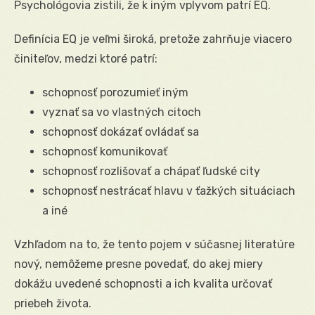
Psychológovia zistili, že k iným vplyvom patrí EQ.
Definícia EQ je veľmi široká, pretože zahrňuje viacero
činiteľov, medzi ktoré patrí:
schopnosť porozumieť iným
vyznať sa vo vlastných citoch
schopnosť dokázať ovládať sa
schopnosť komunikovať
schopnosť rozlišovať a chápať ľudské city
schopnosť nestrácať hlavu v ťažkých situáciach
a iné
Vzhľadom na to, že tento pojem v súčasnej literatúre
nový, nemôžeme presne povedať, do akej miery
dokážu uvedené schopnosti a ich kvalita určovať
priebeh života.