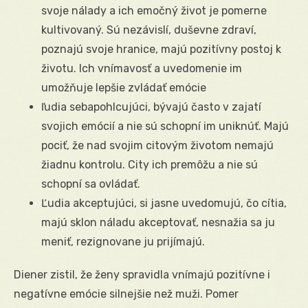
svoje nálady a ich emočný život je pomerne
kultivovaný. Sú nezávislí, duševne zdraví,
poznajú svoje hranice, majú pozitívny postoj k
životu. Ich vnímavosť a uvedomenie im
umožňuje lepšie zvládať emócie
ľudia sebapohlcujúci, bývajú často v zajatí
svojich emócií a nie sú schopní im uniknúť. Majú
pociť, že nad svojim citovým životom nemajú
žiadnu kontrolu. City ich premôžu a nie sú
schopní sa ovládať.
Ľudia akceptujúci, si jasne uvedomujú, čo cítia,
majú sklon náladu akceptovať, nesnažia sa ju
meniť, rezignovane ju prijímajú.
Diener zistil, že ženy spravidla vnímajú pozitívne i
negatívne emócie silnejšie než muži. Pomer