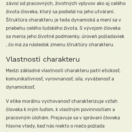
závisí od pracovných, životných vplyvov ako aj celého
života človeka, ktorý sa podieľal na jeho utváraní.
Štruktúra charakteru je teda dynamická a mení sa v
priebehu celého ľudského života. S vývojom človeka
sa menia jeho životné podmienky, úroveň požiadaviek
, čo má za následok zmenu štruktúry charakteru.
Vlastnosti charakteru
Medzi základné vlastnosti charakteru patrí etickosť,
komunikatívnosť, vyrovnanosť, sila, vyváženosť a
dynamickosť.
V etike morálnu vychovanosť charakterizuje vzťah
človeka k iným ľuďom, k vlastným povinnostiam a
pracovným úlohám. Prejavuje sa v správaní človeka
hlavne vtedy, keď nás niekto o niečo požiada