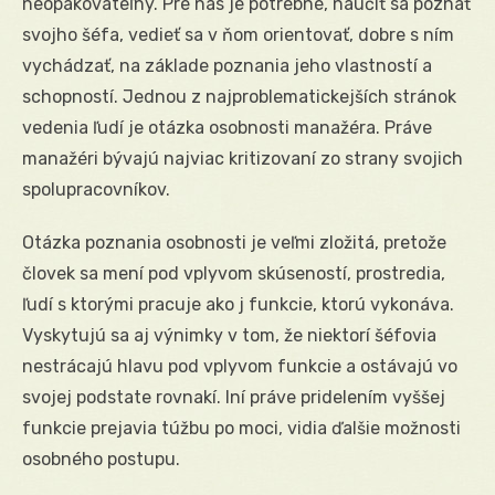
neopakovateľný. Pre nás je potrebné, naučiť sa poznať
svojho šéfa, vedieť sa v ňom orientovať, dobre s ním
vychádzať, na základe poznania jeho vlastností a
schopností. Jednou z najproblematickejších stránok
vedenia ľudí je otázka osobnosti manažéra. Práve
manažéri bývajú najviac kritizovaní zo strany svojich
spolupracovníkov.
Otázka poznania osobnosti je veľmi zložitá, pretože
človek sa mení pod vplyvom skúseností, prostredia,
ľudí s ktorými pracuje ako j funkcie, ktorú vykonáva.
Vyskytujú sa aj výnimky v tom, že niektorí šéfovia
nestrácajú hlavu pod vplyvom funkcie a ostávajú vo
svojej podstate rovnakí. Iní práve pridelením vyššej
funkcie prejavia túžbu po moci, vidia ďalšie možnosti
osobného postupu.