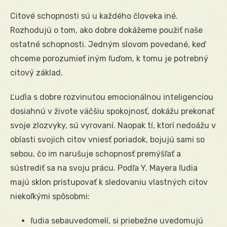
Citové schopnosti sú u každého človeka iné.
Rozhodujú o tom, ako dobre dokážeme použiť naše
ostatné schopnosti. Jedným slovom povedané, keď
chceme porozumieť iným ľuďom, k tomu je potrebný
citový základ.
Ľuďia s dobre rozvinutou emocionálnou inteligenciou
dosiahnú v živote väčšiu spokojnosť, dokážu prekonať
svoje zlozvyky, sú vyrovaní. Naopak tí, ktorí nedoážu v
oblasti svojich citov vniesť poriadok, bojujú sami so
sebou, čo im narušuje schopnosť premýšľať a
sústrediť sa na svoju prácu. Podľa Y. Mayera ľudia
majú sklon pristupovať k sledovaniu vlastných citov
niekoľkými spôsobmi:
ľudia sebauvedomelí, si priebežne uvedomujú