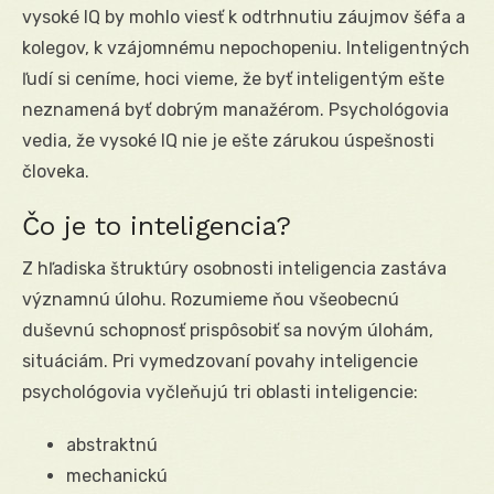
vysoké IQ by mohlo viesť k odtrhnutiu záujmov šéfa a
kolegov, k vzájomnému nepochopeniu. Inteligentných
ľudí si ceníme, hoci vieme, že byť inteligentým ešte
neznamená byť dobrým manažérom. Psychológovia
vedia, že vysoké IQ nie je ešte zárukou úspešnosti
človeka.
Čo je to inteligencia?
Z hľadiska štruktúry osobnosti inteligencia zastáva
významnú úlohu. Rozumieme ňou všeobecnú
duševnú schopnosť prispôsobiť sa novým úlohám,
situáciám. Pri vymedzovaní povahy inteligencie
psychológovia vyčleňujú tri oblasti inteligencie:
abstraktnú
mechanickú