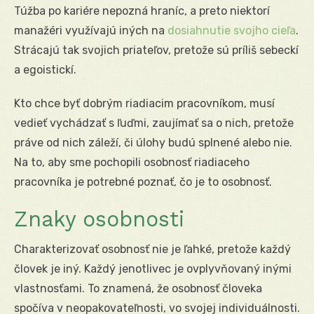
Túžba po kariére nepozná hraníc, a preto niektorí
manažéri využívajú iných na
dosiahnutie svojho cieľa
.
Strácajú tak svojich priateľov, pretože sú príliš sebeckí
a egoistickí.
Kto chce byť dobrým riadiacim pracovníkom, musí
vedieť vychádzať s ľuďmi, zaujímať sa o nich, pretože
práve od nich záleží, či úlohy budú splnené alebo nie.
Na to, aby sme pochopili osobnosť riadiaceho
pracovníka je potrebné poznať, čo je to osobnosť.
Znaky osobnosti
Charakterizovať osobnosť nie je ľahké, pretože každý
človek je iný. Každý jenotlivec je ovplyvňovaný inými
vlastnosťami. To znamená, že osobnosť človeka
spočíva v neopakovateľnosti, vo svojej individuálnosti.