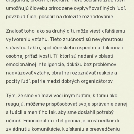
umožňujú človeku prirodzene ovplyvňovať iných ľudí,
povzbudiť ich, pôsobiť na dôležité rozhodovanie.
Znalosť toho, ako sa druhý cíti, môže viesť k ľahšiemu
vytvoreniu vzťahu. Tieto zručnosti sú nevyhnutnou
súčasťou taktu, spoločenského úspechu a dokonca i
osobnej príťažlivosti. Tí, ktorí sú nadaní v oblasti
emocionálnej inteligencie, dokážu bez problémov
nadväzovať vzťahy, obratne rozoznávať reakcie a
pocity ľudí, patria medzi dobrých organizátorov.
Tým, že sme vnímaví voči iným ľuďom, k tomu ako
reagujú, môžeme prispôsobovať svoje správanie danej
situácii a meniť ho tak, aby sme dosiahli potrebý
účinok. Emocionálna inteligencia je prostriedkom k
zvládnutiu komunikácie, k získaniu a presvedčeniu