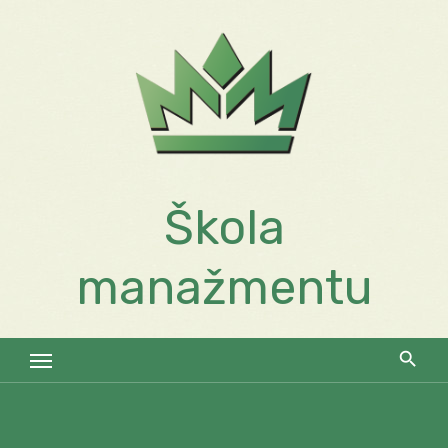
Skip
to
content
Škola
manažmentu