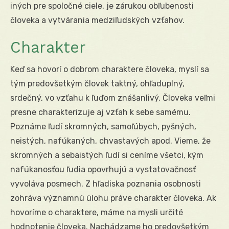
iných pre spoločné ciele, je zárukou obľubenosti
človeka a vytvárania medziľudských vzťahov.
Charakter
Keď sa hovorí o dobrom charaktere človeka, myslí sa
tým predovšetkým človek taktný, ohľaduplný,
srdečný, vo vzťahu k ľuďom znášanlivý. Človeka veľmi
presne charakterizuje aj vzťah k sebe samému.
Poznáme ľudí skromných, samoľúbych, pyšných,
neistých, nafúkaných, chvastavých apod. Vieme, že
skromných a sebaistých ľudí si ceníme všetci, kým
nafúkanosťou ľudia opovrhujú a vystatovačnosť
vyvoláva posmech. Z hľadiska poznania osobnosti
zohráva významnú úlohu práve charakter človeka. Ak
hovoríme o charaktere, máme na mysli určité
hodnotenie človeka. Nachádzame ho predovšetkým