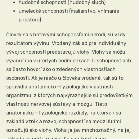
hudobné schopnosti (hudobný sluch)
umelecké schopnosti (maliarstvo, vnímanie
priestoru)
Človek sa s hotovými schopnosťami nerodí, sú vždy
rezultátom vývinu. Vrodený základ pre individuálny
vývoj schopností predstavujú vlohy. Vlohy sa môžu
vyvinúť iba v určitých podmienkach. O schopnostiach
sa často hovorí ako o zdedených vlastnostiach
osobnosti. Ak je niečo u človeka vrodené, tak sú to
spravidla anatomicko –fyziologické vlastnosti
organizmu, z ktorých najvýraznejšie sú predovšetkým
vlastnosti nervovej sústavy a mozgu. Tieto
anatomicko – fyziologické rozdiely, na ktorých sa
zakladá vznik a rozvoj schopností sa medzi ľuďmi
označujú ako vlohy. Vloha je jav mnohoznačný, na jej
základe sa môžu rozvinúť a vzniknúť rôzne