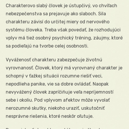
Charakterovo slabý človek je ústupčivý, vo chvíľach
nebezpečenstva sa prejavuje ako slaboch. Sila
charakteru závisí do určitej miery od nervového
systému človeka. Treba však povedať, že rozhodujúci
vplyv má tiež osobný psychický tréning, záujmy, ktoré
sa podieľajú na tvorbe celej osobnosti.
Vyváženosť charakteru zabezpečuje životnú
vyrovnanosť. Človek, ktorý má vyrovnaný charakter je
schopný v ťažkej situácii rozumne riešiť veci,
nepodlieha panike, vie sa dobre ovládať. Naopak
nevyvážený človek zapríčiňuje veľa nepríjemností
sebe i okoliu. Pod vplyvom afektov môže vyvolať
nerozumné skutky, niekoho uraziť, uskutočniť
nesprávne riešenia, ktoré neskôr oľutuje.