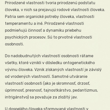
Prirodzené vlastnosti tvoria prirodzenú podstatu
človeka, v nich sa prejavujú rodové vlastnosti človeka.
Patria sem organické potreby človeka, vlastnosti
temperamentu a iné. Prirodzené vlastnosti
podmieňujú činnosť a dynamiku priebehu
psychických procesov. Sú to prvotné vlastnosti
osobnosti.
Do nadobudnutých vlastností osobnosti rátame
všetky, ktoré vznikli v dôsledku ontogenetického
vývinu človeka. Vznik získaných vlastností je závislý
od vrodených vlastností. Samotné utváranie
vlastností osobnosti (ako je skromnosť, drzosť,
úprimnosť, presnosť, tajnostkárstvo, pedantizmus,
intrigánstvo) sa považuje za zložitý jav.
U dospelého človeka sformované vlastnosti v