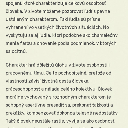
spojení, ktoré charakterizuje celkovú osobitosť
človeka. V živote môžeme pozorovať ľudí s pevne
ustáleným charakterom. Takí ľudia sú prísne
vyhranení vo všetkých životných situáciách. No
vyskytujú sa aj ľudia, ktorí podobne ako chameleóny
menia farbu a chovanie podľa podmienok, v ktorých
sa ocitnú.
Charakter hrá dôležitú úlohu v živote osobnosti i
pracovnému tímu. Je to pochopiteľné, pretože od
vlastností závisí životná cesta človeka,
práceschopnosť a nálada celého kolektívu. Človek
morálne vychovaný s rozhodným charakterom je
schopný asertívne presadiť sa, prekonať ťažkosti a
prekážky, kompenzovať dokonca telesné nedostatky.
Taký človek neustále rastie, vyvíja sa ako osobnosť,