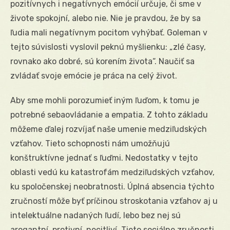
pozitívnych i negatívnych emócií určuje, či sme v
živote spokojní, alebo nie. Nie je pravdou, že by sa
ľudia mali negatívnym pocitom vyhýbať. Goleman v
tejto súvislosti vyslovil peknú myšlienku: „zlé časy,
rovnako ako dobré, sú korením života“. Naučiť sa
zvládať svoje emócie je práca na celý život.
Aby sme mohli porozumieť iným ľuďom, k tomu je
potrebné sebaovládanie a empatia. Z tohto základu
môžeme ďalej rozvíjať naše umenie medziľudských
vzťahov. Tieto schopnosti nám umožňujú
konštruktívne jednať s ľuďmi. Nedostatky v tejto
oblasti vedú ku katastrofám medziľudských vzťahov,
ku spoločenskej neobratnosti. Úplná absencia týchto
zručností môže byť príčinou stroskotania vzťahov aj u
intelektuálne nadaných ľudí, lebo bez nej sú
arogantní, protivní, necitliví. Tieto sociálne zručnosti