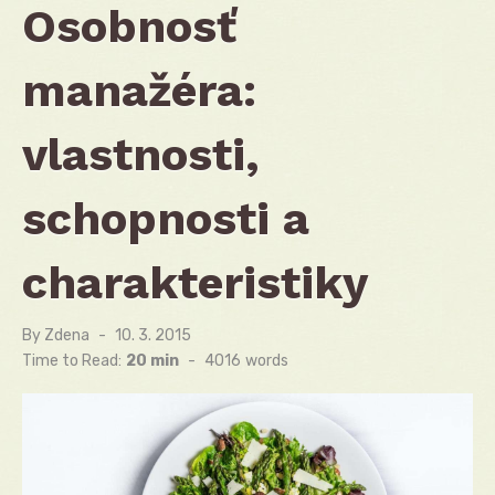
Osobnosť
manažéra:
vlastnosti,
schopnosti a
charakteristiky
By
Zdena
Posted
10. 3. 2015
on
Time to Read:
20 min
-
4016
words