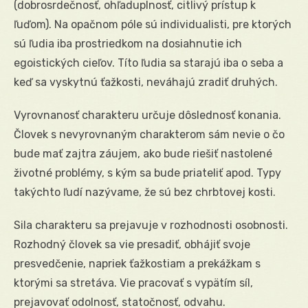
(dobrosrdečnosť, ohľaduplnosť, citlivý prístup k
ľuďom). Na opačnom póle sú individualisti, pre ktorých
sú ľudia iba prostriedkom na dosiahnutie ich
egoistických cieľov. Títo ľudia sa starajú iba o seba a
keď sa vyskytnú ťažkosti, neváhajú zradiť druhých.
Vyrovnanosť charakteru určuje dôslednosť konania.
Človek s nevyrovnaným charakterom sám nevie o čo
bude mať zajtra záujem, ako bude riešiť nastolené
životné problémy, s kým sa bude priateliť apod. Typy
takýchto ľudí nazývame, že sú bez chrbtovej kosti.
Sila charakteru sa prejavuje v rozhodnosti osobnosti.
Rozhodný človek sa vie presadiť, obhájiť svoje
presvedčenie, napriek ťažkostiam a prekážkam s
ktorými sa stretáva. Vie pracovať s vypätím síl,
prejavovať odolnosť, statočnosť, odvahu.