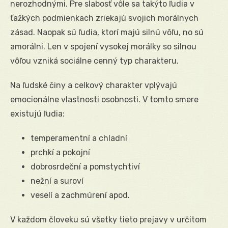
nerozhodnými. Pre slabosť vôle sa takýto ľudia v
ťažkých podmienkach zriekajú svojich morálnych
zásad. Naopak sú ľudia, ktorí majú silnú vôľu, no sú
amorálni. Len v spojení vysokej morálky so silnou
vôľou vzniká sociálne cenný typ charakteru.
Na ľudské činy a celkový charakter vplývajú
emocionálne vlastnosti osobnosti. V tomto smere
existujú ľudia:
temperamentní a chladní
prchkí a pokojní
dobrosrdeční a pomstychtiví
nežní a suroví
veselí a zachmúrení apod.
V každom človeku sú všetky tieto prejavy v určitom