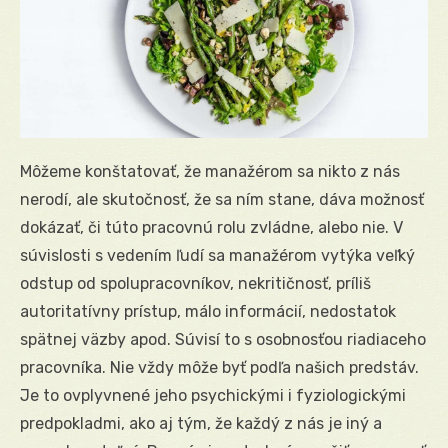
Môžeme konštatovať, že manažérom sa nikto z nás
nerodí, ale skutočnosť, že sa ním stane, dáva možnosť
dokázať, či túto pracovnú rolu zvládne, alebo nie. V
súvislosti s vedením ľudí sa manažérom vytýka veľký
odstup od spolupracovníkov, nekritičnosť, príliš
autoritatívny prístup, málo informácií, nedostatok
spätnej väzby apod. Súvisí to s osobnosťou riadiaceho
pracovníka. Nie vždy môže byť podľa našich predstáv.
Je to ovplyvnené jeho psychickými i fyziologickými
predpokladmi, ako aj tým, že každý z nás je iný a