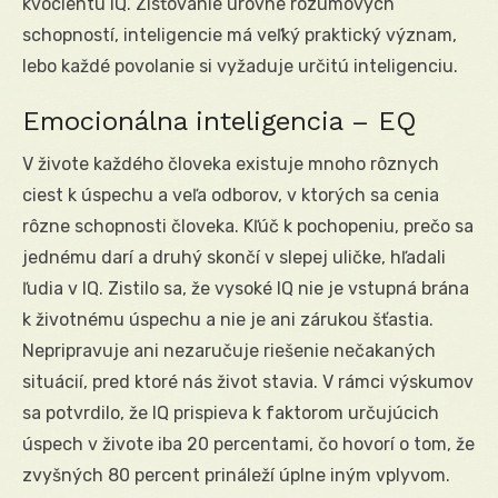
kvocientu IQ. Zisťovanie úrovne rozumových
schopností, inteligencie má veľký praktický význam,
lebo každé povolanie si vyžaduje určitú inteligenciu.
Emocionálna inteligencia – EQ
V živote každého človeka existuje mnoho rôznych
ciest k úspechu a veľa odborov, v ktorých sa cenia
rôzne schopnosti človeka. Kľúč k pochopeniu, prečo sa
jednému darí a druhý skončí v slepej uličke, hľadali
ľudia v IQ. Zistilo sa, že vysoké IQ nie je vstupná brána
k životnému úspechu a nie je ani zárukou šťastia.
Nepripravuje ani nezaručuje riešenie nečakaných
situácií, pred ktoré nás život stavia. V rámci výskumov
sa potvrdilo, že IQ prispieva k faktorom určujúcich
úspech v živote iba 20 percentami, čo hovorí o tom, že
zvyšných 80 percent prináleží úplne iným vplyvom.