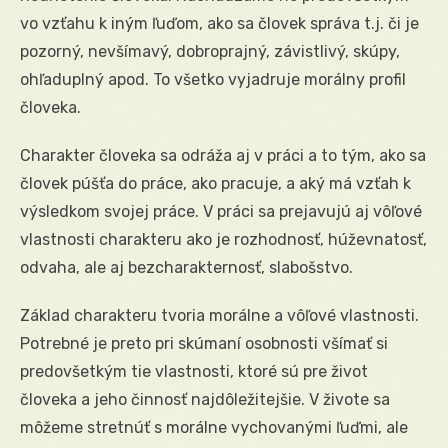
vo vzťahu k iným ľuďom, ako sa človek správa t.j. či je
pozorný, nevšímavý, dobroprajný, závistlivý, skúpy,
ohľaduplný apod. To všetko vyjadruje morálny profil
človeka.
Charakter človeka sa odráža aj v práci a to tým, ako sa
človek púšťa do práce, ako pracuje, a aký má vzťah k
výsledkom svojej práce. V práci sa prejavujú aj vôľové
vlastnosti charakteru ako je rozhodnosť, húževnatosť,
odvaha, ale aj bezcharakternosť, slabošstvo.
Základ charakteru tvoria morálne a vôľové vlastnosti.
Potrebné je preto pri skúmaní osobnosti všímať si
predovšetkým tie vlastnosti, ktoré sú pre život
človeka a jeho činnosť najdôležitejšie. V živote sa
môžeme stretnúť s morálne vychovanými ľuďmi, ale