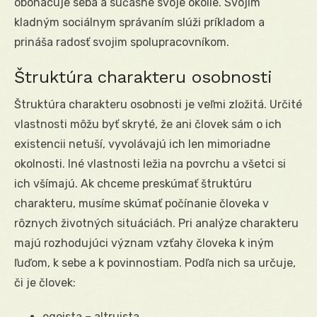
obohacuje seba a súčasne svoje okolie. Svojím
kladným sociálnym správaním slúži príkladom a
prináša radosť svojim spolupracovníkom.
Štruktúra charakteru osobnosti
Štruktúra charakteru osobnosti je veľmi zložitá. Určité
vlastnosti môžu byť skryté, že ani človek sám o ich
existencii netuší, vyvolávajú ich len mimoriadne
okolnosti. Iné vlastnosti ležia na povrchu a všetci si
ich všímajú. Ak chceme preskúmať štruktúru
charakteru, musíme skúmať počínanie človeka v
rôznych životných situáciách. Pri analýze charakteru
majú rozhodujúci význam vzťahy človeka k iným
ľuďom, k sebe a k povinnostiam. Podľa nich sa určuje,
či je človek:
egoista – altruista