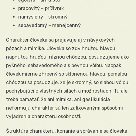
pracovitý – príživník
namyslený – skromný
sebavedomý – menejcenný
Charakter človeka sa prejavuje aj v návykových
pózach a mimike. Človeka so zdvihnutou hlavou,
napnutou hruďou, ráznou chôdzou, posudzujeme ako
pyšného, sebavedomého a s pevnou vôľou. Naopak
človek mierne zhrbený so sklonenou hlavou, pomalou
chôdzou sa posudzuje, že je skromný, so slabou vôľou,
pochybujúci o vlastných silách a možnostiach. Tu ale
treba pamätať, že ani mimika, ani gestikulácia
neformujú charakter sú len zafixovanými spôsobmi
vyjadrenia charakteru osobnosti.
Štruktúra charakteru, konanie a správanie sa človeka