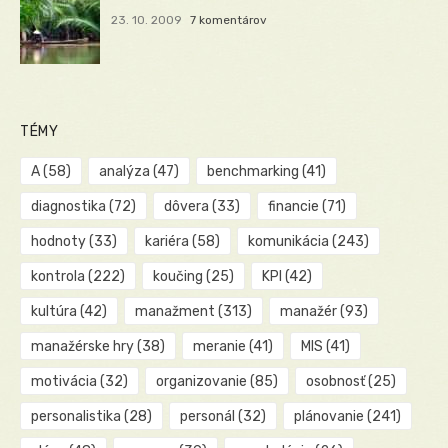
23. 10. 2009
7 komentárov
TÉMY
A
(58)
analýza
(47)
benchmarking
(41)
diagnostika
(72)
dôvera
(33)
financie
(71)
hodnoty
(33)
kariéra
(58)
komunikácia
(243)
kontrola
(222)
koučing
(25)
KPI
(42)
kultúra
(42)
manažment
(313)
manažér
(93)
manažérske hry
(38)
meranie
(41)
MIS
(41)
motivácia
(32)
organizovanie
(85)
osobnosť
(25)
personalistika
(28)
personál
(32)
plánovanie
(241)