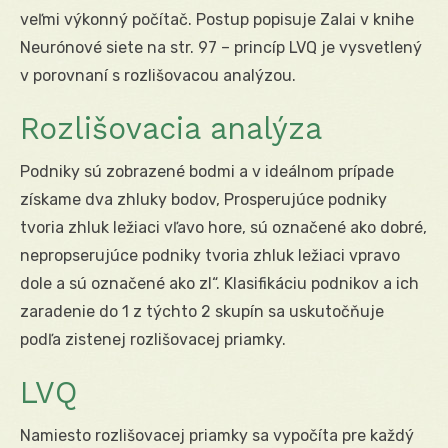
veľmi výkonný počítač. Postup popisuje Zalai v knihe
Neurónové siete na str. 97 – princíp LVQ je vysvetlený
v porovnaní s rozlišovacou analýzou.
Rozlišovacia analýza
Podniky sú zobrazené bodmi a v ideálnom prípade
získame dva zhluky bodov, Prosperujúce podniky
tvoria zhluk ležiaci vľavo hore, sú označené ako dobré,
nepropserujúce podniky tvoria zhluk ležiaci vpravo
dole a sú označené ako zl“. Klasifikáciu podnikov a ich
zaradenie do 1 z týchto 2 skupín sa uskutočňuje
podľa zistenej rozlišovacej priamky.
LVQ
Namiesto rozlišovacej priamky sa vypočíta pre každý