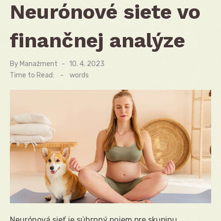
Neurónové siete vo
finančnej analýze
By
Manažment
Posted
10. 4. 2023
on
Time to Read:
-
words
Neurónová sieť je súhrnný pojem pre skupinu