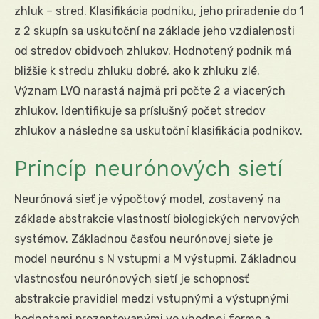
zhluk – stred. Klasifikácia podniku, jeho priradenie do 1
z 2 skupín sa uskutoční na základe jeho vzdialenosti
od stredov obidvoch zhlukov. Hodnotený podnik má
bližšie k stredu zhluku dobré, ako k zhluku zlé.
Význam LVQ narastá najmä pri počte 2 a viacerých
zhlukov. Identifikuje sa príslušný počet stredov
zhlukov a následne sa uskutoční klasifikácia podnikov.
Princíp neurónových sietí
Neurónová sieť je výpočtový model, zostavený na
základe abstrakcie vlastností biologických nervových
systémov. Základnou časťou neurónovej siete je
model neurónu s N vstupmi a M výstupmi. Základnou
vlastnosťou neurónových sietí je schopnosť
abstrakcie pravidiel medzi vstupnými a výstupnými
hodnotami prezentovanými vo vhodnej forme a