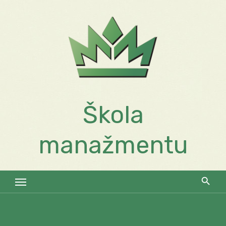
Skip
to
content
Škola
manažmentu