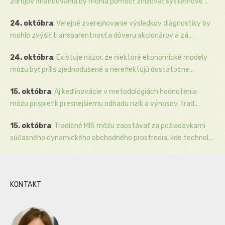
zdrojov financovania by mohla pomôcť znižovať systémové ...
24. októbra
:
Verejné zverejňovanie výsledkov diagnostiky by
mohlo zvýšiť transparentnosť a dôveru akcionárov a zá...
24. októbra
:
Existuje názor, že niektoré ekonomické modely
môžu byť príliš zjednodušené a nereflektujú dostatočne...
15. októbra
:
Aj keď inovácie v metodológiách hodnotenia
môžu prispieť k presnejšiemu odhadu rizík a výnosov, trad...
15. októbra
:
Tradičné MIS môžu zaostávať za požiadavkami
súčasného dynamického obchodného prostredia, kde technol...
KONTAKT