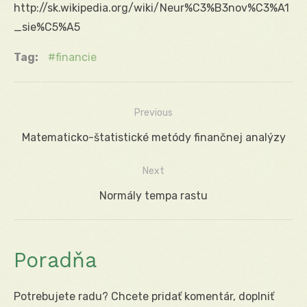
http://sk.wikipedia.org/wiki/Neur%C3%B3nov%C3%A1
_sie%C5%A5
Tag:
financie
Previous
Navigácia
Previous
Matematicko-štatistické metódy finančnej analýzy
v
post:
Next
článku
Next
Normály tempa rastu
post:
Poradňa
Potrebujete radu? Chcete pridať komentár, doplniť