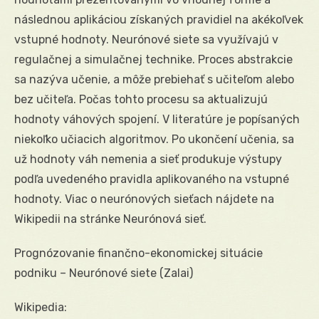
následnou aplikáciou získaných pravidiel na akékoľvek
vstupné hodnoty. Neurónové siete sa využívajú v
regulačnej a simulačnej technike. Proces abstrakcie
sa nazýva učenie, a môže prebiehať s učiteľom alebo
bez učiteľa. Počas tohto procesu sa aktualizujú
hodnoty váhových spojení. V literatúre je popísaných
niekoľko učiacich algoritmov. Po ukončení učenia, sa
už hodnoty váh nemenia a sieť produkuje výstupy
podľa uvedeného pravidla aplikovaného na vstupné
hodnoty. Viac o neurónových sieťach nájdete na
Wikipedii na stránke Neurónová sieť.
Prognózovanie finančno-ekonomickej situácie
podniku – Neurónové siete (Zalai)
Wikipedia: