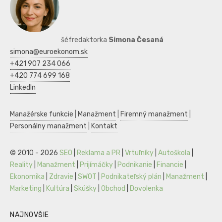
šéfredaktorka
Simona Česaná
simona@euroekonom.sk
+421 907 234 066
+420 774 699 168
LinkedIn
Manažérske funkcie
|
Manažment
|
Firemný manažment
|
Personálny manažment
|
Kontakt
© 2010 - 2026
SEO
|
Reklama a PR
|
Vrtuľníky
|
Autoškola
|
Reality
|
Manažment
|
Prijímáčky
|
Podnikanie
|
Financie
|
Ekonomika
|
Zdravie
|
SWOT
|
Podnikateľský plán
|
Manažment
|
Marketing
|
Kultúra
|
Skúšky
|
Obchod
|
Dovolenka
NAJNOVŠIE