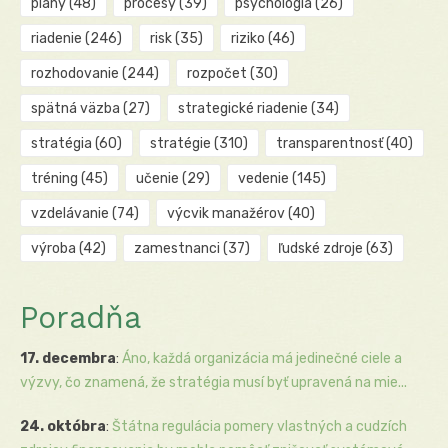
plány
(48)
procesy
(39)
psychológia
(26)
riadenie
(246)
risk
(35)
riziko
(46)
rozhodovanie
(244)
rozpočet
(30)
spätná väzba
(27)
strategické riadenie
(34)
stratégia
(60)
stratégie
(310)
transparentnosť
(40)
tréning
(45)
učenie
(29)
vedenie
(145)
vzdelávanie
(74)
výcvik manažérov
(40)
výroba
(42)
zamestnanci
(37)
ľudské zdroje
(63)
Poradňa
17. decembra
:
Áno, každá organizácia má jedinečné ciele a
výzvy, čo znamená, že stratégia musí byť upravená na mie...
24. októbra
:
Štátna regulácia pomery vlastných a cudzích