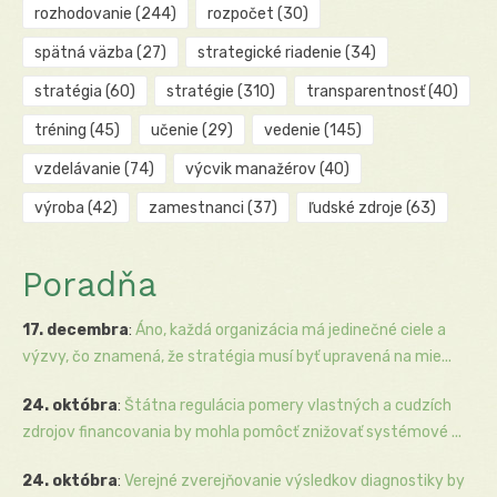
rozhodovanie
(244)
rozpočet
(30)
spätná väzba
(27)
strategické riadenie
(34)
stratégia
(60)
stratégie
(310)
transparentnosť
(40)
tréning
(45)
učenie
(29)
vedenie
(145)
vzdelávanie
(74)
výcvik manažérov
(40)
výroba
(42)
zamestnanci
(37)
ľudské zdroje
(63)
Poradňa
17. decembra
:
Áno, každá organizácia má jedinečné ciele a
výzvy, čo znamená, že stratégia musí byť upravená na mie...
24. októbra
:
Štátna regulácia pomery vlastných a cudzích
zdrojov financovania by mohla pomôcť znižovať systémové ...
24. októbra
:
Verejné zverejňovanie výsledkov diagnostiky by