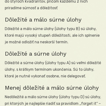
do štyroch kvadrantov, pričom každému z nich
priradíme súrnosť a dôležitosť
Dôležité a málo súrne úlohy
Dôležité a málo súrne úlohy (úlohy typu B) sú úlohy,
ktoré majú vysoký stupeň dôležitosti, ale ich splnenie
je možné odložiť na neskorší termín.
Dôležité a súrne úlohy
Dôležité a súrne úlohy (úlohy typu A) sú veľmi dôležité
úlohy, s krátkym termínom ukončenia. Sú to úlohy,
ktoré je nutné vykonať osobne, nie delegovať.
Menej dôležité a málo súrne úlohy
Nedôležité a málo súrne úlohy (úlohy typu D) sú úlohy,
pri ktorých je najlepšie riadiť sa pravidlom „forget it“ –