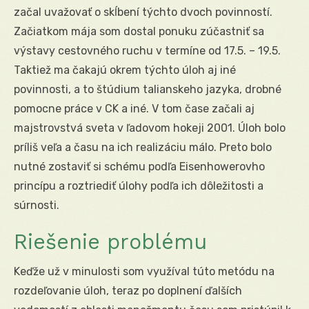
začal uvažovať o skĺbení týchto dvoch povinností.
Začiatkom mája som dostal ponuku zúčastniť sa
výstavy cestovného ruchu v termíne od 17.5. – 19.5.
Taktiež ma čakajú okrem týchto úloh aj iné
povinnosti, a to štúdium talianskeho jazyka, drobné
pomocne práce v CK a iné. V tom čase začali aj
majstrovstvá sveta v ľadovom hokeji 2001. Úloh bolo
príliš veľa a času na ich realizáciu málo. Preto bolo
nutné zostaviť si schému podľa Eisenhowerovho
princípu a roztriediť úlohy podľa ich dôležitosti a
súrnosti.
Riešenie problému
Keďže už v minulosti som využíval túto metódu na
rozdeľovanie úloh, teraz po doplnení ďalších