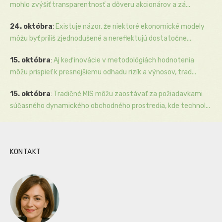
mohlo zvýšiť transparentnosť a dôveru akcionárov a zá...
24. októbra
:
Existuje názor, že niektoré ekonomické modely
môžu byť príliš zjednodušené a nereflektujú dostatočne...
15. októbra
:
Aj keď inovácie v metodológiách hodnotenia
môžu prispieť k presnejšiemu odhadu rizík a výnosov, trad...
15. októbra
:
Tradičné MIS môžu zaostávať za požiadavkami
súčasného dynamického obchodného prostredia, kde technol...
KONTAKT