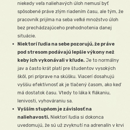
niekedy veľa naliehavých úloh nemusí byť
spôsobené práve zlým riadením času, ale tým, že
pracovník prijíma na seba veľké množstvo úloh
bez prechádzajúceho prehodnotenia danej
situácie.
Niektorí ľudia na sebe pozorujú, že práve
pod stresom podávajú lepšie výkony než
keby ich vykonávali v kľude.
Je to normálny
jav a často krát platí pre študentov vysokých
škôl, pri príprave na skúšku. Viacerí dosahujú
vyššiu efektívnosť ak je tlačený časom, ako keď
má dostatok času. Vtedy to láka k flákaniu,
lenivosti, vyhováraniu sa.
Vyšším stupňom je závislosť na
naliehavosti.
Niektorí ľudia si dokonca
uvedomujú, že sú už zvyknutí na adrenalín v krvi