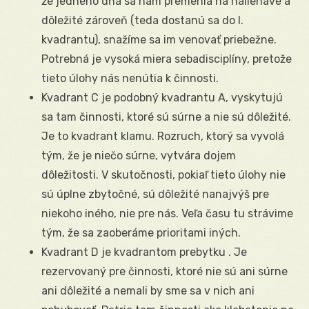
že jedného dňa sa nám premenia na naliehavé a
dôležité zároveň (teda dostanú sa do I.
kvadrantu), snažíme sa im venovať priebežne.
Potrebná je vysoká miera sebadisciplíny, pretože
tieto úlohy nás nenútia k činnosti.
Kvadrant C je podobný kvadrantu A, vyskytujú
sa tam činnosti, ktoré sú súrne a nie sú dôležité.
Je to kvadrant klamu. Rozruch, ktorý sa vyvolá
tým, že je niečo súrne, vytvára dojem
dôležitosti. V skutočnosti, pokiaľ tieto úlohy nie
sú úplne zbytočné, sú dôležité nanajvýš pre
niekoho iného, nie pre nás. Veľa času tu strávime
tým, že sa zaoberáme prioritami iných.
Kvadrant D je kvadrantom prebytku . Je
rezervovaný pre činnosti, ktoré nie sú ani súrne
ani dôležité a nemali by sme sa v nich ani