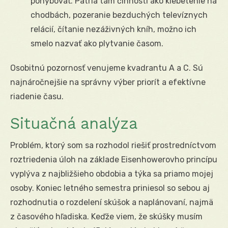
pohybovať. Patria tam činnosti ako klebetenie na
chodbách, pozeranie bezduchých televíznych
relácií, čítanie nezáživných kníh, možno ich
smelo nazvať ako plytvanie časom.
Osobitnú pozornosť venujeme kvadrantu A a C. Sú
najnáročnejšie na správny výber priorít a efektívne
riadenie času.
Situačná analýza
Problém, ktorý som sa rozhodol riešiť prostredníctvom
roztriedenia úloh na základe Eisenhowerovho princípu
vyplýva z najbližšieho obdobia a týka sa priamo mojej
osoby. Koniec letného semestra priniesol so sebou aj
rozhodnutia o rozdelení skúšok a naplánovaní, najmä
z časového hľadiska. Keďže viem, že skúšky musím