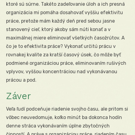
ktoré sú súrne. Takéto zadeľovanie úloh a ich presná
organizácia mi pomáha dosahovať vyššiu efektivitu
práce, pretože mám každý deň pred sebou jasne
stanovený cieľ, ktorý akoby sám núti konať a v
maximálnej miere eliminovať všetkých časožrútov. A
čo je to efektivita práce? Vykonať určitú prácu v
rovnakej kvalite za kratší časový úsek, čo môže byť
podmiené organizáciou práce, eliminovaním rušivých
vplyvov, vyššou koncentráciou nad vykonávanou
prácou a pod.
Záver
Veľa ľudí podceňuje riadenie svojho času, ale pritom si
vôbec neuvedomuje, koľko minút ba dokonca hodín
denne stráca vykonávaním úplne zbytočných
činností. A práve s organizáciou práce, riadením času,