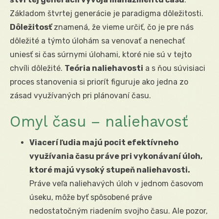
Základom štvrtej generácie je paradigma dôležitosti.
Dôležitosť
znamená, že vieme určiť, čo je pre nás
dôležité a týmto úlohám sa venovať a nenechať
uniesť si čas súrnymi úlohami, ktoré nie sú v tejto
chvíli dôležité.
Teória naliehavosti
a s ňou súvisiaci
proces stanovenia si priorít figuruje ako jedna zo
zásad využívaných pri plánovaní času.
Omyl času – naliehavosť
Viacerí ľudia majú pocit efektívneho
využívania času práve pri vykonávaní úloh,
ktoré majú vysoký stupeň naliehavosti.
Práve veľa naliehavých úloh v jednom časovom
úseku, môže byť spôsobené práve
nedostatočným riadením svojho času. Ale pozor,