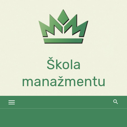
Skip
to
content
Škola
manažmentu