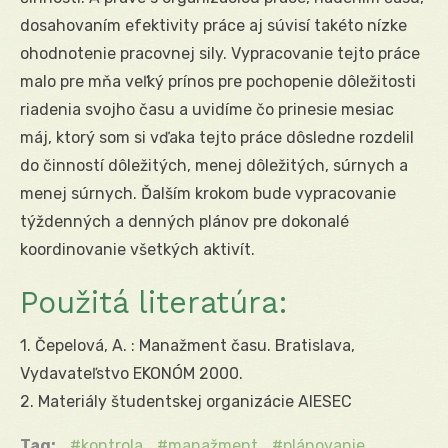
dosahovaním efektivity práce aj súvisí takéto nízke
ohodnotenie pracovnej sily. Vypracovanie tejto práce
malo pre mňa veľký prínos pre pochopenie dôležitosti
riadenia svojho času a uvidíme čo prinesie mesiac
máj, ktorý som si vďaka tejto práce dôsledne rozdelil
do činností dôležitých, menej dôležitých, súrnych a
menej súrnych. Ďalším krokom bude vypracovanie
týždenných a denných plánov pre dokonalé
koordinovanie všetkých aktivít.
Použitá literatúra:
1. Čepelová, A. : Manažment času. Bratislava,
Vydavateľstvo EKONÓM 2000.
2. Materiály študentskej organizácie AIESEC
Tag:
kontrola
manažment
plánovanie