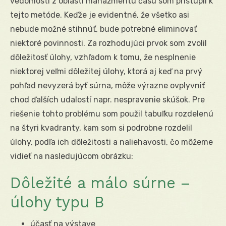
vedomostí z oblasti manažmentu času som pristúpil k
tejto metóde. Keďže je evidentné, že všetko asi
nebude možné stihnúť, bude potrebné eliminovať
niektoré povinnosti. Za rozhodujúci prvok som zvolil
dôležitosť úlohy, vzhľadom k tomu, že nesplnenie
niektorej veľmi dôležitej úlohy, ktorá aj keď na prvý
pohľad nevyzerá byť súrna, môže výrazne ovplyvniť
chod ďalších udalostí napr. nespravenie skúšok. Pre
riešenie tohto problému som použil tabuľku rozdelenú
na štyri kvadranty, kam som si podrobne rozdelil
úlohy, podľa ich dôležitosti a naliehavosti, čo môžeme
vidieť na nasledujúcom obrázku:
Dôležité a málo súrne –
úlohy typu B
účasť na výstave