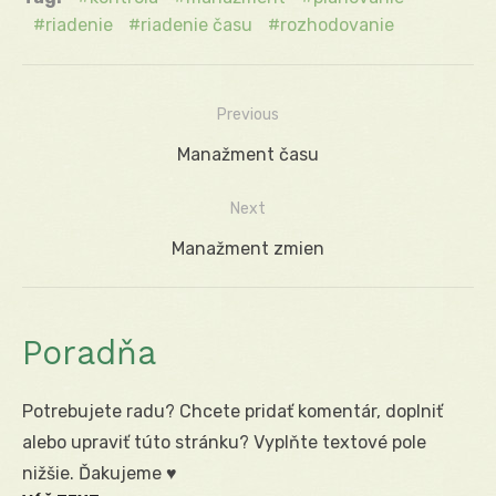
riadenie
riadenie času
rozhodovanie
Previous
Navigácia
Previous
Manažment času
v
post:
Next
článku
Next
Manažment zmien
post:
Poradňa
Potrebujete radu? Chcete pridať komentár, doplniť
alebo upraviť túto stránku? Vyplňte textové pole
nižšie. Ďakujeme ♥