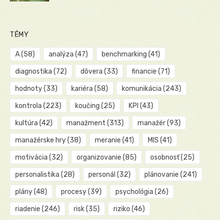
TÉMY
A
(58)
analýza
(47)
benchmarking
(41)
diagnostika
(72)
dôvera
(33)
financie
(71)
hodnoty
(33)
kariéra
(58)
komunikácia
(243)
kontrola
(223)
koučing
(25)
KPI
(43)
kultúra
(42)
manažment
(313)
manažér
(93)
manažérske hry
(38)
meranie
(41)
MIS
(41)
motivácia
(32)
organizovanie
(85)
osobnosť
(25)
personalistika
(28)
personál
(32)
plánovanie
(241)
plány
(48)
procesy
(39)
psychológia
(26)
riadenie
(246)
risk
(35)
riziko
(46)