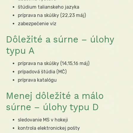
štúdium talianskeho jazyka
príprava na skúšky (22,23 máj)
zabezpečenie víz
Dôležité a súrne – úlohy
typu A
príprava na skúšky (14,15,16 máj)
prípadová štúdia (MČ)
príprava katalógu
Menej dôležité a málo
súrne – úlohy typu D
sledovanie MS v hokeji
kontrola elektronickej pošty