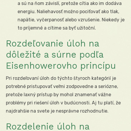
a sú na ňom závislí, pretože cítia ako im dodáva
energiu. Naliehavosť možno pociťovať ako tlak,
napätie, vyčerpanosť alebo vzrušenie. Niekedy je
to príjemné a cítime sa byť užitoční.
Rozdeľovanie úloh na
dôležité a súrne podľa
Eisenhowerovho princípu
Pri rozdeľovaní úloh do týchto štyroch kategórií je
potrebné pristupovať veľmi zodpovedne a seriózne,
pretože laxný prístup by mohol znamenať vážne
problémy pri riešení úloh v budúcnosti. Aj tu platí, že
najdrahšie na svete je nesprávne rozhodnutie.
Rozdelenie úloh na