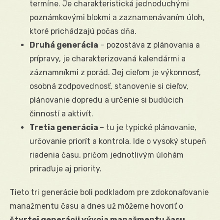
termíne. Je charakteristická jednoduchými
poznámkovými blokmi a zaznamenávaním úloh,
ktoré prichádzajú počas dňa.
Druhá generácia
– pozostáva z plánovania a
prípravy, je charakterizovaná kalendármi a
záznamníkmi z porád. Jej cieľom je výkonnosť,
osobná zodpovednosť, stanovenie si cieľov,
plánovanie dopredu a určenie si budúcich
činností a aktivít.
Tretia generácia
– tu je typické plánovanie,
určovanie priorít a kontrola. Ide o vysoký stupeň
riadenia času, pričom jednotlivým úlohám
priraďuje aj priority.
Tieto tri generácie boli podkladom pre zdokonaľovanie
manažmentu času a dnes už môžeme hovoriť o
štvrtej generácii vývoja manažmentu času
.