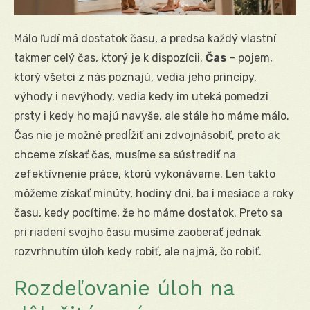
Málo ľudí má dostatok času, a predsa každý vlastní
takmer celý čas, ktorý je k dispozícii.
Čas
– pojem,
ktorý všetci z nás poznajú, vedia jeho princípy,
výhody i nevýhody, vedia kedy im uteká pomedzi
prsty i kedy ho majú navyše, ale stále ho máme málo.
Čas nie je možné predĺžiť ani zdvojnásobiť, preto ak
chceme získať čas, musíme sa sústrediť na
zefektívnenie práce, ktorú vykonávame. Len takto
môžeme získať minúty, hodiny dni, ba i mesiace a roky
času, kedy pocítime, že ho máme dostatok. Preto sa
pri riadení svojho času musíme zaoberať jednak
rozvrhnutím úloh kedy robiť, ale najmä, čo robiť.
Rozdeľovanie úloh na