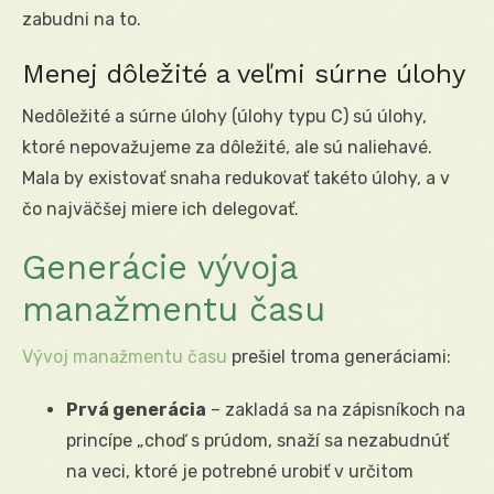
zabudni na to.
Menej dôležité a veľmi súrne úlohy
Nedôležité a súrne úlohy (úlohy typu C) sú úlohy,
ktoré nepovažujeme za dôležité, ale sú naliehavé.
Mala by existovať snaha redukovať takéto úlohy, a v
čo najväčšej miere ich delegovať.
Generácie vývoja
manažmentu času
Vývoj manažmentu času
prešiel troma generáciami:
Prvá generácia
– zakladá sa na zápisníkoch na
princípe „choď s prúdom, snaží sa nezabudnúť
na veci, ktoré je potrebné urobiť v určitom