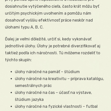
dosiahnutie vytýčeného cieľa, často krát môžu byť
určitým psychickým uvoľnením a pomôžu nám
dosahovať vyššiu efektívnosť práce neskôr nad
úlohami typu A, B, C.
Ďalej je veľmi dôležité, určiť si, kedy vykonávať
jednotlivé úlohy. Úlohy je potrebné diverzifikovať aj
taktiež podľa ich náročnosti. Tú môžeme rozdeliť to
týchto skupín:
úlohy náročné na pamäť – štúdium
úlohy náročné na kreativitu – príprava katalógu,
semestrálnych prác
úlohy náročné na čas – účasť na výstave,
štúdium jazyka
úlohy náročné na fyzické vlastnosti – futbal