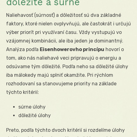
dôležité a súrne
Naliehavosť (súrnosť) a dôležitosť sú dva základné
faktory, ktoré nielen ovplyvňujú, ale častokrát i určujú
výber priorít pri využívaní času. Vždy vystupujú vo
vzájomnej kombinácii, ale iba jeden je dominantný.
Analýza podľa
Eisenhowerovho princípu
hovorí o
tom, ako nás naliehavé veci pripravujú o energiu a
odsúvame tým dôležité. Podľa neho sa dôležité úlohy
iba málokedy majú splniť okamžite. Pri rýchlom
rozhodovaní sa stanovujeme priority na základe
týchto kritérií:
súrne úlohy
dôležité úlohy
Preto, podľa týchto dvoch kritérií si rozdelíme úlohy