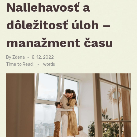
Naliehavosť a
dôležitosť úloh –
manažment času
By
Zdena
Posted
8. 12. 2022
on
Time to Read:
-
words