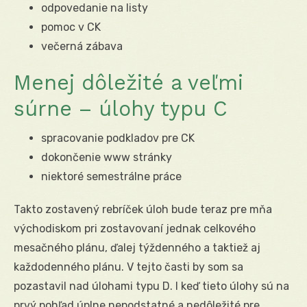
odpovedanie na listy
pomoc v CK
večerná zábava
Menej dôležité a veľmi
súrne – úlohy typu C
spracovanie podkladov pre CK
dokončenie www stránky
niektoré semestrálne práce
Takto zostavený rebríček úloh bude teraz pre mňa
východiskom pri zostavovaní jednak celkového
mesačného plánu, ďalej týždenného a taktiež aj
každodenného plánu. V tejto časti by som sa
pozastavil nad úlohami typu D. I keď tieto úlohy sú na
prvý pohľad úplne nepodstatné a nedôležité pre