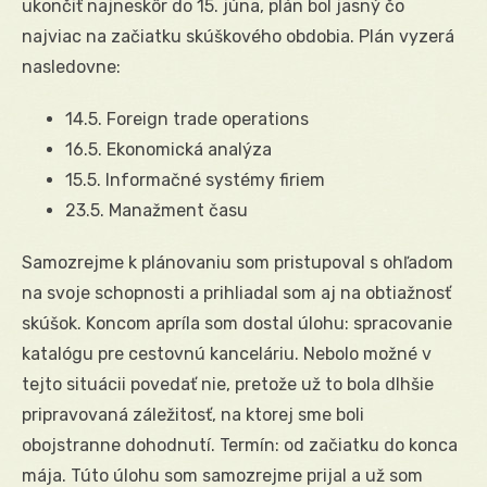
ukončiť najneskôr do 15. júna, plán bol jasný čo
najviac na začiatku skúškového obdobia. Plán vyzerá
nasledovne:
14.5. Foreign trade operations
16.5. Ekonomická analýza
15.5. Informačné systémy firiem
23.5. Manažment času
Samozrejme k plánovaniu som pristupoval s ohľadom
na svoje schopnosti a prihliadal som aj na obtiažnosť
skúšok. Koncom apríla som dostal úlohu: spracovanie
katalógu pre cestovnú kanceláriu. Nebolo možné v
tejto situácii povedať nie, pretože už to bola dlhšie
pripravovaná záležitosť, na ktorej sme boli
obojstranne dohodnutí. Termín: od začiatku do konca
mája. Túto úlohu som samozrejme prijal a už som