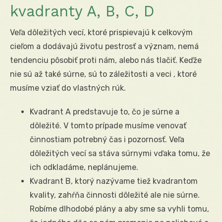
kvadranty A, B, C, D
Veľa dôležitých vecí, ktoré prispievajú k celkovým
cieľom a dodávajú životu pestrosť a význam, nemá
tendenciu pôsobiť proti nám, alebo nás tlačiť. Keďže
nie sú až také súrne, sú to záležitosti a veci , ktoré
musíme vziať do vlastných rúk.
Kvadrant A predstavuje to, čo je súrne a
dôležité. V tomto prípade musíme venovať
činnostiam potrebný čas i pozornosť. Veľa
dôležitých vecí sa stáva súrnymi vďaka tomu, že
ich odkladáme, neplánujeme.
Kvadrant B, ktorý nazývame tiež kvadrantom
kvality, zahŕňa činnosti dôležité ale nie súrne.
Robíme dlhodobé plány a aby sme sa vyhli tomu,