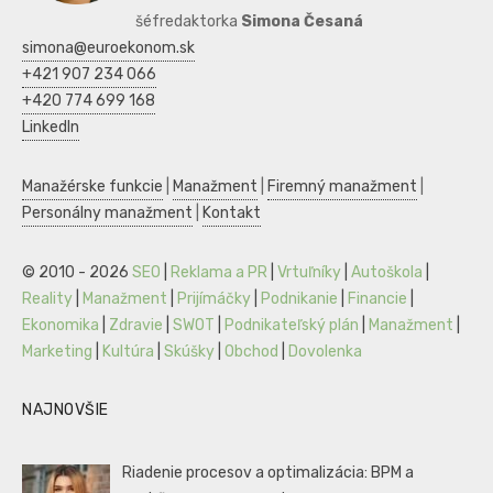
šéfredaktorka
Simona Česaná
simona@euroekonom.sk
+421 907 234 066
+420 774 699 168
LinkedIn
Manažérske funkcie
|
Manažment
|
Firemný manažment
|
Personálny manažment
|
Kontakt
© 2010 - 2026
SEO
|
Reklama a PR
|
Vrtuľníky
|
Autoškola
|
Reality
|
Manažment
|
Prijímáčky
|
Podnikanie
|
Financie
|
Ekonomika
|
Zdravie
|
SWOT
|
Podnikateľský plán
|
Manažment
|
Marketing
|
Kultúra
|
Skúšky
|
Obchod
|
Dovolenka
NAJNOVŠIE
Riadenie procesov a optimalizácia: BPM a