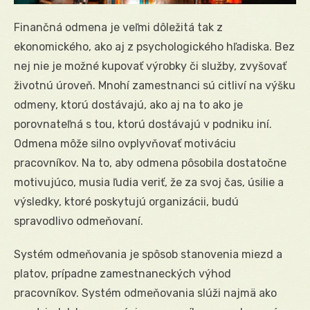
Finančná odmena je veľmi dôležitá tak z
ekonomického, ako aj z psychologického hľadiska. Bez
nej nie je možné kupovať výrobky či služby, zvyšovať
životnú úroveň. Mnohí zamestnanci sú citliví na výšku
odmeny, ktorú dostávajú, ako aj na to ako je
porovnateľná s tou, ktorú dostávajú v podniku iní.
Odmena môže silno ovplyvňovať motiváciu
pracovníkov. Na to, aby odmena pôsobila dostatočne
motivujúco, musia ľudia veriť, že za svoj čas, úsilie a
výsledky, ktoré poskytujú organizácii, budú
spravodlivo odmeňovaní.
Systém odmeňovania je spôsob stanovenia miezd a
platov, prípadne zamestnaneckých výhod
pracovníkov. Systém odmeňovania slúži najmä ako