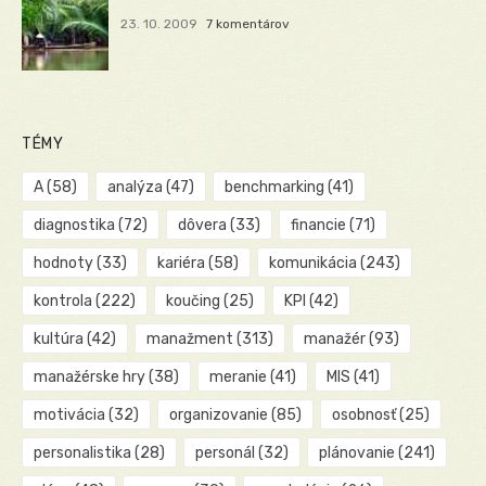
23. 10. 2009
7 komentárov
TÉMY
A
(58)
analýza
(47)
benchmarking
(41)
diagnostika
(72)
dôvera
(33)
financie
(71)
hodnoty
(33)
kariéra
(58)
komunikácia
(243)
kontrola
(222)
koučing
(25)
KPI
(42)
kultúra
(42)
manažment
(313)
manažér
(93)
manažérske hry
(38)
meranie
(41)
MIS
(41)
motivácia
(32)
organizovanie
(85)
osobnosť
(25)
personalistika
(28)
personál
(32)
plánovanie
(241)