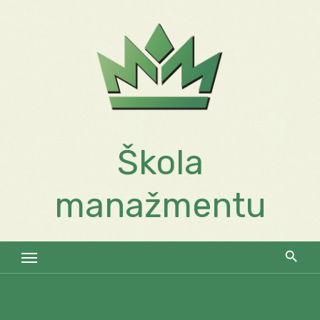
Skip
to
content
Škola
manažmentu