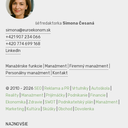
šéfredaktorka
Simona Česaná
simona@euroekonom.sk
+421 907 234 066
+420 774 699 168
LinkedIn
Manažérske funkcie
|
Manažment
|
Firemný manažment
|
Personálny manažment
|
Kontakt
© 2010 - 2026
SEO
|
Reklama a PR
|
Vrtuľníky
|
Autoškola
|
Reality
|
Manažment
|
Prijímáčky
|
Podnikanie
|
Financie
|
Ekonomika
|
Zdravie
|
SWOT
|
Podnikateľský plán
|
Manažment
|
Marketing
|
Kultúra
|
Skúšky
|
Obchod
|
Dovolenka
NAJNOVŠIE