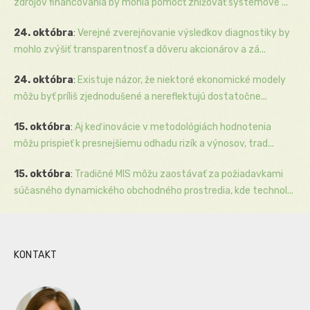
zdrojov financovania by mohla pomôcť znižovať systémové ...
24. októbra
:
Verejné zverejňovanie výsledkov diagnostiky by
mohlo zvýšiť transparentnosť a dôveru akcionárov a zá...
24. októbra
:
Existuje názor, že niektoré ekonomické modely
môžu byť príliš zjednodušené a nereflektujú dostatočne...
15. októbra
:
Aj keď inovácie v metodológiách hodnotenia
môžu prispieť k presnejšiemu odhadu rizík a výnosov, trad...
15. októbra
:
Tradičné MIS môžu zaostávať za požiadavkami
súčasného dynamického obchodného prostredia, kde technol...
KONTAKT