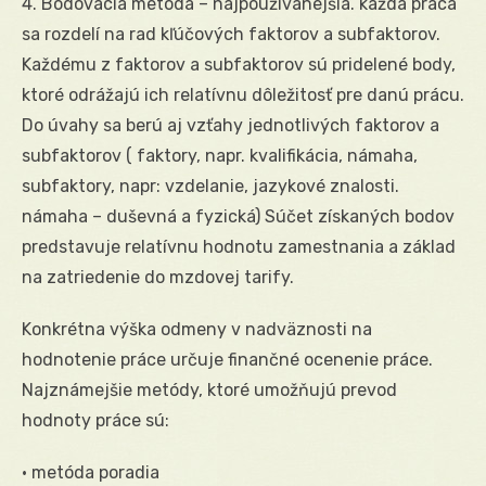
4. Bodovacia metóda – najpoužívanejšia. každá práca
sa rozdelí na rad kľúčových faktorov a subfaktorov.
Každému z faktorov a subfaktorov sú pridelené body,
ktoré odrážajú ich relatívnu dôležitosť pre danú prácu.
Do úvahy sa berú aj vzťahy jednotlivých faktorov a
subfaktorov ( faktory, napr. kvalifikácia, námaha,
subfaktory, napr: vzdelanie, jazykové znalosti.
námaha – duševná a fyzická) Súčet získaných bodov
predstavuje relatívnu hodnotu zamestnania a základ
na zatriedenie do mzdovej tarify.
Konkrétna výška odmeny v nadväznosti na
hodnotenie práce určuje finančné ocenenie práce.
Najznámejšie metódy, ktoré umožňujú prevod
hodnoty práce sú:
• metóda poradia