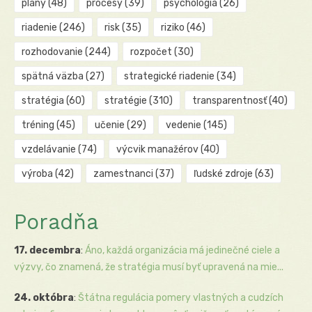
plány
(48)
procesy
(39)
psychológia
(26)
riadenie
(246)
risk
(35)
riziko
(46)
rozhodovanie
(244)
rozpočet
(30)
spätná väzba
(27)
strategické riadenie
(34)
stratégia
(60)
stratégie
(310)
transparentnosť
(40)
tréning
(45)
učenie
(29)
vedenie
(145)
vzdelávanie
(74)
výcvik manažérov
(40)
výroba
(42)
zamestnanci
(37)
ľudské zdroje
(63)
Poradňa
17. decembra
:
Áno, každá organizácia má jedinečné ciele a
výzvy, čo znamená, že stratégia musí byť upravená na mie...
24. októbra
:
Štátna regulácia pomery vlastných a cudzích