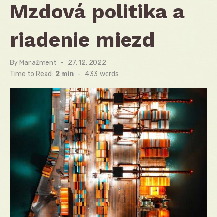
Mzdová politika a
riadenie miezd
By
Manažment
Posted
27. 12. 2022
on
Time to Read:
2 min
-
433
words