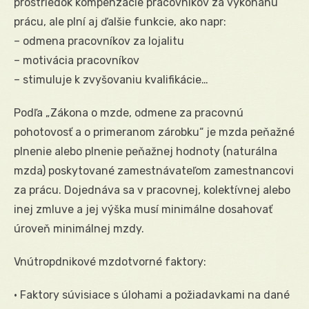
prostriedok kompenzácie pracovníkov za vykonanú
prácu, ale plní aj ďalšie funkcie, ako napr:
– odmena pracovníkov za lojalitu
– motivácia pracovníkov
– stimuluje k zvyšovaniu kvalifikácie…
Podľa „Zákona o mzde, odmene za pracovnú
pohotovosť a o primeranom zárobku“ je mzda peňažné
plnenie alebo plnenie peňažnej hodnoty (naturálna
mzda) poskytované zamestnávateľom zamestnancovi
za prácu. Dojednáva sa v pracovnej, kolektívnej alebo
inej zmluve a jej výška musí minimálne dosahovať
úroveň minimálnej mzdy.
Vnútropdnikové mzdotvorné faktory:
• Faktory súvisiace s úlohami a požiadavkami na dané