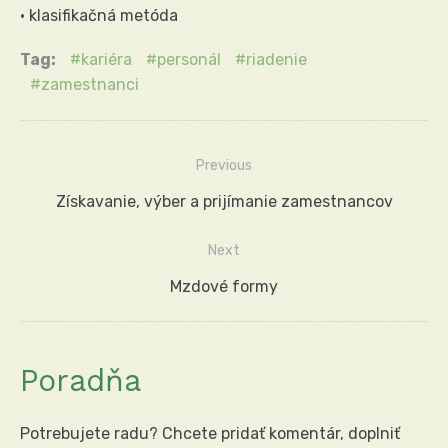
• klasifikačná metóda
Tag:
kariéra
personál
riadenie
zamestnanci
Previous
Navigácia
Previous
Získavanie, výber a prijímanie zamestnancov
v
post:
Next
článku
Next
Mzdové formy
post:
Poradňa
Potrebujete radu? Chcete pridať komentár, doplniť