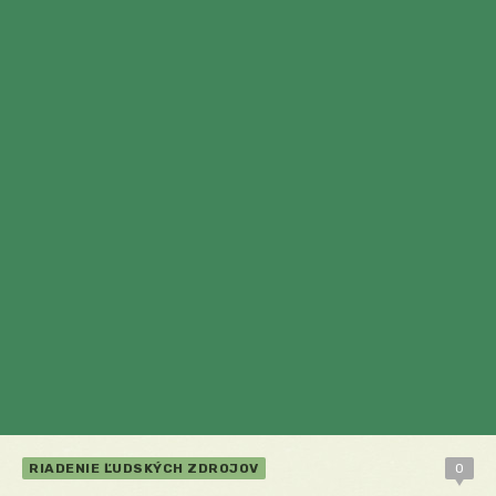
RIADENIE ĽUDSKÝCH ZDROJOV
0