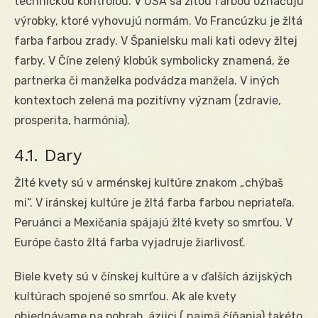
technickou kontrolou. V USA sa žltou farbou označujú
výrobky, ktoré vyhovujú normám. Vo Francúzku je žltá
farba farbou zrady. V Španielsku mali kati odevy žltej
farby. V Číne zelený klobúk symbolicky znamená, že
partnerka či manželka podvádza manžela. V iných
kontextoch zelená ma pozitívny význam (zdravie,
prosperita, harmónia).
4.1. Dary
Žlté kvety sú v arménskej kultúre znakom „chýbaš
mi“. V iránskej kultúre je žltá farba farbou nepriateľa.
Peruánci a Mexičania spájajú žlté kvety so smrťou. V
Európe často žltá farba vyjadruje žiarlivosť.
Biele kvety sú v čínskej kultúre a v ďalších ázijských
kultúrach spojené so smrťou. Ak ale kvety
objednávame na pohrab, ázijci ( najmä číňania) takéto