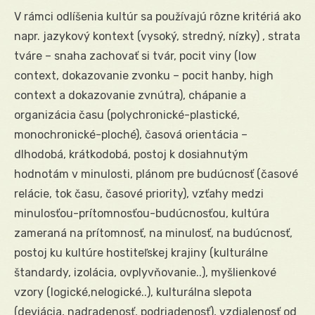
V rámci odlíšenia kultúr sa používajú rôzne kritériá ako
napr. jazykový kontext (vysoký, stredný, nízky) , strata
tváre – snaha zachovať si tvár, pocit viny (low
context, dokazovanie zvonku – pocit hanby, high
context a dokazovanie zvnútra), chápanie a
organizácia času (polychronické-plastické,
monochronické-ploché), časová orientácia –
dlhodobá, krátkodobá, postoj k dosiahnutým
hodnotám v minulosti, plánom pre budúcnosť (časové
relácie, tok času, časové priority), vzťahy medzi
minulosťou-prítomnosťou-budúcnosťou, kultúra
zameraná na prítomnosť, na minulosť, na budúcnosť,
postoj ku kultúre hostiteľskej krajiny (kulturálne
štandardy, izolácia, ovplyvňovanie..), myšlienkové
vzory (logické,nelogické..), kulturálna slepota
(deviácia, nadradenosť, podriadenosť), vzdialenosť od