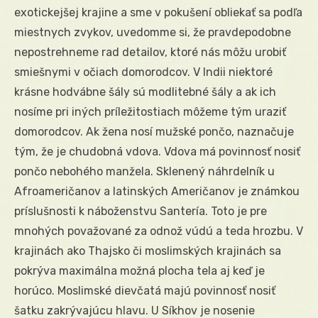
exotickejšej krajine a sme v pokušení obliekať sa podľa
miestnych zvykov, uvedomme si, že pravdepodobne
nepostrehneme rad detailov, ktoré nás môžu urobiť
smiešnymi v očiach domorodcov. V Indii niektoré
krásne hodvábne šály sú modlitebné šály a ak ich
nosíme pri iných príležitostiach môžeme tým uraziť
domorodcov. Ak žena nosí mužské pončo, naznačuje
tým, že je chudobná vdova. Vdova má povinnosť nosiť
pončo nebohého manžela. Sklenený náhrdelník u
Afroameričanov a latinských Američanov je známkou
príslušnosti k náboženstvu Santería. Toto je pre
mnohých považované za odnož vúdú a teda hrozbu. V
krajinách ako Thajsko či moslimských krajinách sa
pokrýva maximálna možná plocha tela aj keď je
horúco. Moslimské dievčatá majú povinnosť nosiť
šatku zakrývajúcu hlavu. U Síkhov je nosenie