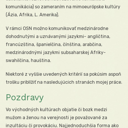
komunikácia) so zameraním na mimoeurópske kultúry
(Ázia, Afrika, L. Amerika).
V rámci OSN možno komunikovať medzinárodne
dohodnutými a uznávanými jazykmi- angličtina,
francúzština, španielčina, čínština, arabčina,
medzinárodnými jazykmi subsaharskej Afriky-
swahilčina, hauština.
Niektoré z vyššie uvedených kritérií sa pokúsim aspoň
trošku priblížiť na nasledujúcich stranách mojej práce.
Pozdravy
Vo východných kultúrach objatie či bozk medzi
mužom a ženou na verejnosti je považované za
inzultáciu či provokáciu. Najjednoduchšia forma ako