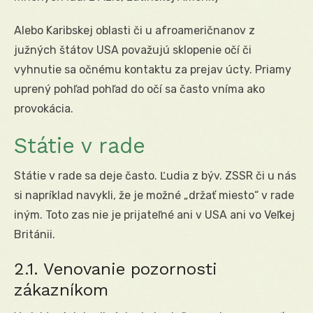
Alebo Karibskej oblasti či u afroameričnanov z
južných štátov USA považujú sklopenie očí či
vyhnutie sa očnému kontaktu za prejav úcty. Priamy
uprený pohľad pohľad do očí sa často vníma ako
provokácia.
Státie v rade
Státie v rade sa deje často. Ľudia z býv. ZSSR či u nás
si napríklad navykli, že je možné „držať miesto“ v rade
iným. Toto zas nie je prijateľné ani v USA ani vo Veľkej
Británii.
2.1. Venovanie pozornosti
zákazníkom