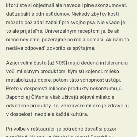
ktorú ste si objednali ale nevedeli plne skonzumovať,
dať zabaliť a odniesť domov. Niekedy zbytky kostí
môžete požiadať zabaliť pre svojho psa. Nie všade je
to ale prijateľné. Univerzálnym receptom je, že ak
niečo nevieme, pozerajme čo robia domáci. Ak nám to
nedáva odpoveď, zdvorilo sa spýtajme.
Ázijci veľmi často (až 90%) majú dedenú intoleranciu
voči mliečnym produktom. Kým sú kojenci, mlieko
metabolizujú dobre, potom táto schopnosť ustúpi.
Preto v dospelosti mliečne produkty nekonzumujú.
Japonci aj Číňania však užívajú sójové mlieko a
odvodené produkty. To, že kravské mlieko je zdravé aj
v dospelosti nezdieľa každá kultúra.
Pri voľbe v reštaurácii je potrebné dávať si pozor –