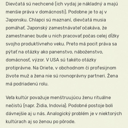
Dievčatá sú nechcené (ich vydaj je nákladný a majú
menšie práva v domácnosti). Podobne je to aj v
Japonsku. Chlapci sú maznaní, dievčatá musia
pomáhať. Japonský zamestnávateľ očakáva, že
zamestnanec bude u nich pracovať počas celej dĺžky
svojho produktívneho veku. Preto má pocit práva sa
pýtať na otázky ako panenstvo, náboženstvo,
domácnosť, výzor. V USA sú takéto otázky
protiprávne. Na Oriete, v obchodnom či profesijnom
živote muž a žena nie sú rovnoprávny partneri. Žena
má podriadenú rolu.
Veľa kultúr považuje menštruujúcu ženu rituálne
nečistú (napr. Židia, Indovia). Podobné postoje boli
dávnejšie aj u nás. Analogický problém je v niektorých
kultúrach aj so ženou po pôrode.