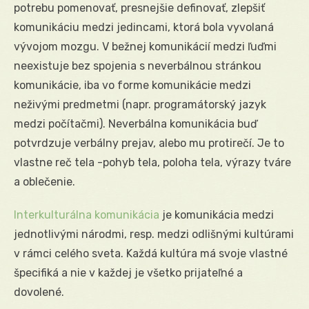
potrebu pomenovať, presnejšie definovať, zlepšiť
komunikáciu medzi jedincami, ktorá bola vyvolaná
vývojom mozgu. V bežnej komunikácií medzi ľuďmi
neexistuje bez spojenia s neverbálnou stránkou
komunikácie, iba vo forme komunikácie medzi
neživými predmetmi (napr. programátorský jazyk
medzi počítačmi). Neverbálna komunikácia buď
potvrdzuje verbálny prejav, alebo mu protirečí. Je to
vlastne reč tela -pohyb tela, poloha tela, výrazy tváre
a oblečenie.
Interkulturálna komunikácia
je komunikácia medzi
jednotlivými národmi, resp. medzi odlišnými kultúrami
v rámci celého sveta. Každá kultúra má svoje vlastné
špecifiká a nie v každej je všetko prijateľné a
dovolené.