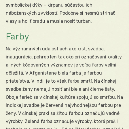
symbolickej dýky – kirpanu súčasťou ich
náboženských zvyklostí. Podobne si nesmú strihať
vlasy a holiť bradu a musia nosiť turban.
Farby
Na významných udalostiach ako krst, svadba,
inaugurácia, pohreb len tak oko pri označovaní kvality
a iných kódovaných významov je voľba farby veľmi
dôležitá. V Afganistane biela farba je farbou
priateľstva. V Indii je to však farba smrtí. Na čínskej
svadbe ženy nemajú nosiť ani biele ani čierne šaty.
Oboje farieb sa v čínskej kultúre spojujú so smrťou. Na
Indickej svadbe je červená najvhodnejšou farbou pre
ženy. V čínskej praxi sa žltou farbou označujú vadné
výrobky. Zelená farba označuje výrobky, ktoré prešli