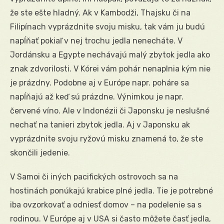
že ste ešte hladný. Ak v Kambodži, Thajsku či na
Filipínach vyprázdnite svoju misku, tak vám ju budú
napĺňať pokiaľ v nej trochu jedla nenecháte. V
Jordánsku a Egypte nechávajú malý zbytok jedla ako
znak zdvorilosti. V Kórei vám pohár nenaplnia kým nie
je prázdny. Podobne aj v Európe napr. poháre sa
napĺňajú až keď sú prázdne. Výnimkou je napr.
červené víno. Ale v Indonézii či Japonsku je neslušné
nechať na tanieri zbytok jedla. Aj v Japonsku ak
vyprázdnite svoju ryžovú misku znamená to, že ste
skončili jedenie.
V Samoi či iných pacifických ostrovoch sa na
hostinách ponúkajú krabice plné jedla. Tie je potrebné
iba ovzorkovať a odniesť domov – na podelenie sa s
rodinou. V Európe aj v USA si často môžete časť jedla,