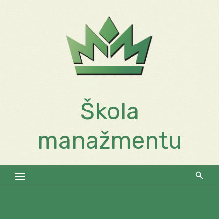
Skip
to
content
Škola
manažmentu