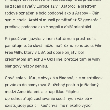
sa začali dávať v Európe až v 18.storočí a predtým
rodové označenie bolo podobné ako u Arabov – Ján
syn Michala. Arabi si museli pamätať až 32 generácií
predkov, podobne ako Mongoli a ďalší orientálci.
Pri používaní jazyka v inom kultúrnom prostredí si
pamätajme, že slová môžu mať rôznu konotáciu. Film
Free Willy, ktorý v USA bol dobre prijatý, bol
predmetom smiechu v Ukrajine, pretože tam je willy
slangový názov penisu.
Chválenie v USA je obvyklá a žiadané, ale orientálcov
privádza do pomykova. Služobný postup je žiadaný
medzi Američanmi, ale napríklad Filipínci
uprednostňujú zachovanie sociálnych väzieb v
existujúcej pozícii. Keď chválime niekoho výzor,