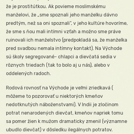
že je prostitútkou. Ak povieme moslimskému
manželovi, že „sme spoznali jeho manželku dávno
predtým, než sa oni spoznali“, v jeho kultúre hovoríme,
že sme s ňou mali intímni vzťah a možno sme práve
ruinovali ich manželstvo (predpokladá sa, že manželka
pred svadbou nemala intímny kontakt). Na Východe
sú školy segregované- chlapci a dievčatá sedia v
rôznych triedach (tak to bolo aj u nás), alebo v
oddelených radoch.
Rodová rovnosť na Východe je veľmi zriedkavá (
môžeme to pozorovať u niektorých kmeňov
nedotknutých náboženstvami). V Indii je zločinom
potrat nenarodených dievčat, kmeňov napriek tomu
sa pomer žien k mužom dramaticky zmenil (významne
ubudlo dievčat) v dôsledku ilegálnych potratov.