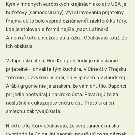
Kým v mnohých európskych krajinách ako aj v USA je
bufetový (samoobslužný) štýl stravovania prijateľný
(najmä ak to bolo vopred oznámené), niektoré kultúry,
kde je stolovanie formálnejšie (napr. Latinská
Amerika) toto považujú za urážku. Očakávajú totiž, že
ich obslúžia.
V Japonsku ale aj Hon Kongu či Indii je mliaskanie
prijateľné – chválite tým kuchára. V Číne či v Thajsku
toto nie je zvykom. V Indii, na Filipínach a v Saudskej
Arábii grganie nie je znakom, že vám chutilo. Japonci
pri jedle neotvárajú naširoko ústa. Považujú to za
neslušné ak ukazujete vnútro úst. Preto si aj pri
smiechu zakrývajú ústa.
Niektoré kultúry očakávajú, že svoj tanier či misku
vyprázdnite úplne, iní naopak, považujú to za náznak,