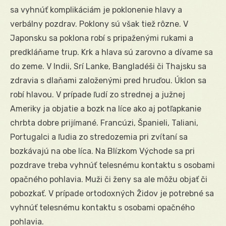
sa vyhnúť komplikáciám je poklonenie hlavy a
verbálny pozdrav. Poklony sú však tiež rôzne. V
Japonsku sa poklona robí s pripaženými rukami a
predkláňame trup. Krk a hlava sú zarovno a dívame sa
do zeme. V Indii, Srí Lanke, Bangladéši či Thajsku sa
zdravia s dlaňami založenými pred hruďou. Úklon sa
robí hlavou. V prípade ľudí zo strednej a južnej
Ameriky ja objatie a bozk na líce ako aj potľapkanie
chrbta dobre prijímané. Francúzi, Španieli, Taliani,
Portugalci a ľudia zo stredozemia pri zvítaní sa
bozkávajú na obe líca. Na Blízkom Východe sa pri
pozdrave treba vyhnúť telesnému kontaktu s osobami
opačného pohlavia. Muži či ženy sa ale môžu objať či
pobozkať. V prípade ortodoxných Židov je potrebné sa
vyhnúť telesnému kontaktu s osobami opačného
pohlavia.