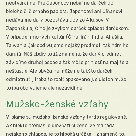
neotvárajme. Pre Japoncov nebaľme darček do
bieleho či čierneho papiera. Japoncovi ani Číňanovi
nedávajme dary pozostávajúce zo 4 kusov. V
Japonsku aj Číne je zvykom darček oplácať darčekom.
V prípade mnohých kultúr (Čína, Irán, India, Aljaška,
Taiwan ai.)ak obdivujeme nejaký predmet, tak nám ho
darujú. Náš obdiv totiž znamená, že daný predmet
závidíme druhej osobe a tak môže priniesť na majiteľa
nešťastie. Ale obyčajne môžeme takýto darček
odmietnuť ( treba to robiť opakovane ), s uistením, že
to iba obdivujeme ale nezávidíme.
Mužsko-ženské vzťahy
V Islame sú mužsko-ženské vzťahy tvrdo regulované.
Ak niekto prehlási o dievčati či žene, že má rada
nejakého chlapca, je to hlboká urážka – znamená to,