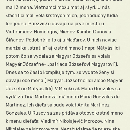
mali 3 mená, Vietnamci môžu mať aj štyri. U nás
šľachtici mali veľa krstných mien, jednoduchý ľudia
len jedno. Priezvisko dávajú na prvé miesto u
Vietnamcov, Homongov, Mienov, Kambodžanov a
Číňanov. Podobné je to aj u Maďarov. U nich naviac
manželka „stratila“ aj krstné meno ( napr. Mátyás Ildi
potom čo sa vydala za Magyar Józsefa sa volala
Magyár Józsefné- „patriaca Józsefovi Magyarovi“).
Dnes sa to často kompliuje tým, že vydaté ženy si
dávajú obe mená ( Magyar Józsefné Ildi alebo Magyar
Józsefné Mátyás Ildi). V Mexiku ak Maria Gonzales sa
vydá za Tina Martineza, má meno Maria Gonzales de
Martinez. Ich dieťa sa bude volať Anita Martinez
Gonzales. U Rusov sa zas pridáva otcovo krstné meno
k menu dieťaťa: Vladimír Nikolajevič Morozov, Nina
Nikolajevna Mozorovova. Nezabúdajme že priezviská