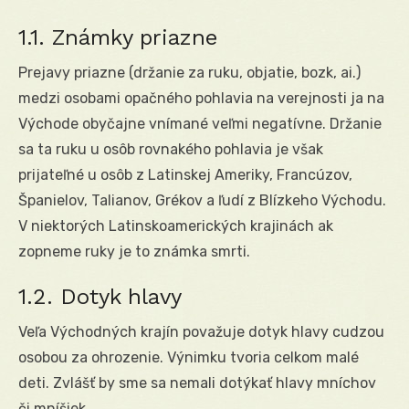
1.1. Známky priazne
Prejavy priazne (držanie za ruku, objatie, bozk, ai.)
medzi osobami opačného pohlavia na verejnosti ja na
Východe obyčajne vnímané veľmi negatívne. Držanie
sa ta ruku u osôb rovnakého pohlavia je však
prijateľné u osôb z Latinskej Ameriky, Francúzov,
Španielov, Talianov, Grékov a ľudí z Blízkeho Východu.
V niektorých Latinskoamerických krajinách ak
zopneme ruky je to známka smrti.
1.2. Dotyk hlavy
Veľa Východných krajín považuje dotyk hlavy cudzou
osobou za ohrozenie. Výnimku tvoria celkom malé
deti. Zvlášť by sme sa nemali dotýkať hlavy mníchov
či mníšiek.