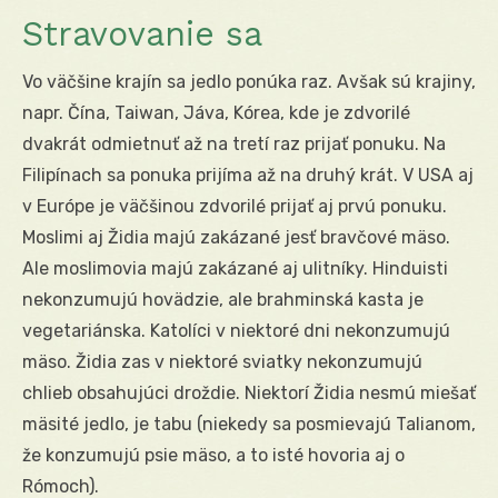
Stravovanie sa
Vo väčšine krajín sa jedlo ponúka raz. Avšak sú krajiny,
napr. Čína, Taiwan, Jáva, Kórea, kde je zdvorilé
dvakrát odmietnuť až na tretí raz prijať ponuku. Na
Filipínach sa ponuka prijíma až na druhý krát. V USA aj
v Európe je väčšinou zdvorilé prijať aj prvú ponuku.
Moslimi aj Židia majú zakázané jesť bravčové mäso.
Ale moslimovia majú zakázané aj ulitníky. Hinduisti
nekonzumujú hovädzie, ale brahminská kasta je
vegetariánska. Katolíci v niektoré dni nekonzumujú
mäso. Židia zas v niektoré sviatky nekonzumujú
chlieb obsahujúci droždie. Niektorí Židia nesmú miešať
mäsité jedlo, je tabu (niekedy sa posmievajú Talianom,
že konzumujú psie mäso, a to isté hovoria aj o
Rómoch).