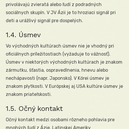
privolávajú zvieratá alebo ľudí z podradných
sociálnych skupín. V JV Ázii je to hroziaci signál pri
deti a urážlivý signál pre dospelých.
1.4. Úsmev
Vo východných kultúrach úsmev nie je vhodný pri
oficiálnych príležitostiach (vyžaduje to vážnosť).
Úsmev v niektorých východných kultúrach je znakom
zármutku, šťastia, ospravedlnenia, hnevu alebo
nechápavosti (napr. Japonsko). V Kórei úsmev je
znakom plytkosti. V Európskej aj USA kultúre úsmev je
znakom priateľskosti.
1.5. Očný kontakt
Očný kontakt medzi osobami rôzneho pohlavia pre
mnohých ľudí z Ázie, Latinskej Ameriky