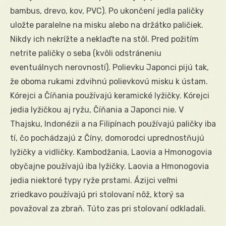
bambus, drevo, kov, PVC). Po ukončení jedla paličky
uložte paralelne na misku alebo na držátko paličiek.
Nikdy ich nekrížte a neklaďte na stôl. Pred požitím
netrite paličky o seba (kvôli odstráneniu
eventuálnych nerovností). Polievku Japonci pijú tak,
že oboma rukami zdvihnú polievkovú misku k ústam.
Kórejci a Číňania používajú keramické lyžičky. Kórejci
jedia lyžičkou aj ryžu, Číňania a Japonci nie. V
Thajsku, Indonézii a na Filipínach používajú paličky iba
tí, čo pochádzajú z Číny, domorodci uprednostňujú
lyžičky a vidličky. Kambodžania, Laovia a Hmonogovia
obyčajne používajú iba lyžičky. Laovia a Hmonogovia
jedia niektoré typy ryže prstami. Ázijci veľmi
zriedkavo používajú pri stolovaní nôž, ktorý sa
považoval za zbraň. Túto zas pri stolovaní odkladali.