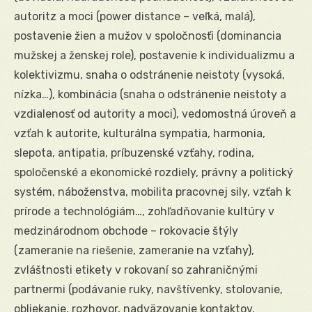
autoritz a moci (power distance – veľká, malá),
postavenie žien a mužov v spoločnosťi (dominancia
mužskej a ženskej role), postavenie k individualizmu a
kolektivizmu, snaha o odstránenie neistoty (vysoká,
nízka…), kombinácia (snaha o odstránenie neistoty a
vzdialenosť od autority a moci), vedomostná úroveň a
vzťah k autorite, kulturálna sympatia, harmonia,
slepota, antipatia, príbuzenské vzťahy, rodina,
spoločenské a ekonomické rozdiely, právny a politický
systém, náboženstva, mobilita pracovnej sily, vzťah k
prírode a technológiám…, zohľadňovanie kultúry v
medzinárodnom obchode – rokovacie štýly
(zameranie na riešenie, zameranie na vzťahy),
zvláštnosti etikety v rokovaní so zahraničnými
partnermi (podávanie ruky, navštívenky, stolovanie,
obliekanie, rozhovor, nadväzovanie kontaktov,