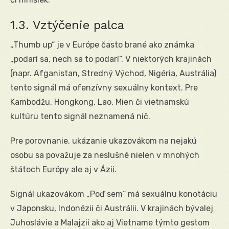
1.3. Vztýčenie palca
„Thumb up“ je v Európe často brané ako známka
„podarí sa, nech sa to podarí“. V niektorých krajinách
(napr. Afganistan, Stredný Východ, Nigéria, Austrália)
tento signál má ofenzívny sexuálny kontext. Pre
Kambodžu, Hongkong, Lao, Mien či vietnamskú
kultúru tento signál neznamená nič.
Pre porovnanie, ukázanie ukazovákom na nejakú
osobu sa považuje za neslušné nielen v mnohých
štátoch Európy ale aj v Ázii.
Signál ukazovákom „Poď sem“ má sexuálnu konotáciu
v Japonsku, Indonézii či Austrálii. V krajinách bývalej
Juhoslávie a Malajzii ako aj Vietname týmto gestom