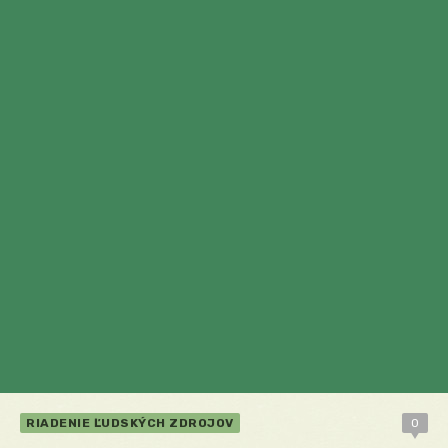
RIADENIE ĽUDSKÝCH ZDROJOV
0