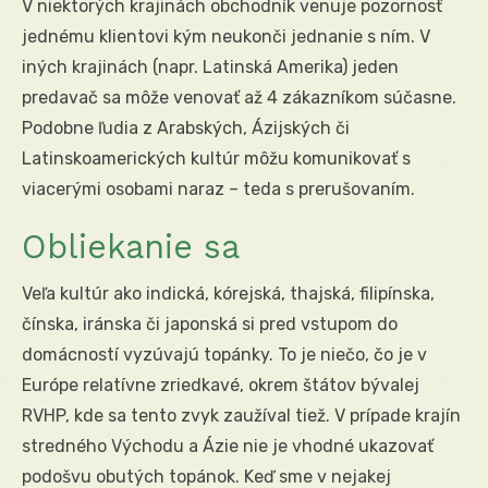
V niektorých krajinách obchodník venuje pozornosť
jednému klientovi kým neukonči jednanie s ním. V
iných krajinách (napr. Latinská Amerika) jeden
predavač sa môže venovať až 4 zákazníkom súčasne.
Podobne ľudia z Arabských, Ázijských či
Latinskoamerických kultúr môžu komunikovať s
viacerými osobami naraz – teda s prerušovaním.
Obliekanie sa
Veľa kultúr ako indická, kórejská, thajská, filipínska,
čínska, iránska či japonská si pred vstupom do
domácností vyzúvajú topánky. To je niečo, čo je v
Európe relatívne zriedkavé, okrem štátov bývalej
RVHP, kde sa tento zvyk zaužíval tiež. V prípade krajín
stredného Východu a Ázie nie je vhodné ukazovať
podošvu obutých topánok. Keď sme v nejakej