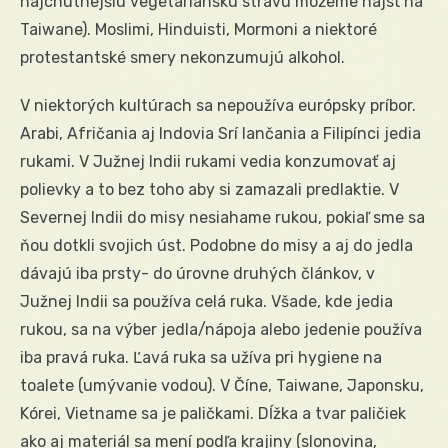
najchutnejšiu vegetariánsku stravu môžeme nájsť na
Taiwane). Moslimi, Hinduisti, Mormoni a niektoré
protestantské smery nekonzumujú alkohol.
V niektorých kultúrach sa nepoužíva európsky príbor.
Arabi, Afričania aj Indovia Srí lančania a Filipínci jedia
rukami. V Južnej Indii rukami vedia konzumovať aj
polievky a to bez toho aby si zamazali predlaktie. V
Severnej Indii do misy nesiahame rukou, pokiaľ sme sa
ňou dotkli svojich úst. Podobne do misy a aj do jedla
dávajú iba prsty- do úrovne druhých článkov, v
Južnej Indii sa používa celá ruka. Všade, kde jedia
rukou, sa na výber jedla/nápoja alebo jedenie používa
iba pravá ruka. Ľavá ruka sa užíva pri hygiene na
toalete (umývanie vodou). V Číne, Taiwane, Japonsku,
Kórei, Vietname sa je paličkami. Dĺžka a tvar paličiek
ako aj materiál sa mení podľa krajiny (slonovina,