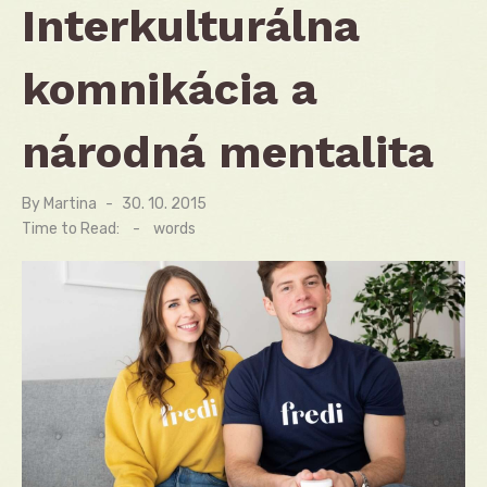
Interkulturálna
komnikácia a
národná mentalita
By
Martina
Posted
30. 10. 2015
on
Time to Read:
-
words