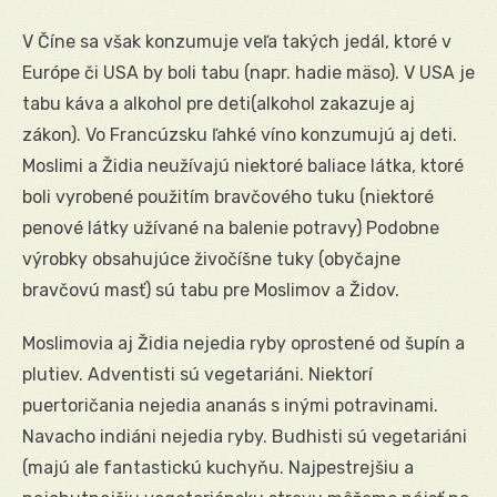
V Číne sa však konzumuje veľa takých jedál, ktoré v
Európe či USA by boli tabu (napr. hadie mäso). V USA je
tabu káva a alkohol pre deti(alkohol zakazuje aj
zákon). Vo Francúzsku ľahké víno konzumujú aj deti.
Moslimi a Židia neužívajú niektoré baliace látka, ktoré
boli vyrobené použitím bravčového tuku (niektoré
penové látky užívané na balenie potravy) Podobne
výrobky obsahujúce živočíšne tuky (obyčajne
bravčovú masť) sú tabu pre Moslimov a Židov.
Moslimovia aj Židia nejedia ryby oprostené od šupín a
plutiev. Adventisti sú vegetariáni. Niektorí
puertoričania nejedia ananás s inými potravinami.
Navacho indiáni nejedia ryby. Budhisti sú vegetariáni
(majú ale fantastickú kuchyňu. Najpestrejšiu a