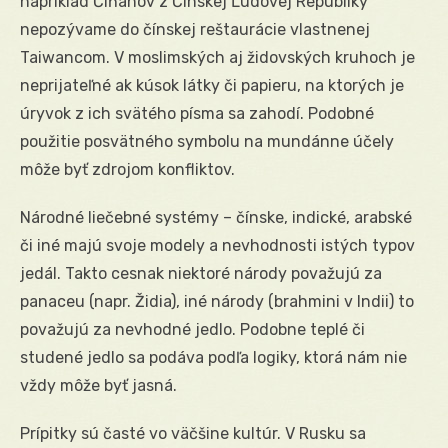
napríklad Číňanov z Čínskej Ľudovej Republiky
nepozývame do čínskej reštaurácie vlastnenej
Taiwancom. V moslimských aj židovských kruhoch je
neprijateľné ak kúsok látky či papieru, na ktorých je
úryvok z ich svätého písma sa zahodí. Podobné
použitie posvätného symbolu na mundánne účely
môže byť zdrojom konfliktov.
Národné liečebné systémy – čínske, indické, arabské
či iné majú svoje modely a nevhodnosti istých typov
jedál. Takto cesnak niektoré národy považujú za
panaceu (napr. Židia), iné národy (brahmini v Indii) to
považujú za nevhodné jedlo. Podobne teplé či
studené jedlo sa podáva podľa logiky, ktorá nám nie
vždy môže byť jasná.
Prípitky sú časté vo väčšine kultúr. V Rusku sa