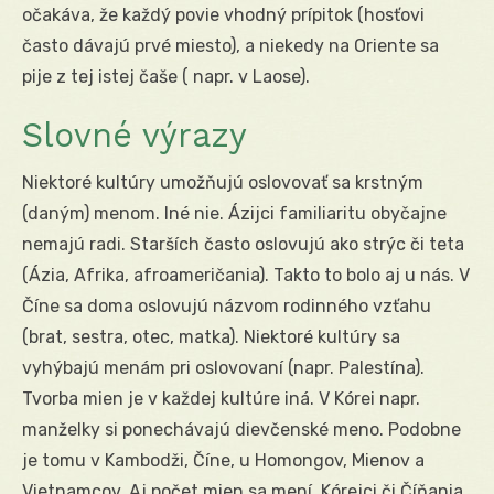
očakáva, že každý povie vhodný prípitok (hosťovi
často dávajú prvé miesto), a niekedy na Oriente sa
pije z tej istej čaše ( napr. v Laose).
Slovné výrazy
Niektoré kultúry umožňujú oslovovať sa krstným
(daným) menom. Iné nie. Ázijci familiaritu obyčajne
nemajú radi. Starších často oslovujú ako strýc či teta
(Ázia, Afrika, afroameričania). Takto to bolo aj u nás. V
Číne sa doma oslovujú názvom rodinného vzťahu
(brat, sestra, otec, matka). Niektoré kultúry sa
vyhýbajú menám pri oslovovaní (napr. Palestína).
Tvorba mien je v každej kultúre iná. V Kórei napr.
manželky si ponechávajú dievčenské meno. Podobne
je tomu v Kambodži, Číne, u Homongov, Mienov a
Vietnamcov. Aj počet mien sa mení. Kórejci či Číňania