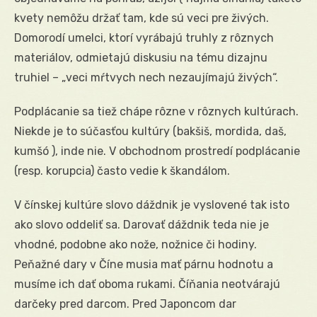
kvety nemôžu držať tam, kde sú veci pre živých.
Domorodí umelci, ktorí vyrábajú truhly z rôznych
materiálov, odmietajú diskusiu na tému dizajnu
truhiel – „veci mŕtvych nech nezaujímajú živých“.
Podplácanie sa tiež chápe rôzne v rôznych kultúrach.
Niekde je to súčasťou kultúry (bakšiš, mordida, daš,
kumšó ), inde nie. V obchodnom prostredí podplácanie
(resp. korupcia) často vedie k škandálom.
V čínskej kultúre slovo dáždnik je vyslovené tak isto
ako slovo oddeliť sa. Darovať dáždnik teda nie je
vhodné, podobne ako nože, nožnice či hodiny.
Peňažné dary v Číne musia mať párnu hodnotu a
musíme ich dať oboma rukami. Číňania neotvárajú
darčeky pred darcom. Pred Japoncom dar