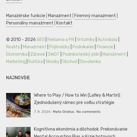
Manažérske funkcie
|
Manažment
|
Firemný manažment
|
Personálny manažment
|
Kontakt
© 2010 - 2026
SEO
|
Reklama a PR
|
Vrtuľníky
|
Autoškola
|
Reality
|
Manažment
|
Prijímáčky
|
Podnikanie
|
Financie
|
Ekonomika
|
Zdravie
|
SWOT
|
Podnikateľský plán
|
Manažment
|
Marketing
|
Kultúra
|
Skúšky
|
Obchod
|
Dovolenka
NAJNOVŠIE
Where to Play / How to Win (Lafley & Martin):
Zjednodušený rámec pre voľbu stratégie
7. 8. 2026
Mato Ondrus
No comments
Kognitívna ekonómia a dôchodok: Prekonávanie
Mental Accounting Bias a ilúzie hotovosti