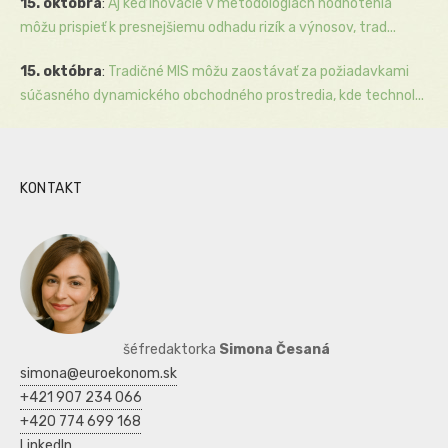
15. októbra
:
Aj keď inovácie v metodológiách hodnotenia
môžu prispieť k presnejšiemu odhadu rizík a výnosov, trad...
15. októbra
:
Tradičné MIS môžu zaostávať za požiadavkami
súčasného dynamického obchodného prostredia, kde technol...
KONTAKT
šéfredaktorka
Simona Česaná
simona@euroekonom.sk
+421 907 234 066
+420 774 699 168
LinkedIn