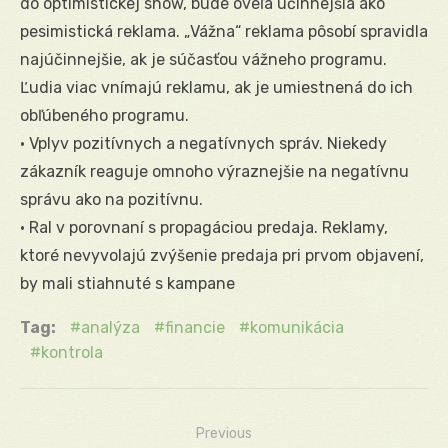
do optimistickej show, bude oveľa účinnejšia ako
pesimistická reklama. „Vážna“ reklama pôsobí spravidla
najúčinnejšie, ak je súčasťou vážneho programu.
Ľudia viac vnímajú reklamu, ak je umiestnená do ich
obľúbeného programu.
• Vplyv pozitívnych a negatívnych správ. Niekedy
zákazník reaguje omnoho výraznejšie na negatívnu
správu ako na pozitívnu.
• RaI v porovnaní s propagáciou predaja. Reklamy,
ktoré nevyvolajú zvýšenie predaja pri prvom objavení,
by mali stiahnuté s kampane
Tag:
analýza
financie
komunikácia
kontrola
Previous