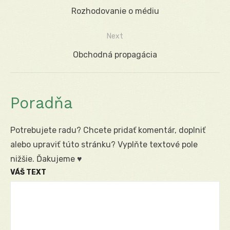
Navigácia
Previous
Rozhodovanie o médiu
v
post:
Next
článku
Next
Obchodná propagácia
post:
Poradňa
Potrebujete radu? Chcete pridať komentár, doplniť
alebo upraviť túto stránku? Vyplňte textové pole
nižšie. Ďakujeme ♥
VÁŠ TEXT