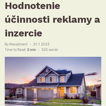
Hodnotenie
účinnosti reklamy a
inzercie
By
Manažment
Posted
21. 1. 2023
on
Time to Read:
2 min
-
325
words