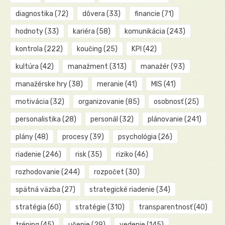
diagnostika
(72)
dôvera
(33)
financie
(71)
hodnoty
(33)
kariéra
(58)
komunikácia
(243)
kontrola
(222)
koučing
(25)
KPI
(42)
kultúra
(42)
manažment
(313)
manažér
(93)
manažérske hry
(38)
meranie
(41)
MIS
(41)
motivácia
(32)
organizovanie
(85)
osobnosť
(25)
personalistika
(28)
personál
(32)
plánovanie
(241)
plány
(48)
procesy
(39)
psychológia
(26)
riadenie
(246)
risk
(35)
riziko
(46)
rozhodovanie
(244)
rozpočet
(30)
spätná väzba
(27)
strategické riadenie
(34)
stratégia
(60)
stratégie
(310)
transparentnosť
(40)
tréning
(45)
učenie
(29)
vedenie
(145)