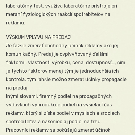
laboratórny test, využíva laboratórne prístroje pri
meraní fyziologických reakcií spotrebiteľov na
reklamu.
VÝSKUM VPLYVU NA PREDAJ
Je ťažšie zmerať obchodný účinok reklamy ako jej
komunikačný. Predaj je ovplyvňovaný ďalšími
faktormi: vlastnosti výrobku, cena, dostupnosť…, čím
je týchto faktorov menej tým je jednoduchšia ich
kontrola, tým ľahšie možno zmerať účinky propagácie
na predaj.
Inými slovami, firemný podiel na propagačných
výdavkoch vyprodukuje podiel na vysielací čas
reklamy, ktorý si získa podiel v mysliach a srdciach
spotrebiteľov, a nakoniec aj podiel na trhu.
Pracovníci reklamy sa pokúšajú zmerať účinok