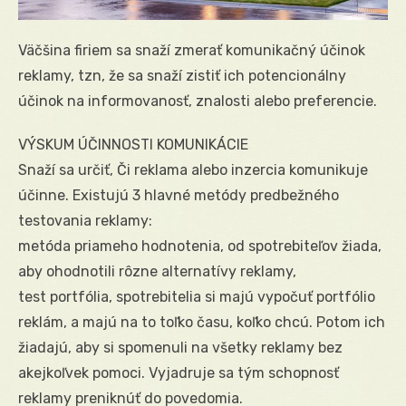
Väčšina firiem sa snaží zmerať komunikačný účinok
reklamy, tzn, že sa snaží zistiť ich potencionálny
účinok na informovanosť, znalosti alebo preferencie.
VÝSKUM ÚČINNOSTI KOMUNIKÁCIE
Snaží sa určiť, Či reklama alebo inzercia komunikuje
účinne. Existujú 3 hlavné metódy predbežného
testovania reklamy:
metóda priameho hodnotenia, od spotrebiteľov žiada,
aby ohodnotili rôzne alternatívy reklamy,
test portfólia, spotrebitelia si majú vypočuť portfólio
reklám, a majú na to toľko času, koľko chcú. Potom ich
žiadajú, aby si spomenuli na všetky reklamy bez
akejkoľvek pomoci. Vyjadruje sa tým schopnosť
reklamy preniknúť do povedomia.