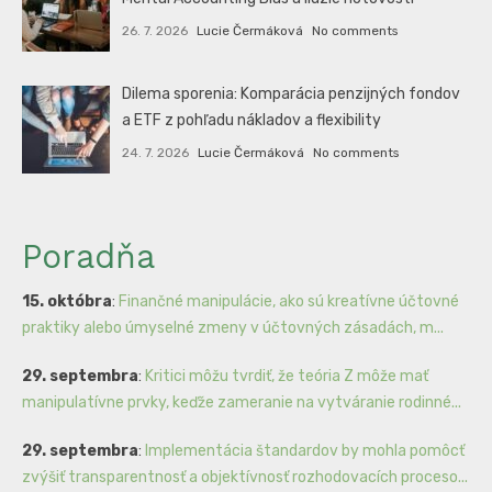
26. 7. 2026
Lucie Čermáková
No comments
Dilema sporenia: Komparácia penzijných fondov
a ETF z pohľadu nákladov a flexibility
24. 7. 2026
Lucie Čermáková
No comments
Poradňa
15. októbra
:
Finančné manipulácie, ako sú kreatívne účtovné
praktiky alebo úmyselné zmeny v účtovných zásadách, m...
29. septembra
:
Kritici môžu tvrdiť, že teória Z môže mať
manipulatívne prvky, keďže zameranie na vytváranie rodinné...
29. septembra
:
Implementácia štandardov by mohla pomôcť
zvýšiť transparentnosť a objektívnosť rozhodovacích proceso...