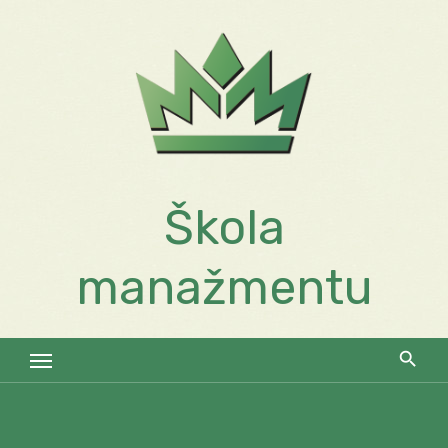
Skip
to
content
Škola
manažmentu