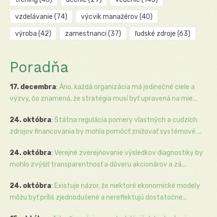
vzdelávanie
(74)
výcvik manažérov
(40)
výroba
(42)
zamestnanci
(37)
ľudské zdroje
(63)
Poradňa
17. decembra
:
Áno, každá organizácia má jedinečné ciele a
výzvy, čo znamená, že stratégia musí byť upravená na mie...
24. októbra
:
Štátna regulácia pomery vlastných a cudzích
zdrojov financovania by mohla pomôcť znižovať systémové ...
24. októbra
:
Verejné zverejňovanie výsledkov diagnostiky by
mohlo zvýšiť transparentnosť a dôveru akcionárov a zá...
24. októbra
:
Existuje názor, že niektoré ekonomické modely
môžu byť príliš zjednodušené a nereflektujú dostatočne...