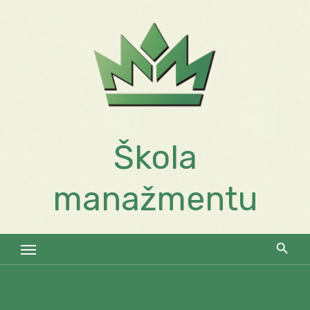
Skip
to
content
Škola
manažmentu