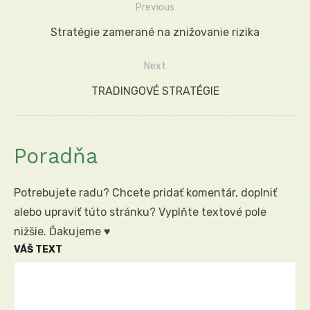
Previous
Navigácia
Previous
Stratégie zamerané na znižovanie rizika
v
post:
Next
článku
Next
TRADINGOVÉ STRATÉGIE
post:
Poradňa
Potrebujete radu? Chcete pridať komentár, doplniť
alebo upraviť túto stránku? Vyplňte textové pole
nižšie. Ďakujeme ♥
VÁŠ TEXT