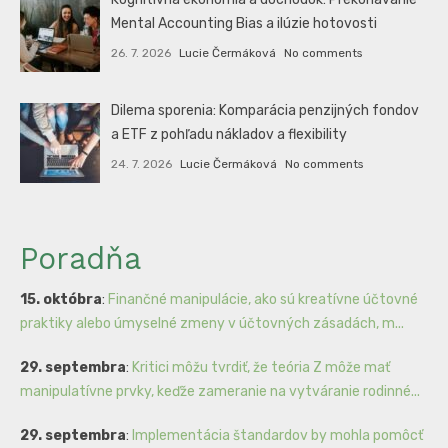
Mental Accounting Bias a ilúzie hotovosti
26. 7. 2026
Lucie Čermáková
No comments
Dilema sporenia: Komparácia penzijných fondov
a ETF z pohľadu nákladov a flexibility
24. 7. 2026
Lucie Čermáková
No comments
Poradňa
15. októbra
:
Finančné manipulácie, ako sú kreatívne účtovné
praktiky alebo úmyselné zmeny v účtovných zásadách, m...
29. septembra
:
Kritici môžu tvrdiť, že teória Z môže mať
manipulatívne prvky, keďže zameranie na vytváranie rodinné...
29. septembra
:
Implementácia štandardov by mohla pomôcť