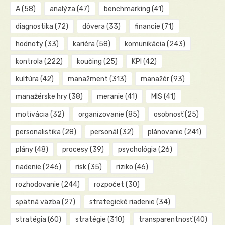
A
(58)
analýza
(47)
benchmarking
(41)
diagnostika
(72)
dôvera
(33)
financie
(71)
hodnoty
(33)
kariéra
(58)
komunikácia
(243)
kontrola
(222)
koučing
(25)
KPI
(42)
kultúra
(42)
manažment
(313)
manažér
(93)
manažérske hry
(38)
meranie
(41)
MIS
(41)
motivácia
(32)
organizovanie
(85)
osobnosť
(25)
personalistika
(28)
personál
(32)
plánovanie
(241)
plány
(48)
procesy
(39)
psychológia
(26)
riadenie
(246)
risk
(35)
riziko
(46)
rozhodovanie
(244)
rozpočet
(30)
spätná väzba
(27)
strategické riadenie
(34)
stratégia
(60)
stratégie
(310)
transparentnosť
(40)