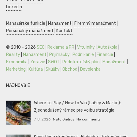
LinkedIn
Manažérske funkcie
|
Manažment
|
Firemný manažment
|
Personálny manažment
|
Kontakt
© 2010 - 2026
SEO
|
Reklama a PR
|
Vrtuľníky
|
Autoškola
|
Reality
|
Manažment
|
Prijímáčky
|
Podnikanie
|
Financie
|
Ekonomika
|
Zdravie
|
SWOT
|
Podnikateľský plán
|
Manažment
|
Marketing
|
Kultúra
|
Skúšky
|
Obchod
|
Dovolenka
NAJNOVŠIE
Where to Play / How to Win (Lafley & Martin):
Zjednodušený rámec pre voľbu stratégie
7. 8. 2026
Mato Ondrus
No comments
Kognitívna ekonómia a dôchodok: Prekonávanie