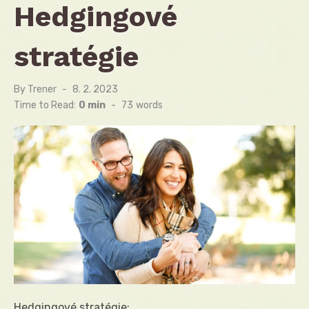
Hedgingové
stratégie
By
Trener
Posted
8. 2. 2023
on
Time to Read:
0 min
-
73
words
Hedgingové stratégie: