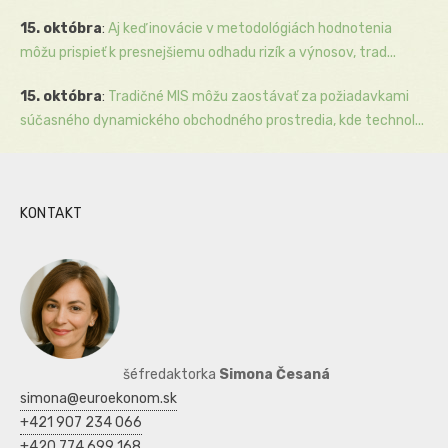
15. októbra
:
Aj keď inovácie v metodológiách hodnotenia
môžu prispieť k presnejšiemu odhadu rizík a výnosov, trad...
15. októbra
:
Tradičné MIS môžu zaostávať za požiadavkami
súčasného dynamického obchodného prostredia, kde technol...
KONTAKT
šéfredaktorka
Simona Česaná
simona@euroekonom.sk
+421 907 234 066
+420 774 699 168