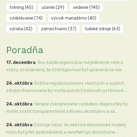
tréning
(45)
učenie
(29)
vedenie
(145)
vzdelávanie
(74)
výcvik manažérov
(40)
výroba
(42)
zamestnanci
(37)
ľudské zdroje
(63)
Poradňa
17. decembra
:
Áno, každá organizácia má jedinečné ciele a
výzvy, čo znamená, že stratégia musí byť upravená na mie...
24. októbra
:
Štátna regulácia pomery vlastných a cudzích
zdrojov financovania by mohla pomôcť znižovať systémové ...
24. októbra
:
Verejné zverejňovanie výsledkov diagnostiky by
mohlo zvýšiť transparentnosť a dôveru akcionárov a zá...
24. októbra
:
Existuje názor, že niektoré ekonomické modely
môžu byť príliš zjednodušené a nereflektujú dostatočne...