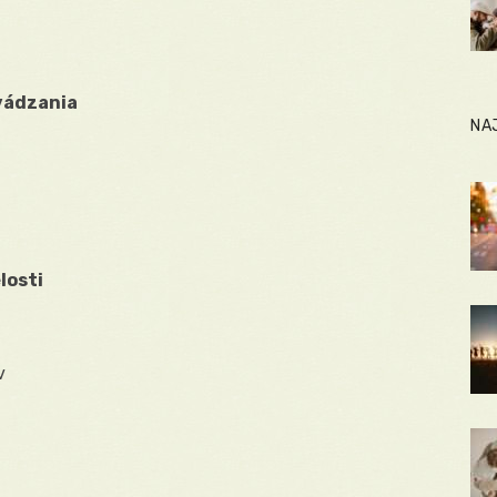
vádzania
NA
losti
v