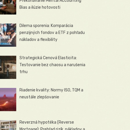
Prekonávanie Mental Accounting
Bias a ilúzie hotovosti
Dilema sporenia: Komparácia
penzijných fondov a ETF z pohľadu
nákladov a flexibility
Strategická Cenová Elasticita:
Testovanie bez chaosu a narušenia
trhu
Riadenie kvality: Normy ISO, TQM a
neustále zlepšovanie
Reverzná hypotéka (Reverse
Mortgage): Prehľad rizík, nákladov a