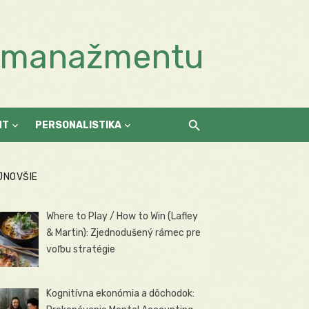
a manažmentu
NT
PERSONALISTIKA
JNOVŠIE
Where to Play / How to Win (Lafley
& Martin): Zjednodušený rámec pre
voľbu stratégie
Kognitívna ekonómia a dôchodok: