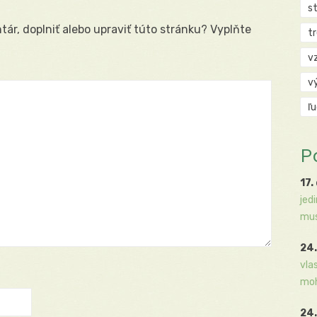
s
ár, doplniť alebo upraviť túto stránku? Vyplňte
t
v
v
ľ
P
17.
jed
mus
24.
vla
moh
24.