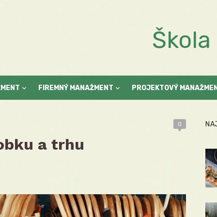
Škol
ŽMENT
FIREMNÝ MANAŽMENT
PROJEKTOVÝ MANAŽME
NA
0
obku a trhu