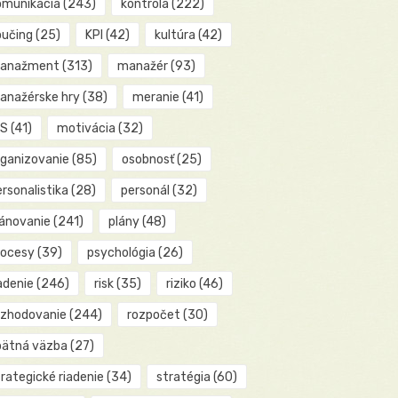
omunikácia
(243)
kontrola
(222)
oučing
(25)
KPI
(42)
kultúra
(42)
anažment
(313)
manažér
(93)
anažérske hry
(38)
meranie
(41)
IS
(41)
motivácia
(32)
rganizovanie
(85)
osobnosť
(25)
rsonalistika
(28)
personál
(32)
lánovanie
(241)
plány
(48)
rocesy
(39)
psychológia
(26)
adenie
(246)
risk
(35)
riziko
(46)
ozhodovanie
(244)
rozpočet
(30)
pätná väzba
(27)
rategické riadenie
(34)
stratégia
(60)