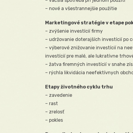
– väčšia spotreba pri jednom použití
– nové a všestrannejšie použitie
Marketingové stratégie v etape po
– zvýšenie investícií firmy
– udržovanie doterajších investícií po 
– výberové znižovanie investícií na ne
investícií pre malé, ale lukratívne trho
– žatva firemných investícií v snahe zí
– rýchla likvidácia neefektívnych obch
Etapy životného cyklu trhu
– zavedenie
– rast
– zrelosť
– pokles