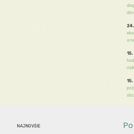
dia
dôv
24.
eko
a n
15.
hod
rizí
15.
pož
obc
Po
NAJNOVŠIE