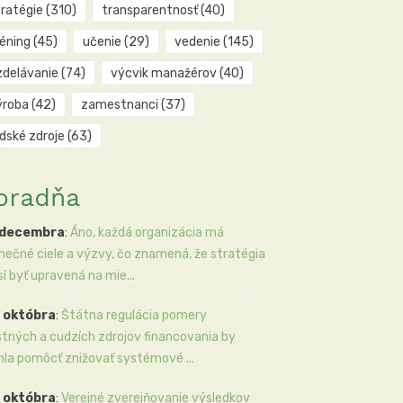
tratégie
(310)
transparentnosť
(40)
réning
(45)
učenie
(29)
vedenie
(145)
zdelávanie
(74)
výcvik manažérov
(40)
ýroba
(42)
zamestnanci
(37)
udské zdroje
(63)
oradňa
 decembra
:
Áno, každá organizácia má
inečné ciele a výzvy, čo znamená, že stratégia
í byť upravená na mie...
 októbra
:
Štátna regulácia pomery
stných a cudzích zdrojov financovania by
la pomôcť znižovať systémové ...
 októbra
:
Verejné zverejňovanie výsledkov