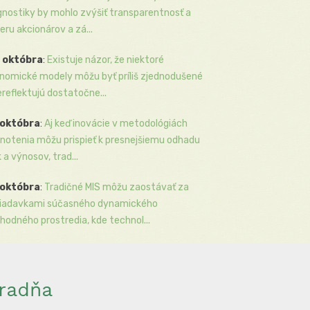
gnostiky by mohlo zvýšiť transparentnosť a
eru akcionárov a zá...
 októbra
:
Existuje názor, že niektoré
nomické modely môžu byť príliš zjednodušené
ereflektujú dostatočne...
 októbra
:
Aj keď inovácie v metodológiách
notenia môžu prispieť k presnejšiemu odhadu
k a výnosov, trad...
 októbra
:
Tradičné MIS môžu zaostávať za
iadavkami súčasného dynamického
hodného prostredia, kde technol...
radňa