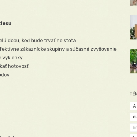
klesu
celú dobu, keď bude trvať neistota
efektívne zákaznícke skupiny a súčasné zvyšovanie
vé výklenky
skať hotovosť
odov
TÉ
A
d
fi