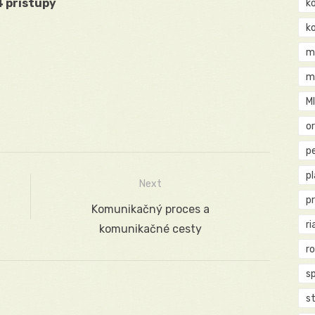
4 prístupy
k
k
m
m
M
o
pe
p
Next
p
Next
Komunikačný proces a
ri
post:
komunikačné cesty
r
s
st