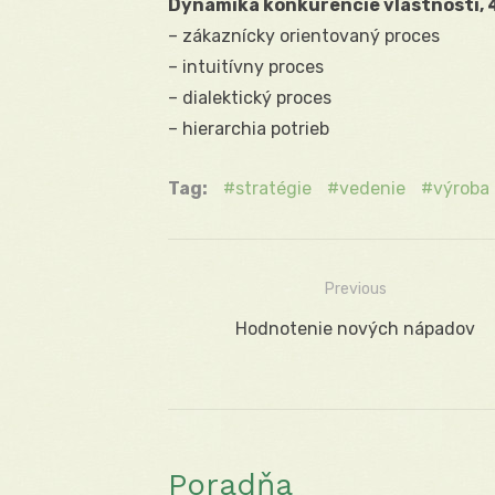
Dynamika konkurencie vlastností, 
– zákaznícky orientovaný proces
– intuitívny proces
– dialektický proces
– hierarchia potrieb
Tag:
stratégie
vedenie
výroba
Previous
Navigácia
Previous
Hodnotenie nových nápadov
v
post:
článku
Poradňa