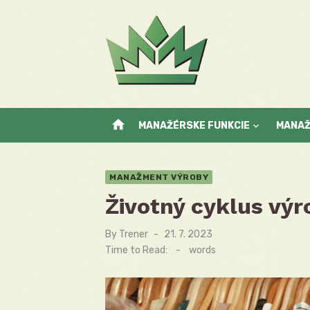
Skip
to
content
home
MANAŽÉRSKE FUNKCIE
MANA
MANAŽMENT VÝROBY
Životný cyklus výr
By
Trener
Posted
21. 7. 2023
on
Time to Read:
-
words