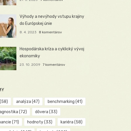
Výhody a nevýhody vstupu krajiny
do Európskej únie
8. 4. 2023
8 komentárov
Hospodárska kríza a cyklický vývoj
ekonomiky
23. 10. 2009
7 komentárov
MY
(58)
analýza
(47)
benchmarking
(41)
iagnostika
(72)
dôvera
(33)
nancie
(71)
hodnoty
(33)
kariéra
(58)