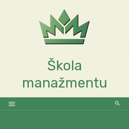
Skip
to
content
Škola
manažmentu