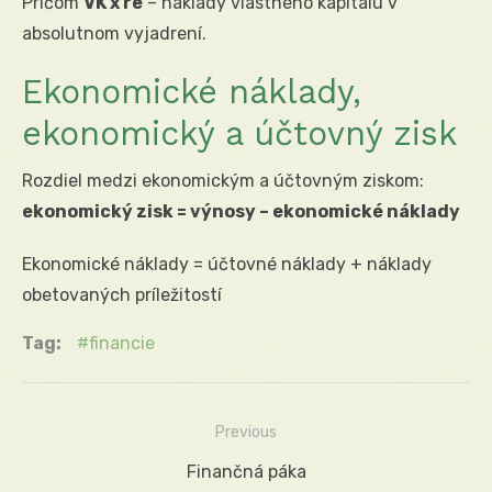
Pričom
VK x re
– náklady vlastného kapitálu v
absolutnom vyjadrení.
Ekonomické náklady,
ekonomický a účtovný zisk
Rozdiel medzi ekonomickým a účtovným ziskom:
ekonomický zisk = výnosy – ekonomické náklady
Ekonomické náklady = účtovné náklady + náklady
obetovaných príležitostí
Tag:
financie
Previous
Navigácia
Previous
Finančná páka