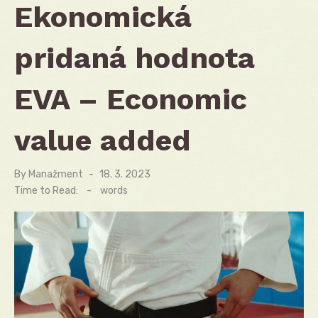
Ekonomická
pridaná hodnota
EVA – Economic
value added
By
Manažment
Posted
18. 3. 2023
on
Time to Read:
-
words