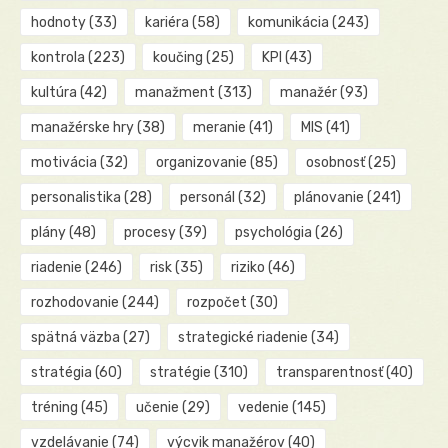
hodnoty
(33)
kariéra
(58)
komunikácia
(243)
kontrola
(223)
koučing
(25)
KPI
(43)
kultúra
(42)
manažment
(313)
manažér
(93)
manažérske hry
(38)
meranie
(41)
MIS
(41)
motivácia
(32)
organizovanie
(85)
osobnosť
(25)
personalistika
(28)
personál
(32)
plánovanie
(241)
plány
(48)
procesy
(39)
psychológia
(26)
riadenie
(246)
risk
(35)
riziko
(46)
rozhodovanie
(244)
rozpočet
(30)
spätná väzba
(27)
strategické riadenie
(34)
stratégia
(60)
stratégie
(310)
transparentnosť
(40)
tréning
(45)
učenie
(29)
vedenie
(145)
vzdelávanie
(74)
výcvik manažérov
(40)