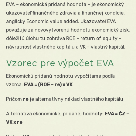
EVA – ekonomická pridaná hodnota – je ekonomický
ukazovateľ finančného zdravia a finančnej kondície,
anglicky Economic value added. Ukazovateľ EVA
považuje za novovytvorenú hodnotu ekonomický zisk,
dôležitú úlohu tu zohráva ROE – return of equity –
návratnosť vlastného kapitálu a VK – vlastný kapitál.
Vzorec pre výpočet EVA
Ekonomickú pridanú hodnotu vypočítame podľa
vzorca:
EVA = (ROE – re) x VK
Pričom
re
je alternatívny náklad vlastného kapitálu
Alternatíva ekonomickej pridanej hodnoty:
EVA = ČZ –
VK x re