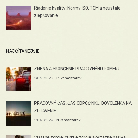
Riadenie kvality: Normy ISO, TQM a neustále
zlepšovanie
NAJČÍTANEJŠIE
ZMENA A SKONČENIE PRACOVNÉHO POMERU
14. 5. 2023
13 komentárov
PRACOVNÝ ČAS, ČAS ODPOČINKU, DOVOLENKA NA
ZOTAVENIE
14. 5. 2023
11 komentárov
Vlastné zdroje, cudzie zdroje a ostatné pasíva