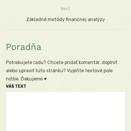
v
post:
Next
článku
Next
Základné metódy finančnej analýzy
post:
Poradňa
Potrebujete radu? Chcete pridať komentár, doplniť
alebo upraviť túto stránku? Vyplňte textové pole
nižšie. Ďakujeme ♥
VÁŠ TEXT