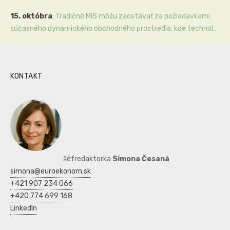
15. októbra
:
Tradičné MIS môžu zaostávať za požiadavkami
súčasného dynamického obchodného prostredia, kde technol...
KONTAKT
šéfredaktorka
Simona Česaná
simona@euroekonom.sk
+421 907 234 066
+420 774 699 168
LinkedIn