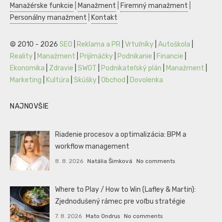
Manažérske funkcie
|
Manažment
|
Firemný manažment
|
Personálny manažment
|
Kontakt
© 2010 - 2026
SEO
|
Reklama a PR
|
Vrtuľníky
|
Autoškola
|
Reality
|
Manažment
|
Prijímáčky
|
Podnikanie
|
Financie
|
Ekonomika
|
Zdravie
|
SWOT
|
Podnikateľský plán
|
Manažment
|
Marketing
|
Kultúra
|
Skúšky
|
Obchod
|
Dovolenka
NAJNOVŠIE
Riadenie procesov a optimalizácia: BPM a
workflow management
8. 8. 2026
Natália Šimková
No comments
Where to Play / How to Win (Lafley & Martin):
Zjednodušený rámec pre voľbu stratégie
7. 8. 2026
Mato Ondrus
No comments