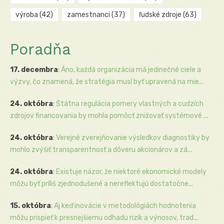
výroba
(42)
zamestnanci
(37)
ľudské zdroje
(63)
Poradňa
17. decembra
:
Áno, každá organizácia má jedinečné ciele a
výzvy, čo znamená, že stratégia musí byť upravená na mie...
24. októbra
:
Štátna regulácia pomery vlastných a cudzích
zdrojov financovania by mohla pomôcť znižovať systémové ...
24. októbra
:
Verejné zverejňovanie výsledkov diagnostiky by
mohlo zvýšiť transparentnosť a dôveru akcionárov a zá...
24. októbra
:
Existuje názor, že niektoré ekonomické modely
môžu byť príliš zjednodušené a nereflektujú dostatočne...
15. októbra
:
Aj keď inovácie v metodológiách hodnotenia
môžu prispieť k presnejšiemu odhadu rizík a výnosov, trad...