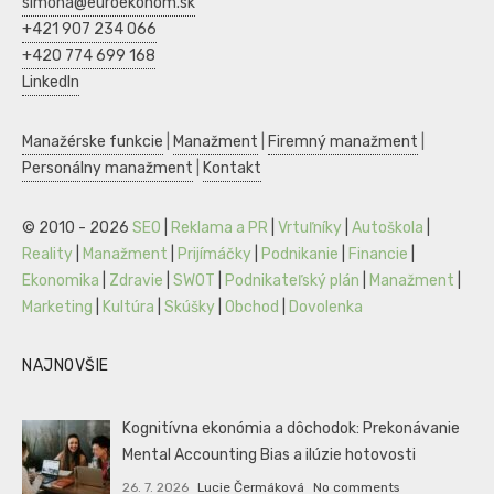
simona@euroekonom.sk
+421 907 234 066
+420 774 699 168
LinkedIn
Manažérske funkcie
|
Manažment
|
Firemný manažment
|
Personálny manažment
|
Kontakt
© 2010 - 2026
SEO
|
Reklama a PR
|
Vrtuľníky
|
Autoškola
|
Reality
|
Manažment
|
Prijímáčky
|
Podnikanie
|
Financie
|
Ekonomika
|
Zdravie
|
SWOT
|
Podnikateľský plán
|
Manažment
|
Marketing
|
Kultúra
|
Skúšky
|
Obchod
|
Dovolenka
NAJNOVŠIE
Kognitívna ekonómia a dôchodok: Prekonávanie
Mental Accounting Bias a ilúzie hotovosti
26. 7. 2026
Lucie Čermáková
No comments