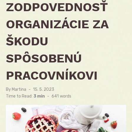
ZODPOVEDNOSŤ
ORGANIZÁCIE ZA
ŠKODU
SPÔSOBENÚ
PRACOVNÍKOVI
By
Martina
Posted
15. 5. 2023
on
Time to Read:
3 min
-
641
words