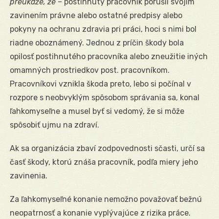
preukáže, že
– postihnutý pracovník porušil svojim
zavinením právne alebo ostatné predpisy alebo
pokyny na ochranu zdravia pri práci, hoci s nimi bol
riadne oboznámený. Jednou z príčin škody bola
opilosť postihnutého pracovníka alebo zneužitie iných
omamných prostriedkov post. pracovníkom.
Pracovníkovi vznikla škoda preto, lebo si počínal v
rozpore s neobvyklým spôsobom správania sa, konal
ľahkomyseľne a musel byť si vedomý, že si môže
spôsobiť ujmu na zdraví.
Ak sa organizácia zbaví zodpovednosti sčasti, určí sa
časť škody, ktorú znáša pracovník, podľa miery jeho
zavinenia.
Za ľahkomyseľné konanie nemožno považovať bežnú
neopatrnosť a konanie vyplývajúce z rizika práce.