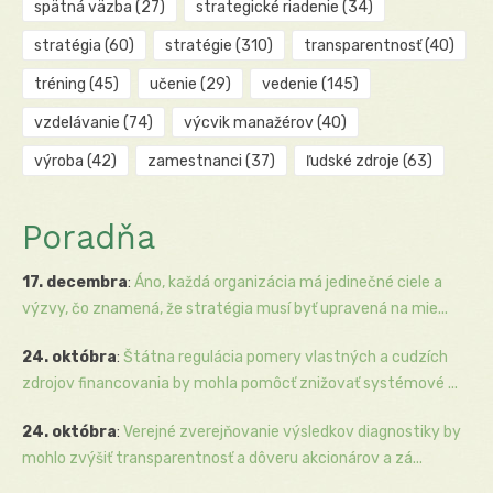
spätná väzba
(27)
strategické riadenie
(34)
stratégia
(60)
stratégie
(310)
transparentnosť
(40)
tréning
(45)
učenie
(29)
vedenie
(145)
vzdelávanie
(74)
výcvik manažérov
(40)
výroba
(42)
zamestnanci
(37)
ľudské zdroje
(63)
Poradňa
17. decembra
:
Áno, každá organizácia má jedinečné ciele a
výzvy, čo znamená, že stratégia musí byť upravená na mie...
24. októbra
:
Štátna regulácia pomery vlastných a cudzích
zdrojov financovania by mohla pomôcť znižovať systémové ...
24. októbra
:
Verejné zverejňovanie výsledkov diagnostiky by
mohlo zvýšiť transparentnosť a dôveru akcionárov a zá...