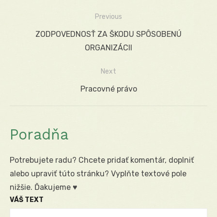
Previous
Navigácia
Previous
ZODPOVEDNOSŤ ZA ŠKODU SPÔSOBENÚ
v
post:
ORGANIZÁCII
článku
Next
Next
Pracovné právo
post:
Poradňa
Potrebujete radu? Chcete pridať komentár, doplniť
alebo upraviť túto stránku? Vyplňte textové pole
nižšie. Ďakujeme ♥
VÁŠ TEXT