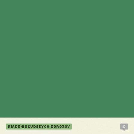
RIADENIE ĽUDSKÝCH ZDROJOV
0