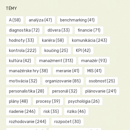
TÉMY
A
(58)
analýza
(47)
benchmarking
(41)
diagnostika
(72)
dôvera
(33)
financie
(71)
hodnoty
(33)
kariéra
(58)
komunikácia
(243)
kontrola
(222)
koučing
(25)
KPI
(42)
kultúra
(42)
manažment
(313)
manažér
(93)
manažérske hry
(38)
meranie
(41)
MIS
(41)
motivácia
(32)
organizovanie
(85)
osobnosť
(25)
personalistika
(28)
personál
(32)
plánovanie
(241)
plány
(48)
procesy
(39)
psychológia
(26)
riadenie
(246)
risk
(35)
riziko
(46)
rozhodovanie
(244)
rozpočet
(30)