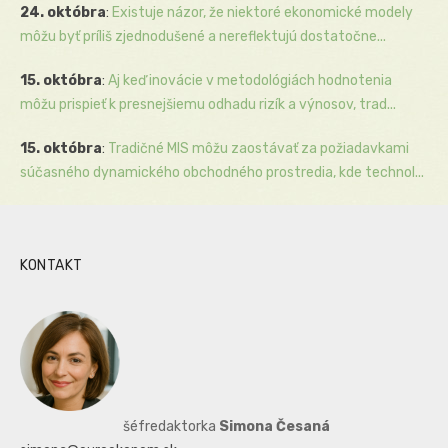
24. októbra
:
Existuje názor, že niektoré ekonomické modely
môžu byť príliš zjednodušené a nereflektujú dostatočne...
15. októbra
:
Aj keď inovácie v metodológiách hodnotenia
môžu prispieť k presnejšiemu odhadu rizík a výnosov, trad...
15. októbra
:
Tradičné MIS môžu zaostávať za požiadavkami
súčasného dynamického obchodného prostredia, kde technol...
KONTAKT
šéfredaktorka
Simona Česaná