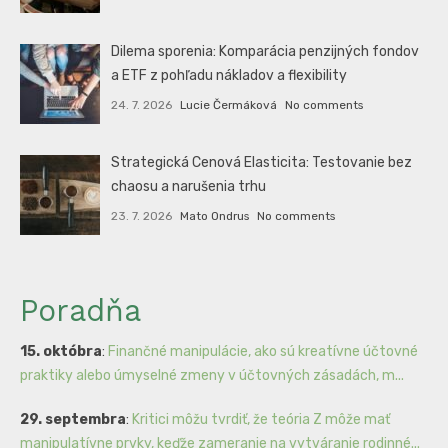
Dilema sporenia: Komparácia penzijných fondov
a ETF z pohľadu nákladov a flexibility
24. 7. 2026
Lucie Čermáková
No comments
Strategická Cenová Elasticita: Testovanie bez
chaosu a narušenia trhu
23. 7. 2026
Mato Ondrus
No comments
Poradňa
15. októbra
:
Finančné manipulácie, ako sú kreatívne účtovné
praktiky alebo úmyselné zmeny v účtovných zásadách, m...
29. septembra
:
Kritici môžu tvrdiť, že teória Z môže mať
manipulatívne prvky, keďže zameranie na vytváranie rodinné...