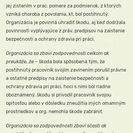
jej zistením v prac. pomere za podmienok, z ktorých
vzniká choroba z povolania, kt. bol postihnutý.
Organizácia je povinná uhradiť škodu, aj keď dodržala
povinnosti vyplývajúce z práv. predpisov na zaistenie
bezpečnosti a ochrany zdravia pri práci.
Organizácia sa zbaví zodpovednosti celkom ak
preukáže, že
– škoda bola spôsobená tým, že
postihnutý pracovník svojím zavinením porušil právne
a ostatné predpisy na zaistenie bezpečnosti a
ochrany zdravia pri práci, hoci s nimi bol riadne
oboznámený. škodu si privodil pracovník svojou
opitosťou alebo v dôsledku zneužitia iných omamným
prostriedkov a org. nemohla škode zabrániť.
Organizácia sa zodpovednosti zbaví sčasti ak