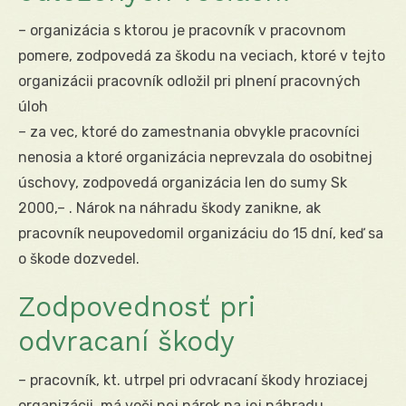
– organizácia s ktorou je pracovník v pracovnom
pomere, zodpovedá za škodu na veciach, ktoré v tejto
organizácii pracovník odložil pri plnení pracovných
úloh
– za vec, ktoré do zamestnania obvykle pracovníci
nenosia a ktoré organizácia neprevzala do osobitnej
úschovy, zodpovedá organizácia len do sumy Sk
2000,– . Nárok na náhradu škody zanikne, ak
pracovník neupovedomil organizáciu do 15 dní, keď sa
o škode dozvedel.
Zodpovednosť pri
odvracaní škody
– pracovník, kt. utrpel pri odvracaní škody hroziacej
organizácii, má voči nej nárok na jej náhradu