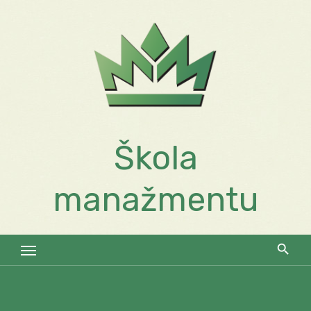
Skip
to
content
Škola
manažmentu